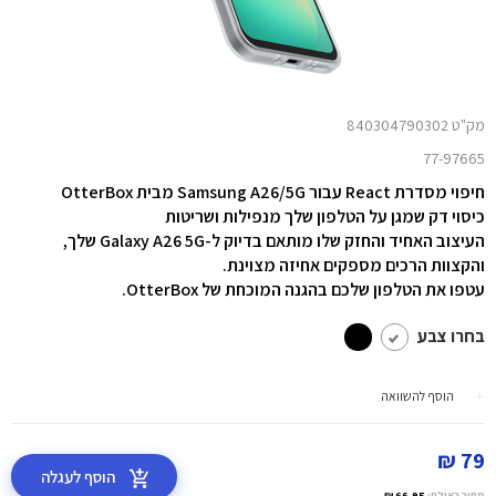
מק"ט 840304790302
77-97665
חיפוי מסדרת React עבור Samsung A26/5G מבית OtterBox
כיסוי דק שמגן על הטלפון שלך מנפילות ושריטות
העיצוב האחיד והחזק שלו מותאם בדיוק ל-Galaxy A26 5G שלך,
והקצוות הרכים מספקים אחיזה מצוינת.
עטפו את הטלפון שלכם בהגנה המוכחת של OtterBox.
בחרו צבע
הוסף להשוואה
79 ₪
הוסף לעגלה
מחיר באילת:
66.95 ₪