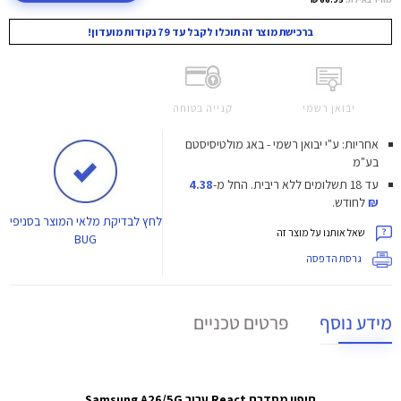
ברכישת מוצר זה תוכלו לקבל עד 79 נקודות מועדון!
יבואן רשמי
קנייה בטוחה
אחריות: ע"י יבואן רשמי - באג מולטיסיסטם
בע"מ
עד 18 תשלומים ללא ריבית.
החל מ-
4.38
₪
לחודש.
לחץ
לבדיקת מלאי המוצר בסניפי
שאל אותנו על מוצר זה
BUG
גרסת הדפסה
מידע נוסף
פרטים טכניים
חיפוי מסדרת React עבור Samsung A26/5G