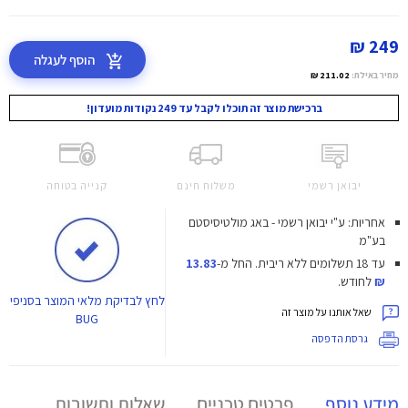
249 ₪
הוסף לעגלה
מחיר באילת:
211.02 ₪
ברכישת מוצר זה תוכלו לקבל עד 249 נקודות מועדון!
יבואן רשמי
משלוח חינם
קנייה בטוחה
אחריות: ע"י יבואן רשמי - באג מולטיסיסטם
בע"מ
עד 18 תשלומים ללא ריבית.
החל מ-
13.83
₪
לחודש.
לחץ
לבדיקת מלאי המוצר בסניפי
שאל אותנו על מוצר זה
BUG
גרסת הדפסה
מידע נוסף
פרטים טכניים
שאלות ותשובות