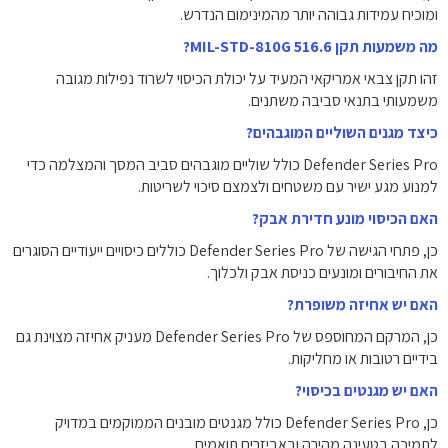
ומוכיח עמידות גבוהה יותר מהמינימום הנדרש.
מה משמעות תקן MIL-STD-810G 516.6?
זהו תקן צבאי אמריקאי המעיד על יכולת הכיסוי לשרוד נפילות מגובה
משמעותי בתנאי סביבה משתנים.
כיצד מגנים השוליים המוגבהים?
Defender Series Pro כולל שוליים מוגבהים סביב המסך והמצלמה כדי
למנוע מגע ישיר עם משטחים ולצמצם סיכוי לשריטות.
האם הכיסוי מונע חדירת אבק?
כן, פתחי הגישה של Defender Series Pro כוללים כיסויים ייעודיים הסוגרים
את החיבורים ומונעים כניסת אבק ולכלוך.
האם יש אחיזה משופרת?
כן, המרקם המחוספס של Defender Series Pro מעניק אחיזה מצוינת גם
בידיים רטובות או מחליקות.
האם יש מגנטים בכיסוי?
כן, Defender Series Pro כולל מגנטים מובנים הממוקמים במדויק
לתמיכה בטעינה מהירה ובאביזרים תואמים.