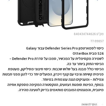
מק"ט 840434744626
77-99857
כיסוי לסמארטפון Defender Series Pro עבור Galaxy
S26 מבית OtterBox
לשמירה מקסימלית על המכשיר, סמכו על סדרת Defender Pro –
הכיסוי החזק ביותר עד כה.
הכיסוי כולל מבנה בעל שלוש שכבות: כיסוי חיצוני מסיליקון, מעטפת
פנימית קשיחה וגיבוי עם קצף זיכרון, הפועלים יחד כדי להגן מפני חבטות
ונפילות – ומעניקים הגנה עוצמתית במיוחד.
בנוסף, הפינות סופגות זעזועים, הטקסטורה המקיפה מספקת אחיזה
מיטבית, והמגנטים המובנים מותאמים בדיוק לטעינה מהירה.
הוסף להשוואה