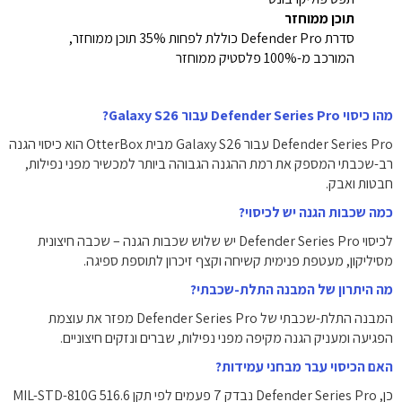
תוכן ממוחזר
סדרת Defender Pro כוללת לפחות 35% תוכן ממוחזר,
המורכב מ-100% פלסטיק ממוחזר
מהו כיסוי Defender Series Pro עבור Galaxy S26?
Defender Series Pro עבור Galaxy S26 מבית OtterBox הוא כיסוי הגנה
רב-שכבתי המספק את רמת ההגנה הגבוהה ביותר למכשיר מפני נפילות,
חבטות ואבק.
כמה שכבות הגנה יש לכיסוי?
לכיסוי Defender Series Pro יש שלוש שכבות הגנה – שכבה חיצונית
מסיליקון, מעטפת פנימית קשיחה וקצף זיכרון לתוספת ספיגה.
מה היתרון של המבנה התלת-שכבתי?
המבנה התלת-שכבתי של Defender Series Pro מפזר את עוצמת
הפגיעה ומעניק הגנה מקיפה מפני נפילות, שברים ונזקים חיצוניים.
האם הכיסוי עבר מבחני עמידות?
כן, Defender Series Pro נבדק 7 פעמים לפי תקן MIL-STD-810G 516.6