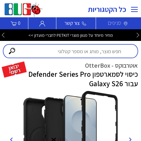
כל הקטגוריות
סניפים
צור קשר
0
מחיר מיוחד על מגוון מוצרי PETKIT לחברי מועדון >>
אוטרבוקס - OtterBox
כיסוי לסמארטפון Defender Series Pro
עבור Galaxy S26