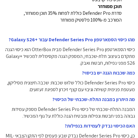
תוכן ממוחזר
סדרת Defender Pro כוללת לפחות 35% תוכן ממוחזר,
המורכב מ-100% פלסטיק ממוחזר
מהו כיסוי הסמארטפון Defender Series Pro עבור +Galaxy S26?
כיסוי הסמארטפון Defender Series Pro מבית OtterBox הוא כיסוי הגנה
מתקדם בעיצוב תלת-שכבתי, המספק הגנה מקסימלית למכשיר +Galaxy
S26 מפני נפילות, חבטות ואבק.
כמה שכבות הגנה יש בכיסוי?
כיסוי Defender Series Pro כולל שלוש שכבות: שכבה חיצונית מסיליקון,
מעטפת פנימית קשיחה וגיבוי עם קצף זיכרון לספיגת זעזועים.
מה היתרון במבנה התלת-שכבתי של הכיסוי?
המבנה התלת-שכבתי של כיסוי Defender Series Pro מספק עמידות
גבוהה בפני חבטות ונפילות ומבטיח הגנה כוללת על גוף המכשיר.
האם הכיסוי נבדק לעמידות בנפילות?
כן, כיסוי Defender Series Pro נבדק שבע פעמים לפי התקן הצבאי MIL-