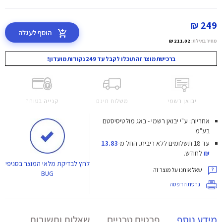
249 ₪
הוסף לעגלה
מחיר באילת:
211.02 ₪
ברכישת מוצר זה תוכלו לקבל עד 249 נקודות מועדון!
יבואן רשמי
משלוח חינם
קנייה בטוחה
אחריות: ע"י יבואן רשמי - באג מולטיסיסטם
בע"מ
עד 18 תשלומים ללא ריבית.
החל מ-
13.83
₪
לחודש.
לחץ
לבדיקת מלאי המוצר בסניפי
שאל אותנו על מוצר זה
BUG
גרסת הדפסה
מידע נוסף
פרטים טכניים
שאלות ותשובות