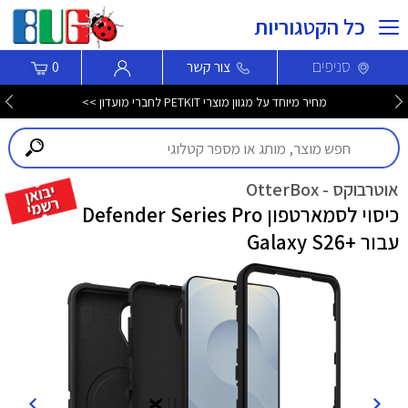
כל הקטגוריות
סניפים
צור קשר
0
מחיר מיוחד על מגוון מוצרי PETKIT לחברי מועדון >>
אוטרבוקס - OtterBox
כיסוי לסמארטפון Defender Series Pro
עבור +Galaxy S26