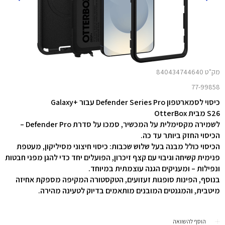
מק"ט 840434744640
77-99858
כיסוי לסמארטפון Defender Series Pro עבור +Galaxy
S26 מבית OtterBox
לשמירה מקסימלית על המכשיר, סמכו על סדרת Defender Pro –
הכיסוי החזק ביותר עד כה.
הכיסוי כולל מבנה בעל שלוש שכבות: כיסוי חיצוני מסיליקון, מעטפת
פנימית קשיחה וגיבוי עם קצף זיכרון, הפועלים יחד כדי להגן מפני חבטות
ונפילות – ומעניקים הגנה עוצמתית במיוחד.
בנוסף, הפינות סופגות זעזועים, הטקסטורה המקיפה מספקת אחיזה
מיטבית, והמגנטים המובנים מותאמים בדיוק לטעינה מהירה.
הוסף להשוואה