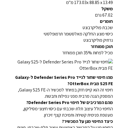
173.03x 88.85 x 13.49 מ"מ
משקל
67.02 גרם
חומרים
שכבת פוליקרבונט
כיסוי מונע החלקה מאלסטומר תרמופלסטי
נרתיק פוליקרבונט
תוכן ממוחזר
מכיל לפחות 35% תוכן ממוחזר
מהו חיפוי שחור לנייד Defender Series Pro ל-Galaxy
S25 FE מבית OtterBox?
חיפוי זה הוא קייס חזק במיוחד למכשיר ה-Galaxy S25 FE,
המספק הגנה מרבית מפני נפילות וחבטות.
מהם המרכיבים של חיפוי Defender Series Pro?
החיפוי כולל עיצוב תלת-שכבתי עם כיסוי חיצוני מסיליקון,
מעטפת פנימית קשיחה ותמיכת קצף זיכרון.
כיצד החיפוי מגן על המכשיר?
החיפוי מגן על המכשיר באמצעות עיצוב תלת-שכבתי, פינות