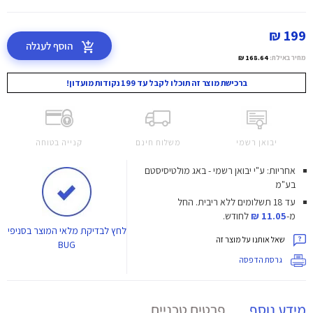
199 ₪
הוסף לעגלה
מחיר באילת:
168.64 ₪
ברכישת מוצר זה תוכלו לקבל עד 199 נקודות מועדון!
יבואן רשמי
משלוח חינם
קנייה בטוחה
אחריות: ע"י יבואן רשמי - באג מולטיסיסטם
בע"מ
עד 18 תשלומים ללא ריבית.
החל
מ-
11.05 ₪
לחודש.
לחץ
לבדיקת מלאי המוצר בסניפי
שאל אותנו על מוצר זה
BUG
גרסת הדפסה
מידע נוסף
פרטים טכניים