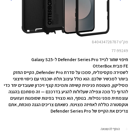
מק"ט 840434728787
77-99249
חיפוי שחור לנייד Defender Series Pro ל-Galaxy S25
FE מבית OtterBox
לשמירה מקסימלית, סמכו על סדרת Defender Pro, הקייס החזק
ביותר למכשיר שלכם. הוא כולל עיצוב תלת-שכבתי עם כיסוי חיצוני
מסיליקון, מעטפת פנימית קשיחה ותמיכת קצף זיכרון שעובדים יחד כדי
להדוף כל מכה ונפילה שעלולות להגיע בדרככם — זה מסתכם בהגנה
עוצמתית מפני נפילות. בנוסף, הוא מצויד בפינות שסופגות זעזועים
וטקסטורה כוללת לאחיזה מצוינת. כשאתם צריכים הגנה מוכחת, אתם
צריכים את הקייס של Defender Series Pro
הוסף להשוואה