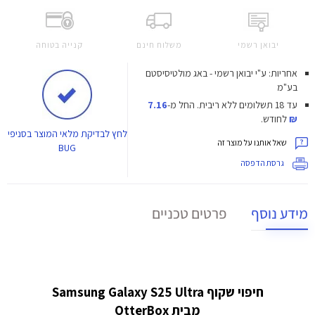
יבואן רשמי
משלוח חינם
קנייה בטוחה
אחריות: ע"י יבואן רשמי - באג מולטיסיסטם
בע"מ
עד 18 תשלומים ללא ריבית.
החל מ-
7.16
₪
לחודש.
לחץ
לבדיקת מלאי המוצר בסניפי
שאל אותנו על מוצר זה
BUG
גרסת הדפסה
מידע נוסף
פרטים טכניים
חיפוי שקוף Samsung Galaxy S25 Ultra
מבית OtterBox