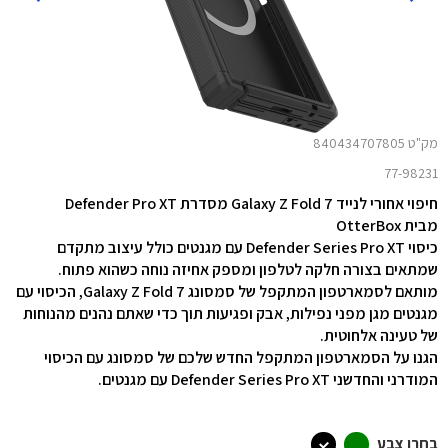
מק"ט 840434707805
77-98231
חיפוי אחורי לנייד Galaxy Z Fold 7 מסדרת Defender Pro XT
מבית OtterBox
כיסוי Defender Series Pro XT עם מגנטים כולל עיצוב מתקדם
שמתאים בצורה חלקה לטלפון ומספק אחיזה נוחה כשהוא פתוח.
מותאם לסמארטפון המתקפל של סמסונג Galaxy Z Fold 7, הכיסוי עם
מגנטים מגן מפני נפילות, אבק ופגיעות תוך כדי שאתם נהנים מהנוחות
של טעינה אלחוטית.
הגנו על הסמארטפון המתקפל החדש שלכם של סמסונג עם הכיסוי
המודרני והחדשני Defender Series Pro XT עם מגנטים.
בחרו צבע