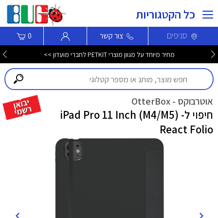
כל הקטגוריות
סניפים
צור קשר
0
מחיר מיוחד על מגוון מוצרי PETKIT לחברי מועדון >>
אוטרבוקס - OtterBox
חיפוי ל- iPad Pro 11 Inch (M4/M5)
React Folio