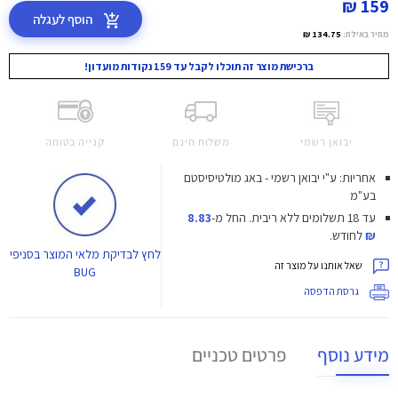
159 ₪
הוסף לעגלה
מחיר באילת:
134.75 ₪
ברכישת מוצר זה תוכלו לקבל עד 159 נקודות מועדון!
יבואן רשמי
משלוח חינם
קנייה בטוחה
אחריות: ע"י יבואן רשמי - באג מולטיסיסטם
בע"מ
עד 18 תשלומים ללא ריבית.
החל מ-
8.83
₪
לחודש.
לחץ
לבדיקת מלאי המוצר בסניפי
שאל אותנו על מוצר זה
BUG
גרסת הדפסה
מידע נוסף
פרטים טכניים