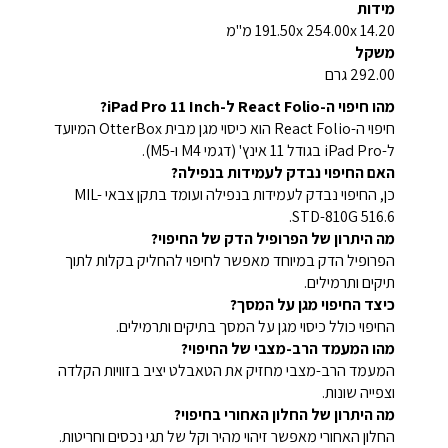
מידות
191.50x 254.00x 14.20 מ"מ
משקל
292.00 גרם
מהו חיפוי ה-React Folio ל-iPad Pro 11 Inch?
חיפוי ה-React Folio הוא כיסוי מגן מבית OtterBox המיועד
ל-iPad Pro בגודל 11 אינץ' (דגמי M4 ו-M5).
האם החיפוי נבדק לעמידות בנפילה?
כן, החיפוי נבדק לעמידות בנפילה ועומד בתקן צבאי MIL-
STD-810G 516.6.
מה היתרון של הפרופיל הדק של החיפוי?
הפרופיל הדק במיוחד מאפשר לחיפוי להחליק בקלות לתוך
תיקים ותרמילים.
כיצד החיפוי מגן על המסך?
החיפוי כולל כיסוי מגן על המסך בתיקים ותרמילים.
מהו המעמד הרב-מצבי של החיפוי?
המעמד הרב-מצבי מחזיק את הטאבלט יציב בזוויות הקלדה
וצפייה שונות.
מה היתרון של החלון האחורי בחיפוי?
החלון האחורי מאפשר זיהוי מהיר וקל של תגי נכסים וחריטות.