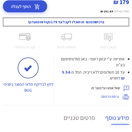
179 ₪
הוסף לעגלה
מחיר באילת:
151.69 ₪
ברכישת מוצר זה תוכלו לקבל עד 179 נקודות מועדון!
יבואן רשמי
משלוח חינם
קנייה בטוחה
אחריות: ע"י יבואן רשמי - באג מולטיסיסטם
בע"מ
עד 18 תשלומים ללא ריבית.
החל מ-
9.94
₪
לחודש.
לחץ
לבדיקת מלאי המוצר בסניפי
שאל אותנו על מוצר זה
BUG
גרסת הדפסה
מידע נוסף
פרטים טכניים