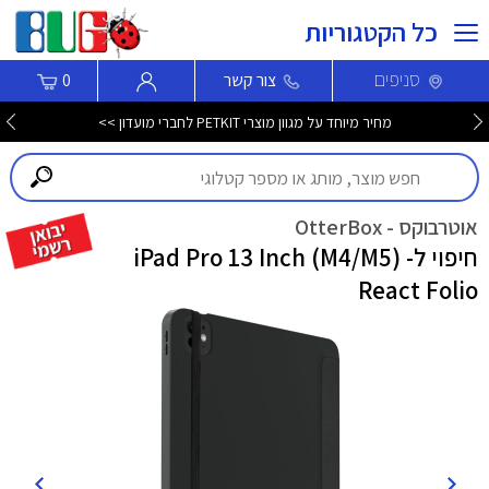
כל הקטגוריות
סניפים
צור קשר
0
מחיר מיוחד על מגוון מוצרי PETKIT לחברי מועדון >>
אוטרבוקס - OtterBox
חיפוי ל- iPad Pro 13 Inch (M4/M5)
React Folio