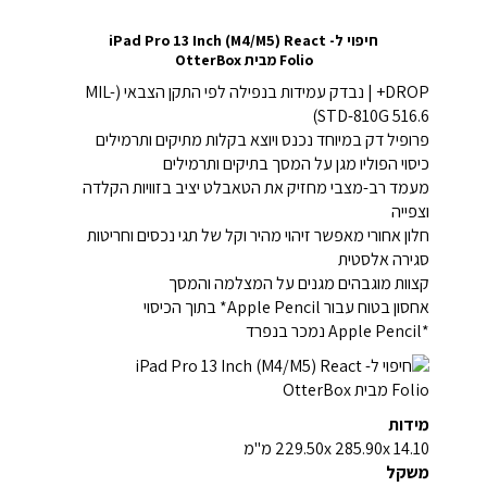
חיפוי ל- iPad Pro 13 Inch (M4/M5) React
Folio מבית OtterBox
DROP+ | נבדק עמידות בנפילה לפי התקן הצבאי (MIL-
STD-810G 516.6)
פרופיל דק במיוחד נכנס ויוצא בקלות מתיקים ותרמילים
כיסוי הפוליו מגן על המסך בתיקים ותרמילים
מעמד רב-מצבי מחזיק את הטאבלט יציב בזוויות הקלדה
וצפייה
חלון אחורי מאפשר זיהוי מהיר וקל של תגי נכסים וחריטות
סגירה אלסטית
קצוות מוגבהים מגנים על המצלמה והמסך
אחסון בטוח עבור Apple Pencil* בתוך הכיסוי
*Apple Pencil נמכר בנפרד
מידות
229.50x 285.90x 14.10 מ"מ
משקל