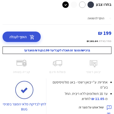
בחרו צבע
הוסף להשוואה
199 ₪
הוסף לעגלה
מחיר באילת:
168.64 ₪
ברכישת מוצר זה תוכלו לקבל עד 199 נקודות מועדון!
יבואן רשמי
משלוח חינם
קנייה בטוחה
אחריות: ע"י יבואן רשמי - באג מולטיסיסטם
בע"מ
עד 18 תשלומים ללא ריבית.
החל
מ-
11.05 ₪
לחודש.
לחץ
לבדיקת מלאי המוצר בסניפי
שאל אותנו על מוצר זה
BUG