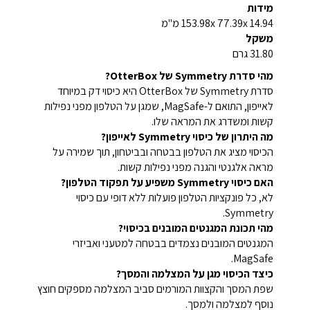
מידות
153.98x 77.39x 14.94 מ"מ
משקל
31.80 גרם
מהי סדרת Symmetry של OtterBox?
סדרת Symmetry של OtterBox היא כיסוי דק במיוחד
לאייפון, התואם ל-MagSafe, שמגן על הטלפון מפני נפילות
קשות ומשדרג את המראה שלו.
מה היתרון של כיסוי Symmetry לאייפון?
הכיסוי מציג את הטלפון בבטחה ובביטחון, תוך שמירה על
מראה אלגנטי והגנה מפני נפילות קשות.
האם כיסוי Symmetry משפיע על תפקוד הטלפון?
לא, כל פונקציות הטלפון פועלות ללא דופי עם כיסוי
Symmetry.
מהי תכונת המגנטים המובנים בכיסוי?
המגנטים המובנים נצמדים בבטחה למטעני ואביזרי
MagSafe.
כיצד הכיסוי מגן על המצלמה והמסך?
שפת המסך והקצוות המורמים סביב המצלמה מספקים חוצץ
נוסף למצלמה ולמסך.