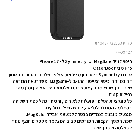
מק"ט 840434733583
77-99427
חיפוי לנייד Symmetry for MagSafe ל- iPhone 17
Pro מבית OtterBox
סדרת Symmetry - לאייפון מציג את הטלפון שלכם בבטחה ובביטחון.
דק במיוחד, כיסוי האייפון התואם ל-MagSafe, משדרג את המראה
שלכם תוך שהוא מחבק את צורתו האלגנטית של הטלפון ומגן מפני
נפילות קשות.
כל פונקציות הטלפון פועלות ללא דופי, והכיסוי כולל כפתור שליטה
במצלמה המובנה לגלישה, לחיצה וצילום חלקים.
מגנטים מובנים נצמדים בבטחה למטעני ואביזרי MagSafe.
שפת המסך והקצוות המורמים סביב המצלמה מספקים חוצץ נוסף
למצלמה ולמסך שלכם