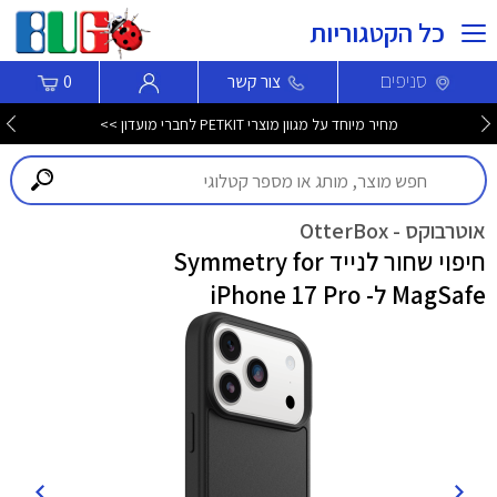
כל הקטגוריות
סניפים
צור קשר
0
מחיר מיוחד על מגוון מוצרי PETKIT לחברי מועדון >>
אוטרבוקס - OtterBox
חיפוי שחור לנייד Symmetry for
MagSafe ל- iPhone 17 Pro