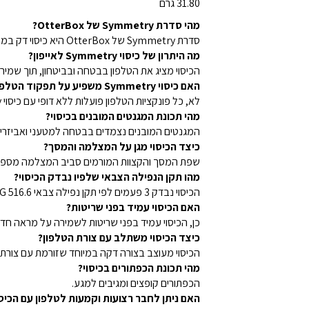
31.80 גרם
מהי סדרת Symmetry של OtterBox?
סדרת Symmetry של OtterBox היא כיסוי דק במיוחד לאייפון, התואם ל-MagSafe, שמגן על הטלפון מפני נפילות קשות ומשדרג את המראה שלו.
מה היתרון של כיסוי Symmetry לאייפון?
הכיסוי מציג את הטלפון בבטחה ובביטחון, תוך שמיר
האם כיסוי Symmetry משפיע על תפקוד הטלפון?
לא, כל פונקציות הטלפון פועלות ללא דופי עם כיסוי Symmetry.
מהי תכונת המגנטים המובנים בכיסוי?
המגנטים המובנים נצמדים בבטחה למטעני ואביזרי MagSafe.
כיצד הכיסוי מגן על המצלמה והמסך?
שפת המסך והקצוות המורמים סביב המצלמה מספקי
מהו תקן הנפילה הצבאי שלפיו נבדק הכיסוי?
הכיסוי נבדק 3 פעמים לפי תקן נפילה צבאי MIL-STD-810G 516.6.
האם הכיסוי עמיד בפני שריטות?
כן, הכיסוי עמיד בפני שריטות לשמירה על מראה חדש
כיצד הכיסוי משתלב עם צורת הטלפון?
הכיסוי מעוצב בצורה דקה במיוחד שזורמת עם צורת 
מהי תכונת הכפתורים בכיסוי?
הכפתורים קופצים ומגיבים למגע.
האם ניתן לחבר רצועות וקמעות לטלפון עם הכיסו