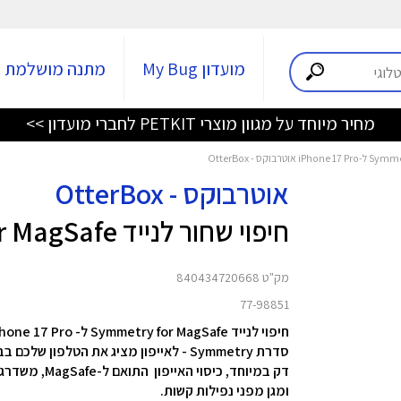
מועדון My Bug
מתנה מושלמת
מחיר מיוחד על מגוון מוצרי PETKIT לחברי מועדון >>
אוטרבוקס - OtterBox
חיפוי שחור לנייד Symmetry for MagSafe ל-iPhone 17 Pro
מק"ט 840434720668
77-98851
חיפוי לנייד Symmetry for MagSafe ל- iPhone 17 Pro מבית OtterBox
סדרת Symmetry - לאייפון מציג את הטלפון שלכם בבטחה ובביטחון.
דק במיוחד, כ
ומגן מפני נפילות קשות.