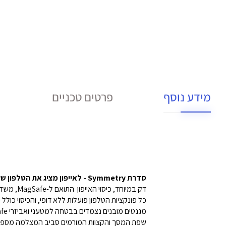
מידע נוסף
פרטים טכניים
סדרת Symmetry - לאייפון מציג את הטלפון שלכם בבטחה ובביטחון.
דק במיוחד, כיסוי האייפון התואם ל-MagSafe, משדרג את המראה שלכם תוך שהוא מחבק את צורתו האלגנטית של הטלפון ומגן מפני נפילות קשות.
כל פונקציות הטלפון פועלות ללא דופי, והכיסוי כו
מגנטים מובנים נצמדים בבטחה למטעני ואביזרי MagSafe.
שפת המסך והקצוות המורמים סביב המצלמה מספק