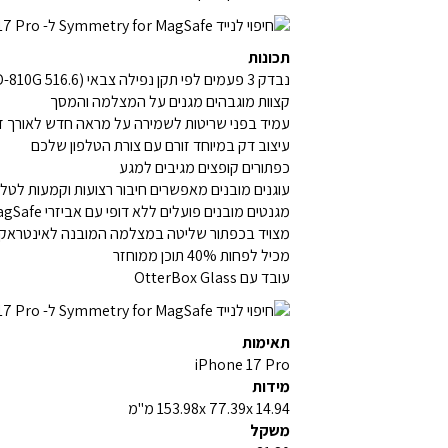
תכונות
נבדק 3 פעמים לפי תקן נפילה צבאי (MIL-STD-810G 516.6)
קצוות מוגבהים מגנים על המצלמה והמסך
עמיד בפני שריטות לשמירה על מראה חדש לאורך ז
עיצוב דק במיוחד זורם עם צורת הטלפון שלכם
כפתורים קופצים מגיבים למגע
עוגנים מובנים מאפשרים חיבור רצועות וקמעות לטלפ
מגנטים מובנים פועלים ללא דופי עם אביזרי MagSafe
מצויד בכפתור שליטה במצלמה המובנה לאינטראקציה 
מכיל לפחות 40% תוכן ממוחזר
עובד עם OtterBox Glass
תאימות
iPhone 17 Pro
מידות
153.98x 77.39x 14.94 מ"מ
משקל