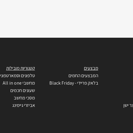
מבצעים
קטגוריות מובילות
המבצעים החמים
טלפונים וסמארטפוני
בלאק פריידי - Black Friday
מחשבי All in one
שעונים חכמים
מסכי מחשב
ר ישן
אביזרי גיימינג