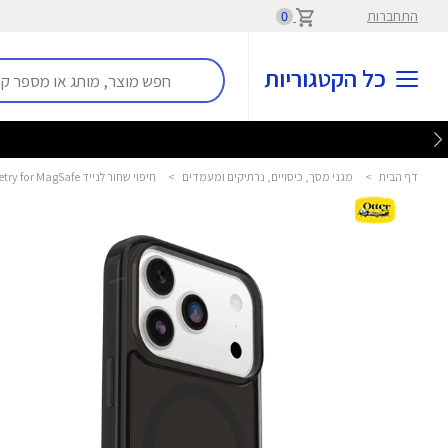
התחברות
0
כל הקטגוריות
דף הבית
>
מגני מסך, כיסויים, נרתיקים ומעמדים
>
חיפוי שחור לנייד Symmetry for MagSafe ל-iPhone 17 Pro אוטרבוקס - OtterBox