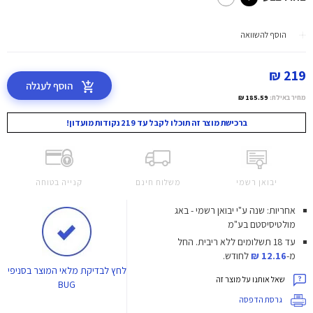
הוסף להשוואה
219 ₪
הוסף לעגלה
מחיר באילת:
185.59 ₪
ברכישת מוצר זה תוכלו לקבל עד 219 נקודות מועדון!
יבואן רשמי
משלוח חינם
קנייה בטוחה
אחריות: שנה ע"י יבואן רשמי - באג
מולטיסיסטם בע"מ
עד 18 תשלומים ללא ריבית.
החל
מ-
12.16 ₪
לחודש.
לחץ
לבדיקת מלאי המוצר בסניפי
שאל אותנו על מוצר זה
BUG
גרסת הדפסה