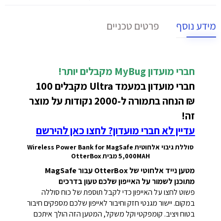
מידע נוסף
פרטים טכניים
חברי מועדון MyBug מקבלים יותר!
חברי מועדון במעמד Ultra מקבלים 100
₪
הנחה בתמורה ל-2000 נקודות על מוצר
זה!
עדיין לא חברי מועדון? לחצו כאן להירשם
סוללת גיבוי אלחוטית Wireless Power Bank for MagSafe
5,000MAH
מבית OtterBox
מטען נייד אלחוטי של OtterBox עבור MagSafe
מתוכנן לשמור על האייפון שלכם טעון בדרכים
פשוט לחצו על האייפון כדי לקבל תוספת של כוח סוללה
במקום. יישור מגנטי חזק וחיבור לאייפון שלכם מספקים חיבור
בטוח ויציב. קומפקטי וקל משקל, המטען הזה הולך איתכם