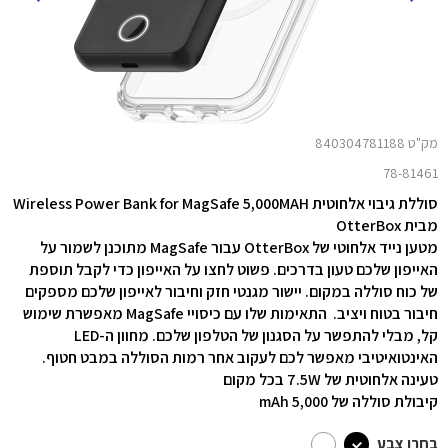
מק"ט 840304781188
78-81461
סוללת גיבוי אלחוטית Wireless Power Bank for MagSafe
5,000MAH
מבית OtterBox
מטען נייד אלחוטי של OtterBox עבור MagSafe מתוכנן לשמור על
האייפון שלכם טעון בדרכים. פשוט לחצו על האייפון כדי לקבל תוספת
של כוח סוללה במקום. יישור מגנטי חזק וחיבור לאייפון שלכם מספקים
חיבור בטוח ויציב. התאימות שלו עם כיסויי MagSafe מאפשרת שימוש
קל, מבלי להתפשר על הסגנון של הטלפון שלכם. מחוון ה-LED
האינטואיטיבי מאפשר לכם לעקוב אחר רמות הסוללה במבט חטוף.
טעינה אלחוטית של 7.5W בכל מקום
קיבולת סוללה של 5,000 mAh
בחרו צבע