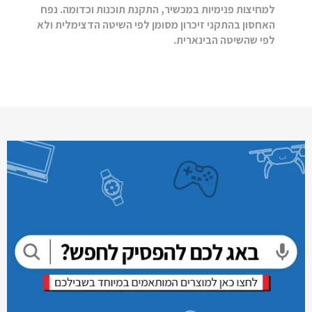
למחיצות פנימיות במכשיר, התקנת תוכנות וכדומה. נפח
האחסון בהתקני זיכרון מסומן לפי השיטה הדצימלית ולא
לפי שהשיטה הבינארית.