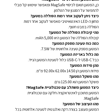
כן, המטען תואם לכיסויי MagSafe ומאפשר שימוש קל מבלי
להתפשר על הסגנון של הטלפון.
כיצד ניתן לעקוב אחר רמות הסוללה במטען?
מחוון ה-LED האינטואיטיבי מאפשר לעקוב אחר רמות
הסוללה במבט חטוף.
מהי קיבולת הסוללה של המטען?
קיבולת הסוללה של המטען היא 5,000 mAh.
כמה כוח טעינה מספק המטען?
המטען מספק טעינה אלחוטית של 7.5W.
מה כלול באריזת המטען?
כבל USB-C ל-USB-C כלול לטעינת המטען הנייד.
מהן מידות המטען?
מידות המטען הן 92.00x 62.00x 14.50 מ"מ.
מהו משקל המטען?
משקל המטען הוא 125.00 גרם.
כיצד המטען משתלב עם טכנולוגיית MagSafe?
המטען מתוכנן לאינטראקציה חלקה עם טכנולוגיית
MagSafe.
מהו העיצוב של המטען?
המטען מעוצב בצורה דקה ואלגנטית לטעינה אלחוטית בכל