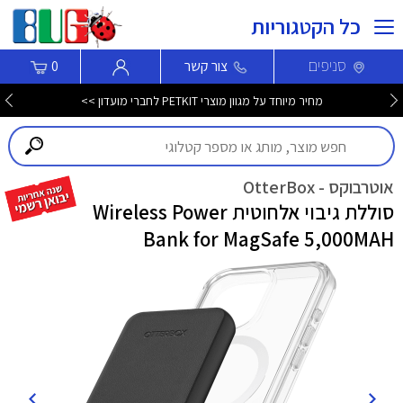
כל הקטגוריות
סניפים
צור קשר
0
מחיר מיוחד על מגוון מוצרי PETKIT לחברי מועדון >>
אוטרבוקס - OtterBox
סוללת גיבוי אלחוטית Wireless Power
Bank for MagSafe 5,000MAH