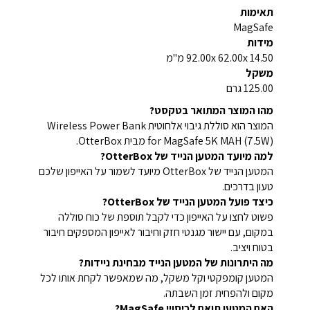
תאימות
MagSafe
מידות
92.00x 62.00x 14.50 מ"מ
משקל
125.00 גרם
מהו המוצר המתואר בטקסט?
המוצר הוא סוללת גיבוי אלחוטית Wireless Power Bank
for MagSafe 5K MAH (7.5W) מבית OtterBox.
למה מיועד המטען הנייד של OtterBox?
המטען הנייד של OtterBox מיועד לשמור על האייפון שלכם
טעון בדרכים.
כיצד פועל המטען הנייד של OtterBox?
פשוט לחצו על האייפון כדי לקבל תוספת של כוח סוללה
במקום, עם יישור מגנטי חזק וחיבור לאייפון המספקים חיבור
בטוח ויציב.
מה היתרונות של המטען הנייד מבחינת ניידות?
המטען קומפקטי וקל משקל, מה שמאפשר לקחת אותו לכל
מקום ולהפחית זמן השבתה.
האם המטען תואם לכיסויי MagSafe?