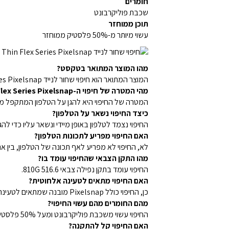
חומרים
שכבת פוליקרבונט
תוכן ממוחזר
עשוי מיותר מ-50% פלסטיק ממוחזר
מהו המוצר המתואר בטקסט?
המוצר המתואר הוא חיפוי שחור לנייד Thin Flex Series Pixelsnap עבור Pixel 10 Pro Fold מבית OtterBox.
מהי המטרה של חיפוי ה-Thin Flex Series Pixelsnap?
המטרה של החיפוי היא להגן על הטלפון המתקפל מפנ
כיצד החיפוי נשאר על הטלפון?
החיפוי נצמד לטלפון באופן מיידי ונשאר עליו כדי להגן
האם החיפוי מפריע לתכונות הטלפון?
לא, החיפוי לא מפריע לאף תכונה של הטלפון, בין אם 
מהו התקן הצבאי שהחיפוי עומד בו?
החיפוי עומד בתקן נפילה צבאי 810G 516.6.
האם החיפוי מתאים לטעינה אלחוטית?
כן, החיפוי כולל Pixelsnap מובנה שמתאים לטעינה אלחוטית מהירה עד 15W.
מהם החומרים מהם עשוי החיפוי?
החיפוי עשוי משכבת פוליקרבונט ומעל 50% פלסטיק ממוחזר.
האם החיפוי קל להתקנה?