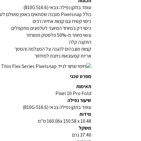
תכונות
עומד בתקן נפילה צבאי (810G 516.6)
כולל Pixelsnap מובנה שמתאים באופן מושלם לטעינה אלחוטית מהירה עד 15W
כיסוי קשיח עם קצוות אחיזה רכים
כיסוי דק במיוחד המיועד לטלפונים מתקפלים
עשוי מיותר מ-50% פלסטיק ממוחזר
התקנה קלה
קצוות מוגבהים להגנה על המצלמה והמסך
אריזת קמעונאות ניתנת למיחזור
מפרט טכני
תאימות
Pixel 10 Pro Fold
שיעור נפילה
עומד בתקן נפילה צבאי (810G-516.6)
מידות
160.06x 150.58 x 10.48 מ"מ
משקל
37.40 גרם