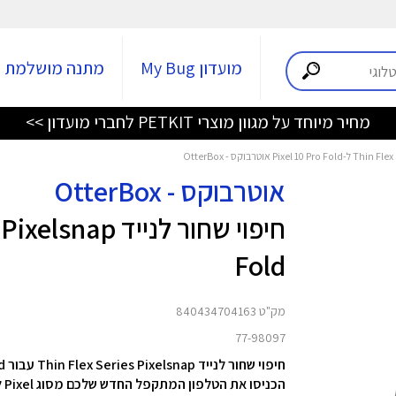
מועדון My Bug
מתנה מושלמת
מחיר מיוחד על מגוון מוצרי PETKIT לחברי מועדון >>
אוטרבוקס - OtterBox
Fold
מק"ט 840434704163
77-98097
חיפוי שחור לנייד Thin Flex Series Pixelsnap עבור Pixel 10 Pro Fold מבית OtterBox