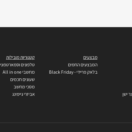
מבצעים
קטגוריות מובילות
המבצעים החמים
טלפונים וסמארטפוני
בלאק פריידי - Black Friday
מחשבי All in one
שעונים חכמים
מסכי מחשב
ר ישן
אביזרי גיימינג