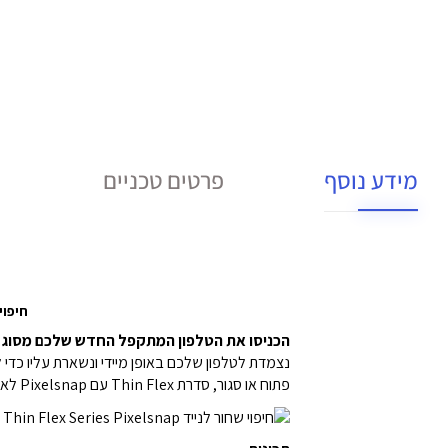
מידע נוסף
פרטים טכניים
חיפוי שחור לנייד elsnap
הכניסו את הטלפון המתקפל החדש שלכם מסוג Pixel לתוך סדרת Thin Flex עם Pixelsnap
נצמדת לטלפון שלכם באופן מיידי ונשארת עליו כדי ל
פתוח או סגור, סדרת Thin Flex עם Pixelsnap לא מפריעה לאף תכונה של הטלפון.