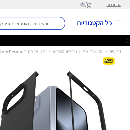
התחברות
0
כל הקטגוריות
דף הבית
>
מגני מסך, כיסויים, נרתיקים ומעמדים
>
חיפוי שחור לנייד Thin Flex Series Pixelsnap ל-Pixel 10 Pro Fold אוטרבוקס - OtterBox