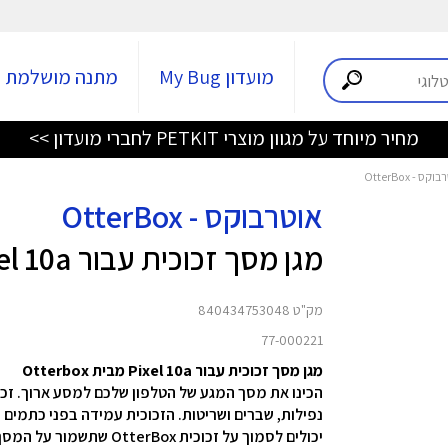
מועדון My Bug
מתנה מושלמת
מחיר מיוחד על מגוון מוצרי PETKIT לחברי מועדון >>
אוטרבוקס - OtterBox
מגן מסך זכוכית עבור Pixel 10a
מק"ט 840434753048
77-000221
מגן מסך זכוכית עבור Pixel 10a מבית Otterbox
נפילות, שברים ושריטות. הזכוכית עמידה בפני כתמים
יכולים לסמוך על זכוכית OtterBox שתשמור על המסך שלכם מפני שריטות ונפילות.