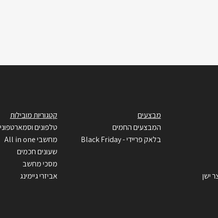
מבצעים
קטגוריות מובילות
המבצעים החמים
טלפונים וסמארטפוני
בלאק פריידי - Black Friday
מחשבי All in one
שעונים חכמים
מסכי מחשב
ר ישן
אביזרי גיימינג