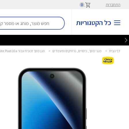
התחברות
0
כל הקטגוריות
דף הבית
>
מגני מסך, כיסויים, נרתיקים ומעמדים
>
מגן מסך זכוכית עבור Pixel 10a אוטרבוקס - OtterBox