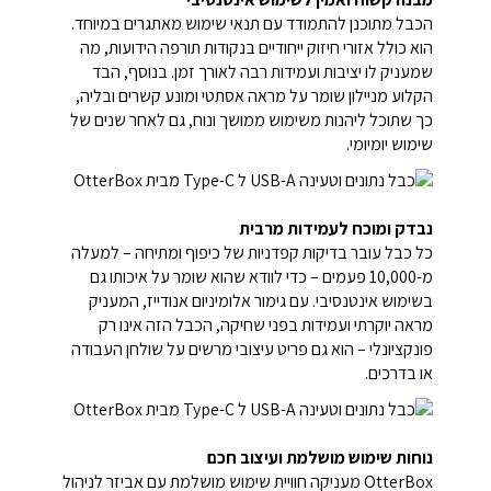
הכבל מתוכנן להתמודד עם תנאי שימוש מאתגרים במיוחד.
הוא כולל אזורי חיזוק ייחודיים בנקודות תורפה הידועות, מה
שמעניק לו יציבות ועמידות רבה לאורך זמן. בנוסף, הבד
הקלוע מניילון שומר על מראה אסתטי ומונע קשרים ובליה,
כך שתוכל ליהנות משימוש ממושך ונוח, גם לאחר שנים של
שימוש יומיומי.
נבדק ומוכח לעמידות מרבית
כל כבל עובר בדיקות קפדניות של כיפוף ומתיחה – למעלה
מ-10,000 פעמים – כדי לוודא שהוא שומר על איכותו גם
בשימוש אינטנסיבי. עם גימור אלומיניום אנודייז, המעניק
מראה יוקרתי ועמידות בפני שחיקה, הכבל הזה אינו רק
פונקציונלי – הוא גם פריט עיצובי מרשים על שולחן העבודה
או בדרכים.
נוחות שימוש מושלמת ועיצוב חכם
OtterBox מעניקה חוויית שימוש מושלמת עם אביזר לניהול