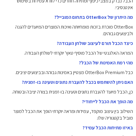
הכבל נבדק במצבי כיפוף ומתיחה חוזרים כדי לוודא עמידות בשימוש
אינטנסיבי.
מה היתרון של OtterBox בתחום המובייל?
OtterBox מוכרת בזכות מומחיותה ואיכות המוצרים המיועדים להגנה
ולביצועים גבוהים.
כיצד הכבל תורם לעיצוב שולחן העבודה?
המראה האלגנטי של הכבל מוסיף טאץ' יוקרתי לשולחן העבודה.
מהי רמת האמינות של הכבל?
כבל OtterBox Premium מצטיין באמינות גבוהה ובביצועים יציבים.
האם ניתן להשתמש בכבל להעברת נתונים וטעינה בו-זמנית?
כן, הכבל מיועד להעברת נתונים וטעינה בו-זמנית בצורה יציבה ובטוחה.
מה הופך את הכבל לייחודי?
השילוב בין עיצוב מוקפד, עמידות ומראה יוקרתי הופך את הכבל למוצר
מוביל בקטגוריה שלו.
באיזו מתיחות הכבל עמיד?