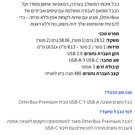
כבל איכותי המשולב בערכה, המאפשר אחסון מסודר וקל.
הכבל מותאם לעבודה מושלמת עם קייסים ואביזרים של
OtterBox, ומגיע עם שירות לקוחות אמין וללא טרחה – כדי
להבטיח שהשימוש שלך יהיה פשוט, נוח וללא דאגות.
מפרט טכני
משקל:
28.12 גרם (1 מטר), 58.06 גרם (2 מטר)
מידות:
1 מטר / 2 מטר – 8.13 מ"מ 16.51x מ"מ
תקן העברת נתונים:
USB 2.0
סוג מחבר:
USB-C ל-USB-A
קיבולת זרם:
3 אמפר
קצב העברת נתונים:
480 מגה-ביט לשנייה
מהו סוג הכבל?
כבל נתונים וטעינה USB-A ל-USB-C מבית OtterBox Premium.
למי הכבל מיועד?
הכבל OtterBox Premium מיועד למשתמשים הזקוקים לטעינה אמינה
והעברת נתונים מהירה למכשירים עם חיבור USB-C.