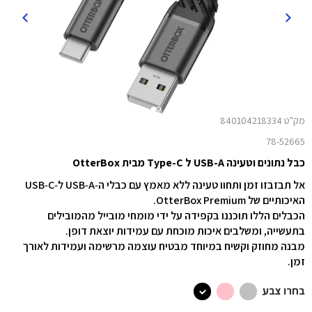
מק"ט 840104218334
78-52665
כבל נתונים וטעינה USB-A ל Type-C מבית OtterBox
אל תבזבזו זמן ותחוו טעינה ללא מאמץ עם כבלי ה‑USB‑A ל‑USB‑C
האיכותיים של OtterBox Premium.
הכבלים הללו תוכננו בקפידה על ידי מומחי מובייל מהמובילים
בתעשייה, ומשלבים איכות מוכחת עם עמידות יוצאת דופן.
מבנה מחוזק וקשיח במיוחד מבטיח עוצמה מרשימה ועמידות לאורך
זמן.
בחרו צבע