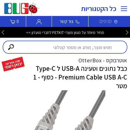
כל הקטגוריות
סניפים
צור קשר
0
מחיר מיוחד על מגוון מוצרי PETKIT לחברי מועדון >>
אוטרבוקס - OtterBox
כבל נתונים וטעינה USB-A ל Type-C
Premium Cable USB A-C - כסוף - 1
מטר