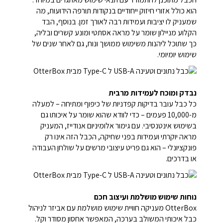
הוא כולל אזורי חיזוק ייחודיים בנקודות תורפה הידועות, מה
שמעניק לו יציבות ועמידות רבה לאורך זמן. בנוסף, הבד
הקלוע מניילון שומר על מראה אסתטי ומונע קשרים ובליה,
כך שתוכל ליהנות משימוש ממושך ונוח, גם לאחר שנים של
שימוש יומיומי.
נבדק ומוכח לעמידות מרבית
כל כבל עובר בדיקות קפדניות של כיפוף ומתיחה – למעלה
מ-10,000 פעמים – כדי לוודא שהוא שומר על איכותו גם
בשימוש אינטנסיבי. עם גימור אלומיניום אנודייז, המעניק
מראה יוקרתי ועמידות בפני שחיקה, הכבל הזה אינו רק
פונקציונלי – הוא גם פריט עיצובי מרשים על שולחן העבודה
או בדרכים.
נוחות שימוש מושלמת ועיצוב חכם
OtterBox מעניקה חוויית שימוש מושלמת עם אביזר לניהול
כבל איכותי המשולב בערכה, המאפשר אחסון מסודר וקל.