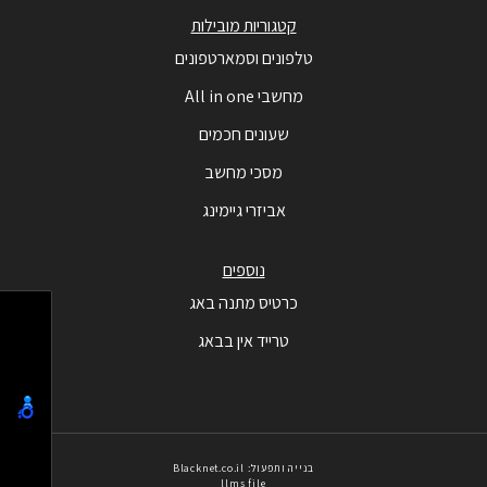
קטגוריות מובילות
טלפונים וסמארטפונים
מחשבי All in one
שעונים חכמים
מסכי מחשב
אביזרי גיימינג
נוספים
כרטיס מתנה באג
טרייד אין בבאג
בנייה ותפעול: Blacknet.co.il
llms file