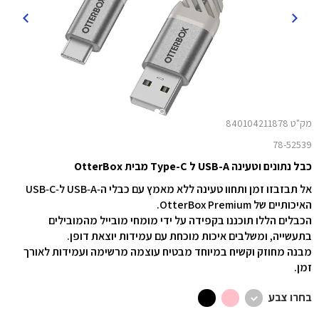
מק"ט 840104211878
78-52539
כבל נתונים וטעינה USB-A ל Type-C מבית OtterBox
אל תבזבזו זמן ותחוו טעינה ללא מאמץ עם כבלי ה‑USB‑A ל‑USB‑C
האיכותיים של OtterBox Premium.
הכבלים הללו תוכננו בקפידה על ידי מומחי מובייל מהמובילים
בתעשייה, ומשלבים איכות מוכחת עם עמידות יוצאת דופן.
מבנה מחוזק וקשיח במיוחד מבטיח עוצמה מרשימה ועמידות לאורך
זמן.
בחרו צבע