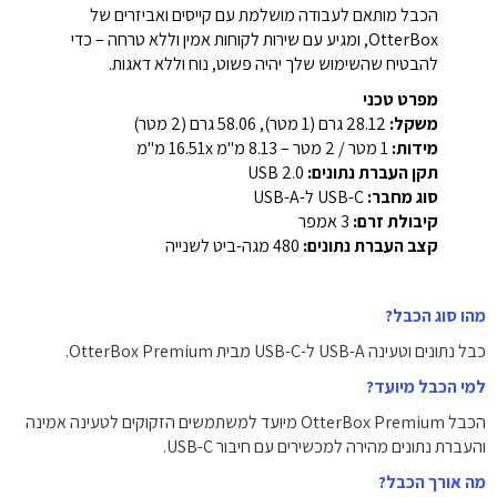
הכבל מותאם לעבודה מושלמת עם קייסים ואביזרים של
OtterBox, ומגיע עם שירות לקוחות אמין וללא טרחה – כדי
להבטיח שהשימוש שלך יהיה פשוט, נוח וללא דאגות.
מפרט טכני
משקל:
28.12 גרם (1 מטר), 58.06 גרם (2 מטר)
מידות:
1 מטר / 2 מטר – 8.13 מ"מ 16.51x מ"מ
תקן העברת נתונים:
USB 2.0
סוג מחבר:
USB-C ל-USB-A
קיבולת זרם:
3 אמפר
קצב העברת נתונים:
480 מגה-ביט לשנייה
מהו סוג הכבל?
כבל נתונים וטעינה USB-A ל-USB-C מבית OtterBox Premium.
למי הכבל מיועד?
הכבל OtterBox Premium מיועד למשתמשים הזקוקים לטעינה אמינה
והעברת נתונים מהירה למכשירים עם חיבור USB-C.
מה אורך הכבל?