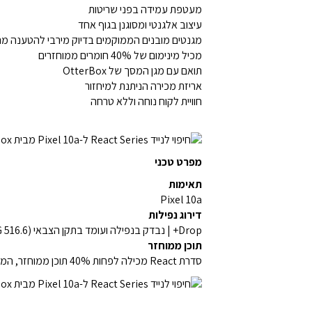
מעטפת עמידה בפני שריטות
עיצוב אלגנטי ומסוגנן בגוף אחד
מגנטים מובנים הממוקמים בדיוק מירבי להטענה מה
מכיל מינימום של 40% חומרים ממוחזרים
תואם עם מגן המסך של OtterBox
אריזת מכירה הניתנת למיחזור
חוויית לקוח נוחה וללא טרחה
מפרט טכני
תאימות
Pixel 10a
דירוג נפילות
Drop+ | נבדק בנפילה ועומד בתקן הצבאי (MIL-STD-810G 516.6)
תוכן ממוחזר
סדרת React מכילה לפחות 40% תוכן ממוחזר, המורכב מ-100% פלסטיק ממוחזר