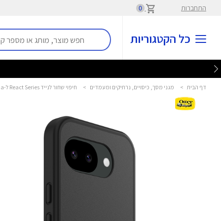
התחברות
0
כל הקטגוריות
דף הבית
>
מגני מסך, כיסויים, נרתיקים ומעמדים
>
חיפוי שחור לנייד React Series ל-Pixel 10a אוטרבוקס - OtterBox