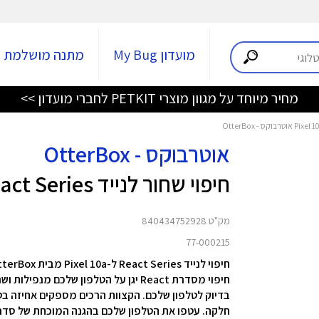
מועדון My Bug
מתנה מושלמת
מחיר מיוחד על מגוון מוצרי PETKIT לחברי מועדון >>
אוטרבוקס - OtterBox
חיפוי שחור לנייד React Series ל-Pixel 10a
מק"ט 840434752928
77-000215
חיפוי לנייד React Series ל-Pixel 10a מבית OtterBox
חיפוי מסדרת React יגן על הטלפון שלכם
בדיוק לטלפון שלכם. הקצוות הרכים מספקים אחיזה בטו
חלקה. עטפו את הטלפון שלכם בהגנה המוכחת של סדרת eact