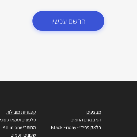
הרשם עכשיו
מבצעים
קטגוריות מובילות
המבצעים החמים
טלפונים וסמארטפוני
בלאק פריידי - Black Friday
מחשבי All in one
שעונים חכמים