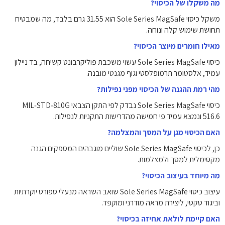
מה משקלו של הכיסוי?
משקל כיסוי Sole Series MagSafe הוא ‎31.55‎ גרם בלבד, מה שמבטיח
תחושת שימוש קלה ונוחה.
מאילו חומרים מיוצר הכיסוי?
כיסוי Sole Series MagSafe עשוי משכבת פוליקרבונט קשיחה, בד ניילון
עמיד, אלסטומר תרמופלסטי וגוף מגנטי מובנה.
מהי רמת ההגנה של הכיסוי מפני נפילות?
כיסוי Sole Series MagSafe נבדק לפי התקן הצבאי MIL‑STD‑810G
516.6 ונמצא עמיד פי חמישה מהדרישות התקניות לנפילות.
האם הכיסוי מגן על המסך והמצלמה?
כן, לכיסוי Sole Series MagSafe שוליים מוגבהים המספקים הגנה
מקסימלית למסך ולמצלמות.
מה מיוחד בעיצוב הכיסוי?
עיצוב כיסוי Sole Series MagSafe שואב השראה מנעלי ספורט יוקרתיות
וביגוד טקטי, ליצירת מראה מודרני ומוקפד.
האם קיימת לולאת אחיזה בכיסוי?