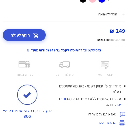
הוסף להשוואה
249 ₪
הוסף לעגלה
מחיר באילת:
211.02 ₪
ברכישת מוצר זה תוכלו לקבל עד 249 נקודות מועדון!
יבואן רשמי
משלוח חינם
קנייה בטוחה
אחריות: ע"י יבואן רשמי - באג מולטיסיסטם
בע"מ
עד 18 תשלומים ללא ריבית.
החל מ-
13.83
₪
לחודש.
לחץ
לבדיקת מלאי המוצר בסניפי
שאל אותנו על מוצר זה
BUG
גרסת הדפסה