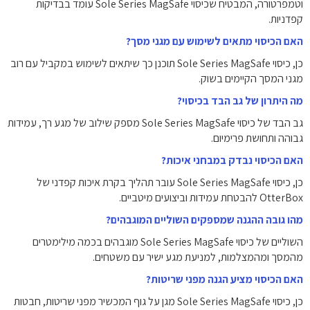
וטמפרטורה, המבטיח שכיסוי Sole Series MagSafe עומד בבדיקות
קפדניות.
האם הכיסוי מתאים לשימוש עם מגני מסך?
כן, כיסוי Sole Series MagSafe תוכנן כך שיתאים לשימוש במקביל עם רוב
מגני המסך הקיימים בשוק.
מה היתרון של גב הבד בכיסוי?
גב הבד של כיסוי Sole Series MagSafe מספק שילוב של מגע רך, עמידות
גבוהה ותחושת פרימיום.
האם הכיסוי נבדק במבחני איכות?
כן, כיסוי Sole Series MagSafe עובר תהליך בקרת איכות קפדני של
OtterBox להבטחת עמידות וביצועים מיטביים.
מהו גובה ההגנה שמספקים השוליים המוגבהים?
השוליים של כיסוי Sole Series MagSafe מוגבהים בכמה מילימטרים
מהמסך ומהמצלמות, למניעת מגע ישיר עם משטחים.
האם הכיסוי מציע הגנה מפני שריטות?
כן, כיסוי Sole Series MagSafe מגן על גוף המכשיר מפני שריטות, חבטות