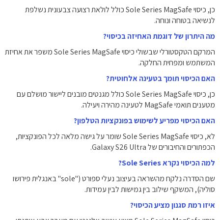
כן, כיסוי Sole Series MagSafe כולל לולאת רצועה צבעונית נשלפת
לנשיאה בטוחה ונוחה.
מה היתרון של דוגמת האחיזה בכיסוי?
המרקם הטקסטורלי שבשולי כיסוי Sole Series MagSafe משפר את אחיזת
המשתמש ומפחית החלקה.
האם הכיסוי תומך בטעינה אלחוטית?
כן, כיסוי Sole Series MagSafe כולל מגנטים מובנים ליישור מושלם עם
מטענים תואמי MagSafe לטעינה מהירה ויעילה.
האם הכיסוי מפריע לשימוש בפונקציות הטלפון?
לא, כיסוי Sole Series MagSafe שומר על גישה מלאה לכל הפונקציות,
הכפתורים והחיבורים של Galaxy S26 Ultra.
למה הכיסוי נקרא Sole Series?
שם הסדרה נלקח מהשראה בעיצוב נעלי ספורט ("sole" באנגלית פירושו
סוליה), המשקף שילוב בין גמישות לבין עמידות.
איזו רמת סגנון מציע הכיסוי?