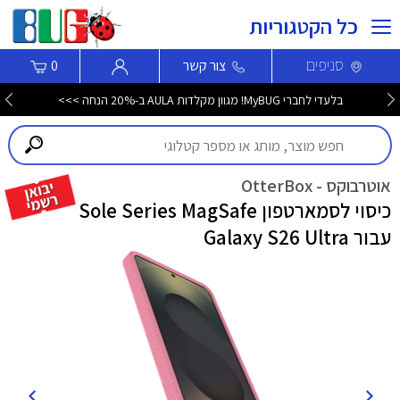
כל הקטגוריות
סניפים
צור קשר
0
בלעדי לחברי MyBUG! מגוון מקלדות AULA ב-20% הנחה >>>
אוטרבוקס - OtterBox
כיסוי לסמארטפון Sole Series MagSafe
עבור Galaxy S26 Ultra