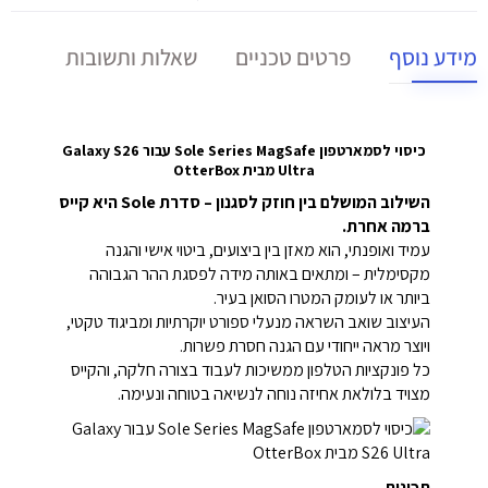
מידע נוסף
פרטים טכניים
שאלות ותשובות
כיסוי לסמארטפון Sole Series MagSafe עבור Galaxy S26
Ultra מבית OtterBox
השילוב המושלם בין חוזק לסגנון – סדרת Sole היא קייס
ברמה אחרת.
עמיד ואופנתי, הוא מאזן בין ביצועים, ביטוי אישי והגנה
מקסימלית – ומתאים באותה מידה לפסגת ההר הגבוהה
ביותר או לעומק המטרו הסואן בעיר.
העיצוב שואב השראה מנעלי ספורט יוקרתיות ומביגוד טקטי,
ויוצר מראה ייחודי עם הגנה חסרת פשרות.
כל פונקציות הטלפון ממשיכות לעבוד בצורה חלקה, והקייס
מצויד בלולאת אחיזה נוחה לנשיאה בטוחה ונעימה.
תכונות