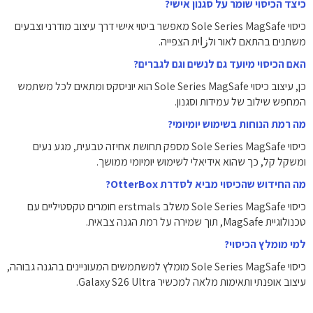
כיצד הכיסוי שומר על סגנון אישי?
כיסוי Sole Series MagSafe מאפשר ביטוי אישי דרך עיצוב מודרני וצבעים
משתנים בהתאם לאור ולزاית הצפייה.
האם הכיסוי מיועד גם לנשים וגם לגברים?
כן, עיצוב כיסוי Sole Series MagSafe הוא יוניסקס ומתאים לכל משתמש
המחפש שילוב של עמידות וסגנון.
מה רמת הנוחות בשימוש יומיומי?
כיסוי Sole Series MagSafe מספק תחושת אחיזה טבעית, מגע נעים
ומשקל קל, כך שהוא אידיאלי לשימוש יומיומי ממושך.
מה החידוש שהכיסוי מביא לסדרת OtterBox?
כיסוי Sole Series MagSafe משלב erstmals חומרים טקסטיליים עם
טכנולוגיית MagSafe, תוך שמירה על רמת הגנה צבאית.
למי מומלץ הכיסוי?
כיסוי Sole Series MagSafe מומלץ למשתמשים המעוניינים בהגנה גבוהה,
עיצוב אופנתי ותאימות מלאה למכשיר Galaxy S26 Ultra.