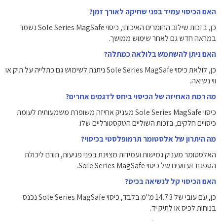
האם הכיסוי עמיד בפני שחיקה לאורך זמן?
כן, בזכות שילוב החומרים האיכותי, כיסוי Sole Series MagSafe נשמר
במראה חדש גם לאחר שימוש ממושך.
האם ניתן להשתמש בלולאה כמתלה?
כן, לולאת כיסוי Sole Series MagSafe ניתנת לשימוש גם כתלייה על תיק או
ווי נשיאה.
מה רמת האחיזה של הכיסוי ביחס לדגמים אחרים?
כיסוי Sole Series MagSafe מעניק אחיזה משופרת משמעותית לעומת
כיסויים חלקים, בזכות השוליים הטקסטורליים שלו.
מה היתרון של אלסטומר תרמופלסטי בכיסוי?
האלסטומר מעניק גמישות ועמידות מצוינת בפני פגיעות, תורם ליכולת
הספגת זעזועים של כיסוי Sole Series MagSafe.
האם הכיסוי קל לנשיאה בכיס?
כן, עם עובי של ‎14.73‎ מ"מ בלבד, כיסוי Sole Series MagSafe נכנס
בנוחות לכיס או לתיק יד.