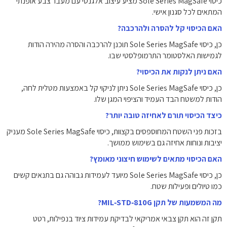
כיסוי Sole Series MagSafe מציע עיצוב אלגנטי עם מעבר צבע אופנתי
המתאים לכל סגנון אישי.
האם הכיסוי קל להסרה ולהרכבה?
כן, כיסוי Sole Series MagSafe תוכנן להרכבה והסרה מהירה הודות
לגמישות האלסטומר התרמופלסטי שבו.
האם ניתן לנקות את הכיסוי?
כן, כיסוי Sole Series MagSafe ניתן לניקוי קל באמצעות מטלית לחה,
הודות למשטח הבד העמיד והציפוי המגן שלו.
כיצד הכיסוי תורם לאחיזה טובה יותר?
בזכות פני השטח המחוספסים בקצוות, כיסוי Sole Series MagSafe מעניק
יציבות ונוחות אחיזה גם בשימוש ממושך.
האם הכיסוי מתאים לשימוש חיצוני מאומץ?
כן, כיסוי Sole Series MagSafe מיועד לעמידות גבוהה גם בתנאים קשים
כמו טיולים ופעילות שטח.
מה המשמעות של תקן MIL‑STD‑810G?
תקן זה הוא תקן צבאי אמריקאי לבדיקת עמידות ציוד בנפילות, רטט