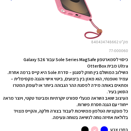
מק"ט 840434748662
77-000060
כיסוי לסמארטפון Sole Series MagSafe עבור Galaxy S26
Ultra מבית OtterBox
השילוב המושלם בין חוזק לסגנון – סדרת Sole היא קייס ברמה אחרת.
עמיד ואופנתי, הוא מאזן בין ביצועים, ביטוי אישי והגנה מקסימלית –
ומתאים באותה מידה לפסגת ההר הגבוהה ביותר או לעומק המטרו
הסואן בעיר.
העיצוב שואב השראה מנעלי ספורט יוקרתיות ומביגוד טקטי, ויוצר מראה
ייחודי עם הגנה חסרת פשרות.
כל פונקציות הטלפון ממשיכות לעבוד בצורה חלקה, והקייס מצויד
בלולאת אחיזה נוחה לנשיאה בטוחה ונעימה.
בחרו צבע