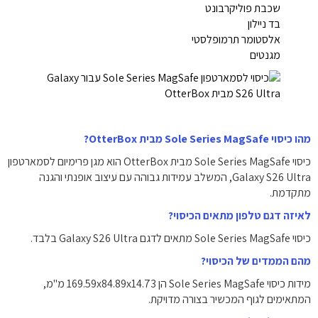
שכבת פוליקרבונט
בד ניילון
אלסטומר תרמופלסטי
מגנטים
מהו כיסוי Sole Series MagSafe מבית OtterBox?
כיסוי Sole Series MagSafe מבית OtterBox הוא מגן פרימיום לסמארטפון
Galaxy S26 Ultra, המשלב עמידות גבוהה עם עיצוב אופנתי והגנה
מתקדמת.
לאיזה דגם טלפון מתאים הכיסוי?
כיסוי Sole Series MagSafe מתאים לדגם Galaxy S26 Ultra בלבד.
מהם הממדים של הכיסוי?
מידות כיסוי Sole Series MagSafe הן ‎169.59‎x‎84.89‎x‎14.73‎ מ"מ,
המתאימים לגוף המכשיר בצורה מדויקת.