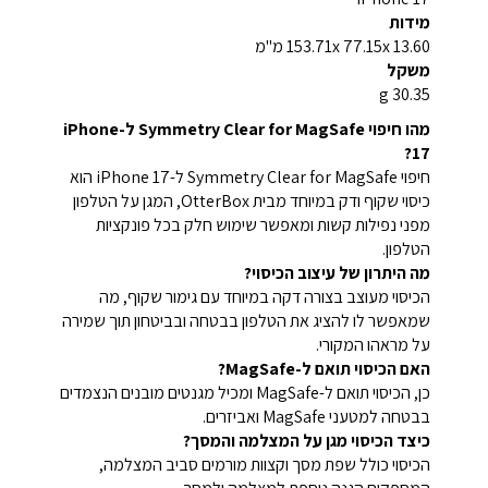
מידות
153.71x 77.15x 13.60 מ"מ
משקל
30.35 g
מהו חיפוי Symmetry Clear for MagSafe ל-iPhone
17?
חיפוי Symmetry Clear for MagSafe ל-iPhone 17 הוא
כיסוי שקוף ודק במיוחד מבית OtterBox, המגן על הטלפון
מפני נפילות קשות ומאפשר שימוש חלק בכל פונקציות
הטלפון.
מה היתרון של עיצוב הכיסוי?
הכיסוי מעוצב בצורה דקה במיוחד עם גימור שקוף, מה
שמאפשר לו להציג את הטלפון בבטחה ובביטחון תוך שמירה
על מראהו המקורי.
האם הכיסוי תואם ל-MagSafe?
כן, הכיסוי תואם ל-MagSafe ומכיל מגנטים מובנים הנצמדים
בבטחה למטעני MagSafe ואביזרים.
כיצד הכיסוי מגן על המצלמה והמסך?
הכיסוי כולל שפת מסך וקצוות מורמים סביב המצלמה,