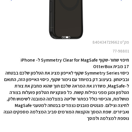
מק"ט 840434719662
77-98801
חיפוי שחור-שקוף Symmetry Clear for MagSafe ל- iPhone
17 מבית OtterBox
כיסוי Symmetry Series שקוף לאייפון מציג את הטלפון שלכם בבטחה
ובביטחון. בעיצוב דק במיוחד עם גימור שקוף, כיסוי האייפון הזה, התואם
ל-MagSafe, משדרג את המראה שלכם תוך שהוא מחבק את צורת
הטלפון ומגן מפני נפילות קשות. כל פונקציות הטלפון פועלות בצורה
מושלמת, והכיסוי כולל כפתור שליטה במצלמה המובנה לשימוש חלק,
לחיצה וצילום. מגנטים מובנים נצמדים בבטחה למטעני MagSafe
ואביזרים. שפת המסך והקצוות המורמים סביב המצלמה מספקים הגנה
נוספת למצלמה ולמסך