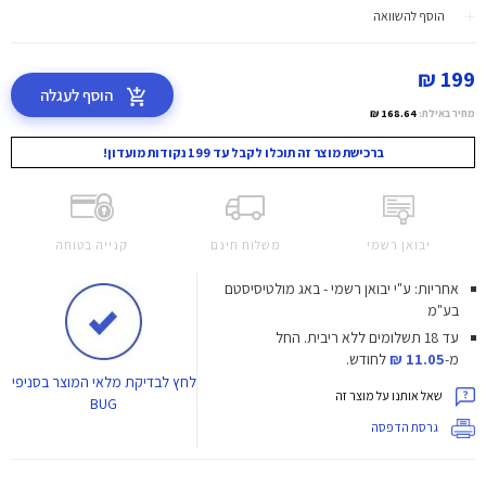
הוסף להשוואה
199 ₪
הוסף לעגלה
מחיר באילת:
168.64 ₪
ברכישת מוצר זה תוכלו לקבל עד 199 נקודות מועדון!
יבואן רשמי
משלוח חינם
קנייה בטוחה
אחריות: ע"י יבואן רשמי - באג מולטיסיסטם
בע"מ
עד 18 תשלומים ללא ריבית.
החל
מ-
11.05 ₪
לחודש.
לחץ
לבדיקת מלאי המוצר בסניפי
שאל אותנו על מוצר זה
BUG
גרסת הדפסה