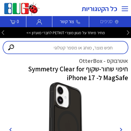
כל הקטגוריות
סניפים
צור קשר
0
מחיר מיוחד על מגוון מוצרי PETKIT לחברי מועדון >>
אוטרבוקס - OtterBox
חיפוי שחור-שקוף Symmetry Clear for
MagSafe ל- iPhone 17