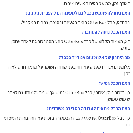
לאורך זמן, מה שמבטיח ביצועים יציבים.
האם ניתן להשתמש בכבל גם לטעינה וגם להעברת נתונים?
בהחלט, כבל OtterBox תומך בטעינה ובסנכרון נתונים במקביל.
האם הכבל נוטה להסתבך?
לא, העיצוב הקלוע של כבל OtterBox מונע הסתבכות גם לאחר אחסון
בתיק.
מה היתרון של אלומיניום אנודייז בכבל?
אלומיניום אנודייז מעניק עמידות בפני קורוזיה ושומר על מראה חדש לאורך
זמן.
האם הכבל גמיש?
כן, בזכות ניילון איכותי, כבל OtterBox גמיש אך שומר על צורתו גם לאחר
שימוש ממושך.
האם הכבל מתאים לעבודה בסביבה משרדית?
כן, כבל OtterBox אידיאלי לעבודה במשרד בזכות עמידותו ונוחות השימוש
בו.