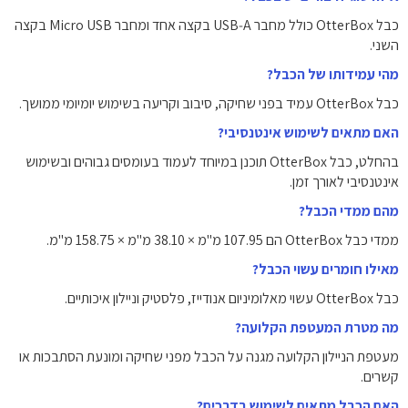
כבל OtterBox כולל מחבר USB‑A בקצה אחד ומחבר Micro USB בקצה
השני.
מהי עמידותו של הכבל?
כבל OtterBox עמיד בפני שחיקה, סיבוב וקריעה בשימוש יומיומי ממושך.
האם מתאים לשימוש אינטנסיבי?
בהחלט, כבל OtterBox תוכנן במיוחד לעמוד בעומסים גבוהים ובשימוש
אינטנסיבי לאורך זמן.
מהם ממדי הכבל?
ממדי כבל OtterBox הם ‎107.95‎ מ"מ × ‎38.10‎ מ"מ × ‎158.75‎ מ"מ.
מאילו חומרים עשוי הכבל?
כבל OtterBox עשוי מאלומיניום אנודייז, פלסטיק וניילון איכותיים.
מה מטרת המעטפת הקלועה?
מעטפת הניילון הקלועה מגנה על הכבל מפני שחיקה ומונעת הסתבכות או
קשרים.
האם הכבל מתאים לשימוש בדרכים?