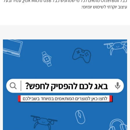
כבל OtterBox מתאים לכל מי שמחפש כבל Micro USB אמין, עמיד ובעל
עיצוב יוקרתי לשימוש יומיומי.