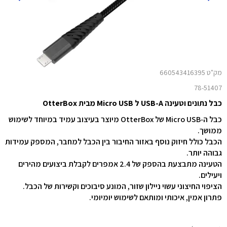
מק"ט 660543416395
78-51407
כבל נתונים וטעינה USB-A ל Micro USB מבית OtterBox
כבל ה‑Micro USB של OtterBox מיוצר בעיצוב עמיד במיוחד לשימוש
ממושך.
הכבל כולל חיזוק נוסף באזור החיבור בין הכבל למחבר, המספק עמידות
גבוהה יותר.
הטעינה מתבצעת בהספק של ‎2.4‎ אמפרים לקבלת ביצועים מהירים
ויעילים.
הציפוי החיצוני עשוי ניילון שזור, המונע סיבוכים וקשירות של הכבל.
פתרון אמין, איכותי ומותאם לשימוש יומיומי.