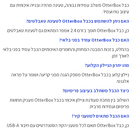
כבל OtterBox משלב עמידות גבוהה, טעינה מהירה ובנייה איכותית עם
עיצוב נוח ועמיד.
האם ניתן להשתמש בכבל OtterBox לטעינת טאבלטים?
כן, כבל OtterBox תומך בזרם 2.4 אמפר המתאים גם לטעינת טאבלטים.
האם כבל OtterBox עמיד בפני בלאי?
בהחלט, בזכות המבנה המחוזק והחומרים האיכותיים הכבל עמיד בפני בלאי
לאורך זמן.
מהו יתרון הניילון הקלוע?
ניילון קלוע בכבל OtterBox מספק הגנה מפני קריעה ושומר על מראה
אלגנטי.
כיצד הכבל משתלב בעיצוב פרימיום?
השילוב בין מתכת מעודנת וניילון איכותי בכבל OtterBox מעניק תחושת
פרימיום ועמידות מרבית.
האם הכבל מתאים למטעני קיר?
כן, כבל OtterBox תואם לכל מטעני הקיר הסטנדרטיים עם חיבור USB‑A.