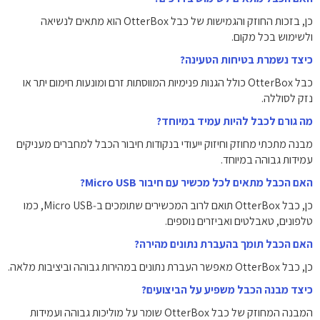
כן, בזכות החוזק והגמישות של כבל OtterBox הוא מתאים לנשיאה
ולשימוש בכל מקום.
כיצד נשמרת בטיחות הטעינה?
כבל OtterBox כולל הגנות פנימיות המווסתות זרם ומונעות חימום יתר או
נזק לסוללה.
מה גורם לכבל להיות עמיד במיוחד?
מבנה מתכתי מחוזק וחיזוק ייעודי בנקודות חיבור הכבל למחברים מעניקים
עמידות גבוהה במיוחד.
האם הכבל מתאים לכל מכשיר עם חיבור Micro USB?
כן, כבל OtterBox תואם לרוב המכשירים שתומכים ב‑Micro USB, כמו
טלפונים, טאבלטים ואביזרים נוספים.
האם הכבל תומך בהעברת נתונים מהירה?
כן, כבל OtterBox מאפשר העברת נתונים במהירות גבוהה וביציבות מלאה.
כיצד מבנה הכבל משפיע על הביצועים?
המבנה המחוזק של כבל OtterBox שומר על מוליכות גבוהה ועמידות