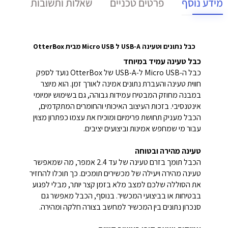
מידע נוסף
פרטים טכניים
שאלות ותשובות
כבל נתונים וטעינה USB-A ל Micro USB מבית OtterBox
כבל טעינה עמיד במיוחד
כבל ה‑Micro USB ל‑USB‑A של OtterBox נועד לספק
חווית טעינה והעברת נתונים אמינה לאורך זמן. הוא מיוצר
במבנה מחוזק המבטיח עמידות גבוהה, גם בשימוש יומיומי
אינטנסיבי. בזכות העיצוב האיכותי והחומרים המתקדמים,
הכבל מעניק תחושת פרימיום ומוכיח את עצמו כפתרון מצוין
עבור מי שמחפש אמינות וביצועים יציבים.
טעינה מהירה ובטוחה
הכבל תומך בזרם טעינה של עד ‎2.4‎ אמפר, מה שמאפשר
טעינה מהירה ויעילה של מכשירים תומכים. כך תוכלו להחזיר
את הסוללה שלכם למצב מלא בזמן קצר יותר, מבלי לפגוע
בבטיחות או בביצועי המכשיר. בנוסף, הכבל מאפשר גם
סנכרון נתונים בין המכשיר למחשב בצורה חלקה ומהירה.