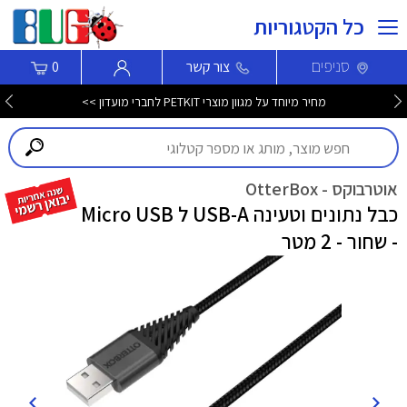
כל הקטגוריות
סניפים
צור קשר
0
מחיר מיוחד על מגוון מוצרי PETKIT לחברי מועדון >>
אוטרבוקס - OtterBox
כבל נתונים וטעינה USB-A ל Micro USB
- שחור - 2 מטר