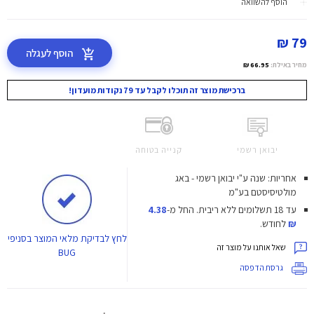
הוסף להשוואה
79 ₪
הוסף לעגלה
מחיר באילת:
66.95 ₪
ברכישת מוצר זה תוכלו לקבל עד 79 נקודות מועדון!
יבואן רשמי
קנייה בטוחה
אחריות: שנה ע"י יבואן רשמי - באג
מולטיסיסטם בע"מ
עד 18 תשלומים ללא ריבית.
החל מ-
4.38
₪
לחודש.
לחץ
לבדיקת מלאי המוצר בסניפי
שאל אותנו על מוצר זה
BUG
גרסת הדפסה