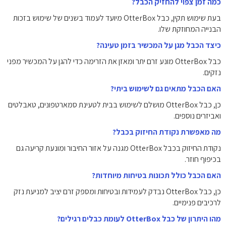
כמה זמן צפוי להחזיק הכבל?
בעת שימוש תקין, כבל OtterBox מיועד לעמוד בשנים של שימוש בזכות
הבנייה המחוזקת שלו.
כיצד הכבל מגן על המכשיר בזמן טעינה?
כבל OtterBox מונע זרם יתר ומאזן את הזרימה כדי להגן על המכשיר מפני
נזקים.
האם הכבל מתאים גם לשימוש ביתי?
כן, כבל OtterBox מושלם לשימוש בבית לטעינת סמארטפונים, טאבלטים
ואביזרים נוספים.
מה מאפשרת נקודת החיזוק בכבל?
נקודת החיזוק בכבל OtterBox מגנה על אזור החיבור ומונעת קריעה גם
בכיפוף חוזר.
האם הכבל כולל תכונות בטיחות מיוחדות?
כן, כבל OtterBox נבדק לעמידות ובטיחות ומספק זרם יציב למניעת נזק
לרכיבים פנימיים.
מהו היתרון של כבל OtterBox לעומת כבלים רגילים?