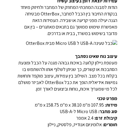
עמידות יוצאת דופן בעיצוב קשיח
הודות למבנה המתכתי המחוזק של המחבר ולחיזוק מיוחד
בנקודת החיבור בין הכבל למחבר, OtterBox מבטיחה
הגנה יעילה מפני קריעה או שבירה. העמידות הזאת
מאפשרת שימוש ממושך גם בתנאים מאתגרים – בין אם
מדובר בשימוש במשרד, בבית או בדרכים.
עיצוב נוח שאינו נסתבך
מעטפת ניילון קלועה באיכות גבוהה מגנה על הכבל ומונעת
הסתבכות או קשרים, כך שניתן לשלוף אותו ולהשתמש בו
בקלות בכל מצב. השילוב בין עמידות, עיצוב מוקפד ותחושת
גמישות אידיאלית הופך את כבל OtterBox לאביזר מושלם
לכל מי שמעריך איכות, נוחות וביצועים לאורך זמן.
מפרט טכני
מידות:
107.95 מ"מ x 38.10 מ"מ x 158.75 מ"מ
סוג מחבר:
Micro USB ל-USB-A
קיבולת זרם:
2.4 אמפר
חומרים:
אלומיניום אנודייז, פלסטיק, ניילון