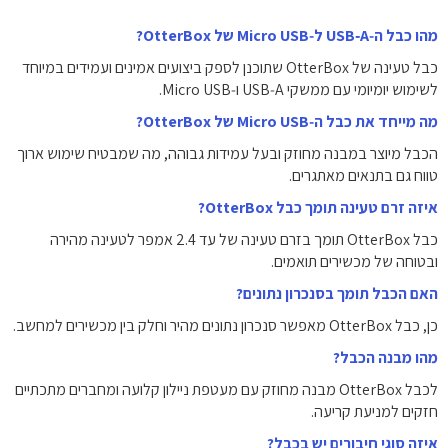
מהו כבל ה‑USB‑A ל‑Micro USB של OtterBox?
כבל טעינה של OtterBox שתוכנן לספק ביצועים אמינים ועמידים במיוחד
לשימוש יומיומי עם ממשקי USB‑A ו‑Micro USB.
מה מייחד את כבל ה‑Micro USB של OtterBox?
הכבל מיוצר במבנה מחוזק ובעל עמידות גבוהה, מה שמבטיח שימוש ארוך
טווח גם בתנאים מאתגרים.
איזה זרם טעינה תומך כבל OtterBox?
כבל OtterBox תומך בזרם טעינה של עד ‎2.4‎ אמפר לטעינה מהירה
ובטוחה של מכשירים תואמים.
האם הכבל תומך בסנכרון נתונים?
כן, כבל OtterBox מאפשר סנכרון נתונים מהיר וחלק בין מכשירים למחשב.
מהו מבנה הכבל?
לכבל OtterBox מבנה מחוזק עם מעטפת ניילון קלועה ומחברים מתכתיים
חזקים למניעת קריעה.
איזה סוגי חיבורים יש בכבל?