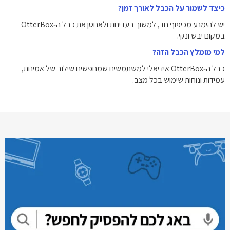
כיצד לשמור על הכבל לאורך זמן?
יש להימנע מכיפוף חד, למשוך בעדינות ולאחסן את כבל ה‑OtterBox
במקום יבש ונקי.
למי מומלץ הכבל הזה?
כבל ה‑OtterBox אידיאלי למשתמשים שמחפשים שילוב של אמינות,
עמידות ונוחות שימוש בכל מצב.