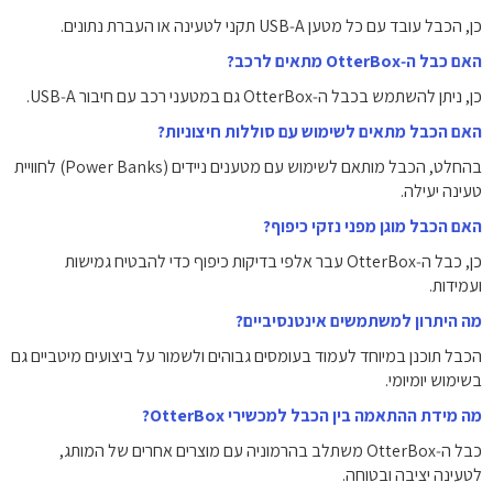
כן, הכבל עובד עם כל מטען USB‑A תקני לטעינה או העברת נתונים.
האם כבל ה‑OtterBox מתאים לרכב?
כן, ניתן להשתמש בכבל ה‑OtterBox גם במטעני רכב עם חיבור USB‑A.
האם הכבל מתאים לשימוש עם סוללות חיצוניות?
בהחלט, הכבל מותאם לשימוש עם מטענים ניידים (Power Banks) לחוויית
טעינה יעילה.
האם הכבל מוגן מפני נזקי כיפוף?
כן, כבל ה‑OtterBox עבר אלפי בדיקות כיפוף כדי להבטיח גמישות
ועמידות.
מה היתרון למשתמשים אינטנסיביים?
הכבל תוכנן במיוחד לעמוד בעומסים גבוהים ולשמור על ביצועים מיטביים גם
בשימוש יומיומי.
מה מידת ההתאמה בין הכבל למכשירי OtterBox?
כבל ה‑OtterBox משתלב בהרמוניה עם מוצרים אחרים של המותג,
לטעינה יציבה ובטוחה.