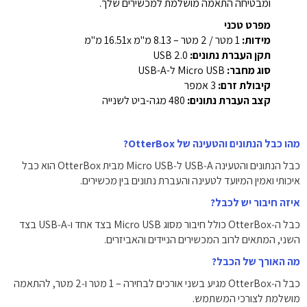
ומבטיחה התאמה מושלמת למכשירים שלך.
מפרט טכני
מידות:
1 מטר / 2 מטר – 8.13 מ"מ 16.51x מ"מ
תקן העברת נתונים:
USB 2.0
סוג מחבר:
Micro USB ל-USB-A
קיבולת זרם:
3 אמפר
קצב העברת נתונים:
480 מגה-ביט לשנייה
מהו כבל הנתונים והטעינה של OtterBox?
כבל הנתונים והטעינה USB‑A ל‑Micro USB מבית OtterBox הוא כבל
איכותי ואמין המיועד לטעינה והעברת נתונים בין מכשירים.
איזה חיבור יש לכבל?
כבל ה‑OtterBox כולל חיבור מסוג Micro USB בצד אחד ו‑USB‑A בצד
השני, המתאים לרוב המכשירים הניידים והאביזרים.
מה האורך של הכבל?
כבל ה‑OtterBox מגיע בשני אורכים לבחירה – 1 מטר ו‑2 מטר, להתאמה
מושלמת לצורכי המשתמש.