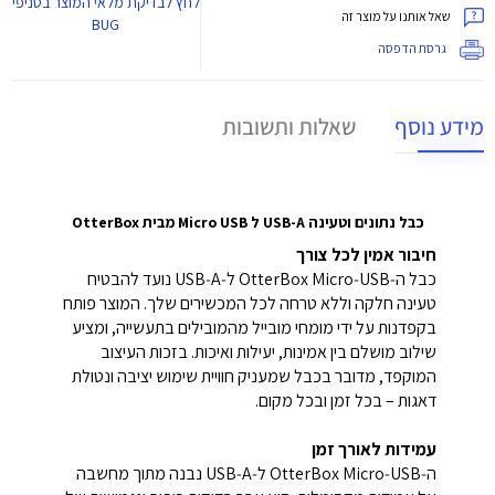
לחץ
לבדיקת מלאי המוצר בסניפי
שאל אותנו על מוצר זה
BUG
גרסת הדפסה
מידע נוסף
שאלות ותשובות
כבל נתונים וטעינה USB-A ל Micro USB מבית OtterBox
חיבור אמין לכל צורך
כבל ה‑OtterBox Micro‑USB ל‑USB‑A נועד להבטיח
טעינה חלקה וללא טרחה לכל המכשירים שלך. המוצר פותח
בקפדנות על ידי מומחי מובייל מהמובילים בתעשייה, ומציע
שילוב מושלם בין אמינות, יעילות ואיכות. בזכות העיצוב
המוקפד, מדובר בכבל שמעניק חוויית שימוש יציבה ונטולת
דאגות – בכל זמן ובכל מקום.
עמידות לאורך זמן
ה‑OtterBox Micro‑USB ל‑USB‑A נבנה מתוך מחשבה