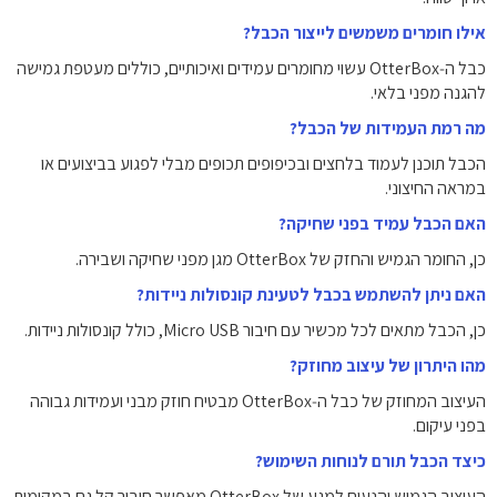
אילו חומרים משמשים לייצור הכבל?
כבל ה‑OtterBox עשוי מחומרים עמידים ואיכותיים, כוללים מעטפת גמישה
להגנה מפני בלאי.
מה רמת העמידות של הכבל?
הכבל תוכנן לעמוד בלחצים ובכיפופים תכופים מבלי לפגוע בביצועים או
במראה החיצוני.
האם הכבל עמיד בפני שחיקה?
כן, החומר הגמיש והחזק של OtterBox מגן מפני שחיקה ושבירה.
האם ניתן להשתמש בכבל לטעינת קונסולות ניידות?
כן, הכבל מתאים לכל מכשיר עם חיבור Micro USB, כולל קונסולות ניידות.
מהו היתרון של עיצוב מחוזק?
העיצוב המחוזק של כבל ה‑OtterBox מבטיח חוזק מבני ועמידות גבוהה
בפני עיקום.
כיצד הכבל תורם לנוחות השימוש?
העיצוב הגמיש והנעים למגע של OtterBox מאפשר חיבור קל גם במקומות