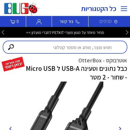
כל הקטגוריות
סניפים
צור קשר
0
מחיר מיוחד על מגוון מוצרי PETKIT לחברי מועדון >>
אוטרבוקס - OtterBox
כבל נתונים וטעינה USB-A ל Micro USB
- שחור - 2 מטר