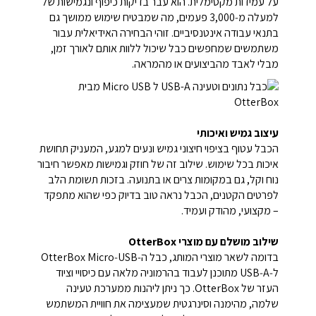
על עמידות מקסימלית. הוא עבר בדיקות כיפוף ונגמישות של
למעלה מ‑3,000 פעמים, מה שמבטיח שימוש ממושך גם
בתנאי עבודה אינטנסיביים. זוהי הבחירה האידיאלית עבור
משתמשים שמחפשים כבל שיכול ללוות אותם לאורך זמן,
מבלי לאבד מהביצועים או מהמראה.
עיצוב גמיש ואיכותי
הכבל עטוף בציפוי חיצוני גמיש ונעים למגע, המעניק תחושת
איכות בכל שימוש. שילוב זה של חוזק וגמישות מאפשר חיבור
נוח וקל, גם במקומות צרים או בתנועה. בזכות תשומת הלב
לפרטים הקטנים, הכבל נראה טוב בדיוק כפי שהוא מתפקד
– מקצועי, מהודק ועמיד.
שילוב מושלם עם מוצרי OtterBox
בדומה לשאר מוצרי המותג, כבל ה‑OtterBox Micro‑USB
ל‑USB‑A מתוכנן לעבוד בהרמוניה מלאה עם כיסויי וציוד
העזר של OtterBox. כך ניתן ליהנות ממערכת טעינה
שלמה, מהימנה וסינרגטית שמעצימה את חוויית המשתמש