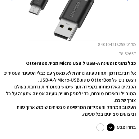
מק"ט 840104218259
78-52657
כבל נתונים וטעינה USB-A ל Micro USB מבית OtterBox
אל תבזבזו זמן ותחוו טעינה נוחה וללא מאמץ עם כבלי הטעינה העמידים
והאמינים של OtterBox מסוג Micro‑USB ל‑USB‑A.
הכבלים האלו פותחו בקפידה תוך שימוש במומחיות נרחבת בעולם
המובייל ובאיכות מוכחת, כדי לספק חוויית טעינה אמינה שתענה על כל
צורך שלכם.
העיצוב המחוזק והעמידות המרשימה מבטיחים שימוש ארוך טווח
וביצועים מצוינים בכל טעינה.
בחרו צבע