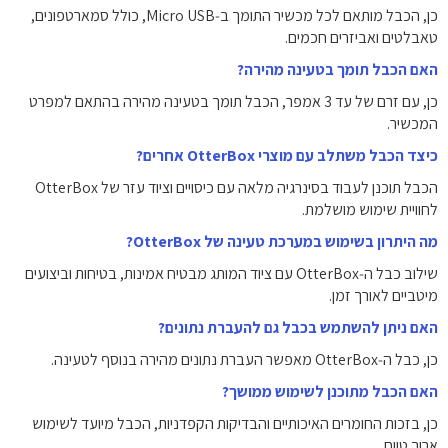
כן, הכבל מותאם לכל מכשיר התומך ב‑Micro USB, כולל סמארטפונים,
טאבלטים ואביזרים חכמים.
האם הכבל תומך בטעינה מהירה?
כן, עם זרם של עד 3 אמפר, הכבל תומך בטעינה מהירה בהתאם למפרט
המכשיר.
כיצד הכבל משתלב עם מוצרי OtterBox אחרים?
הכבל תוכנן לעבוד בסינרגיה מלאה עם כיסויים וציוד עזר של OtterBox
לחוויית שימוש מושלמת.
מה היתרון בשימוש במערכת טעינה של OtterBox?
שילוב כבל ה‑OtterBox עם ציוד המותג מבטיח אמינות, בטיחות וביצועים
מיטביים לאורך זמן.
האם ניתן להשתמש בכבל גם להעברת נתונים?
כן, כבל ה‑OtterBox מאפשר העברת נתונים מהירה בנוסף לטעינה.
האם הכבל מתוכנן לשימוש ממושך?
כן, בזכות החומרים האיכותיים והבדיקות הקפדניות, הכבל מיועד לשימוש
ארוך טווח.