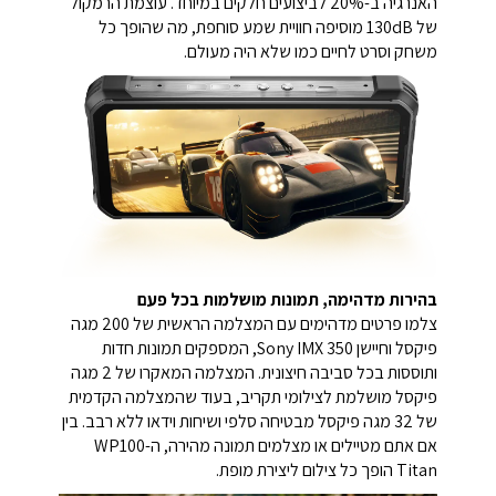
האנרגיה ב-20% לביצועים חלקים במיוחד.
עוצמת הרמקול
של 130dB מוסיפה חוויית שמע סוחפת, מה שהופך כל
משחק וסרט לחיים כמו שלא היה מעולם.
בהירות מדהימה, תמונות מושלמות בכל פעם
צלמו פרטים מדהימים עם המצלמה הראשית של 200 מגה
פיקסל וחיישן Sony IMX 350, המספקים תמונות חדות
ותוססות בכל סביבה חיצונית. המצלמה המאקרו של 2 מגה
פיקסל מושלמת לצילומי תקריב, בעוד שהמצלמה הקדמית
של 32 מגה פיקסל מבטיחה סלפי ושיחות וידאו ללא רבב. בין
אם אתם מטיילים או מצלמים תמונה מהירה, ה-WP100
Titan הופך כל צילום ליצירת מופת.