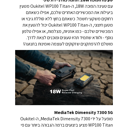
עם טעינה הפוכה 18W, ה-Oukitel WP100 Titan מטעין
ביעילות את המכשירים האחרים שלכם, אפילו כשאתם
רחוקים משקעי חשמל. כשאתם בחוץ ללא סוללת גיבוי או
מטען חיצוני, ה-Oukitel WP100 Titan יכול להטעין את
המכשירים שלכם - כמו אוזניות, מצלמות, או אפילו טלפון
נוסף - ולוודא שתמיד תהיו טעונים ומוכנים לצאת לדרך.
מושלם להרפתקנים שזקוקים לעוצמה ואמינות בתנועה!
MediaTek Dimensity 7300 5G
מופעל על ידי MediaTek Dimensity 7300, ה-Oukitel
WP100 Titan מציע ביצועים ברמה הגבוהה ביותר עם פי