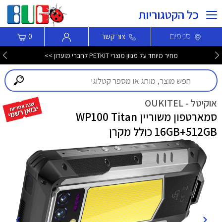
כל הקטגוריות
סניפים
צור קשר
0
חדש! סמארטפון Nothing Phone (4b) עכשיו לרכישה >>>
אוקיטל - OUKITEL
סמארטפון משוריין WP100 Titan
16GB+512GB כולל מקרן