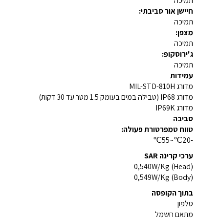
תמיכה
חיישן אור סביבתי:
תמיכה
מצפן:
תמיכה
ג'ירוסקופ:
תמיכה
עמידות
מדורג MIL-STD-810H
מדורג IP68 (טבילה במים בעומק 1.5 מטר עד 30 דקות)
מדורג IP69K
סביבה
טווח טמפרטורת פעולה:
-20℃~55℃
ערכי קרינה SAR
0,540W/Kg (Head)
0,549W/Kg (Body)
בתוך הקופסה
טלפון
מתאם חשמל