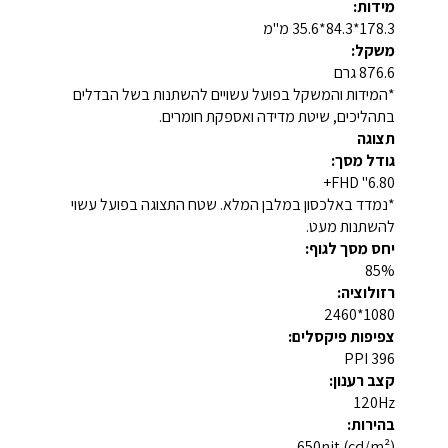
מידות:
178.3*84.3*35.6 מ"מ
משקל:
876.6 גרם
*המידות והמשקל בפועל עשויים להשתנות בשל הבדלים
בתהליכים, שיטת מדידה ואספקת חומרים.
תצוגה
גודל מסך:
6.80" FHD+
*נמדד באלכסון במלבן המלא. שטח התצוגה בפועל עשוי
להשתנות מעט.
יחס מסך לגוף:
85%
רזולוציה:
1080*2460
צפיפות פיקסלים:
396 PPI
קצב רענון:
120Hz
בהירות:
650nit (cd/m²)