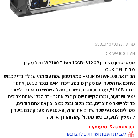
מק"ט 6931940799737
OK-WP100TITAN
סמארטפון משוריין WP100 Titan 16GB+512GB כולל מקרן
מבית OUKITEL
הכירו את Oukitel WP100 – סמארטפון שטח עוצמתי שנולד כדי לכבוש
איתכם את השטח. עם מקרן מובנה, זיכרון RAM בנפח 16GB, אחסון
בנפח 512GB,
עמידות חסרת פשרות, סוללה שנשארת איתכם לאורך
ימים ושבועות, ומבנה קשוח שמוכן לכל אתגר – זה הכלי שאתם צריכים
כדי להישאר מחוברים, בכל מקום ובכל מצב.
בין אם אתם חוקרים,
מטיילים או אנשי שטח שחיים את החוץ, ה-WP100 מעניק לכם ביטחון
להמשיך לנוע, גם כשהמסלול קשה והדרך ארוכה
זמן אספקה 5 ימי עסקים.
לקבלת הטבות ושדרוגים לחצו כאן