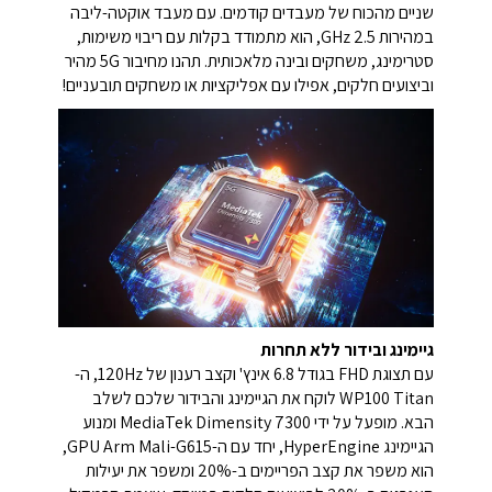
שניים מהכוח של מעבדים קודמים. עם מעבד אוקטה-ליבה
במהירות 2.5 GHz, הוא מתמודד בקלות עם ריבוי משימות,
סטרימינג, משחקים ובינה מלאכותית. תהנו מחיבור 5G מהיר
וביצועים חלקים, אפילו עם אפליקציות או משחקים תובעניים!
גיימינג ובידור ללא תחרות
עם תצוגת FHD בגודל 6.8 אינץ' וקצב רענון של 120Hz, ה-
WP100 Titan לוקח את הגיימינג והבידור שלכם לשלב
הבא.
מופעל על ידי MediaTek Dimensity 7300 ומנוע
הגיימינג HyperEngine, יחד עם ה-GPU Arm Mali-G615,
הוא משפר את קצב הפריימים ב-20% ומשפר את יעילות