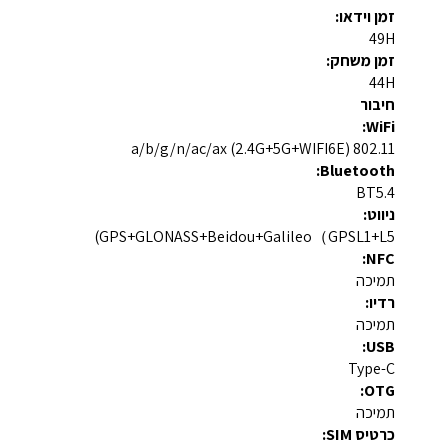
זמן וידאו:
49H
זמן משחק:
44H
חיבור
WiFi:
802.11 a/b/g/n/ac/ax (2.4G+5G+WIFI6E)
Bluetooth:
BT5.4
ניווט:
GPS+GLONASS+Beidou+Galileo（GPSL1+L5)
NFC:
תמיכה
רדיו:
תמיכה
USB:
Type-C
OTG:
תמיכה
כרטיס SIM: