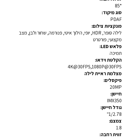
85°
סוג מיקוד:
PDAF
פונקציות צילום:
לילה סופר, HDR, יופי, הילוך איטי, פנורמה, שחור ולבן, מצב
מקצועי, פורטרט
פלאש LED:
תמיכה
הקלטת וידאו:
4K@30FPS,1080P@30FPS
מצלמת ראיית לילה
פיקסלים:
20MP
חיישן:
IMX350
גודל חיישן:
1/2.78"
צמצם:
1.8
זווית רחבה: