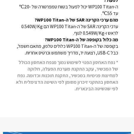
לפעול?
ה-WP100 Titan יכול לפעול בטווח טמפרטורה של -20℃
עד 55℃.
מהם ערכי הקרינה SAR של ה-WP100 Titan?
ערכי הקרינה SAR של ה-WP100 Titan הם 0.540W/Kg
לראש ו-0.549W/Kg לגוף.
מה כלול בקופסה של ה-WP100 Titan?
בקופסה של ה-WP100 Titan כלולים טלפון, מתאם חשמל,
כבל USB-C, רצועת יד, מדריך משתמש וכרטיס אחריות.
* נפח האחסון הפנוי לשימוש נמוך מנפח האחסון הכולל
של המכשיר, עקב התקנת מערכת הפעלה, חלוקה
למחיצות פנימיות במכשיר, התקנת תוכנות וכדומה. נפח
האחסון בהתקני זיכרון מסומן לפי השיטה הדצימלית ולא
לפי שהשיטה הבינארית.