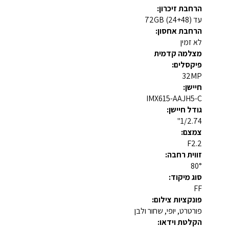
הרחבת זיכרון:
עד 72GB (24+48)
הרחבת אחסון:
לא זמין
מצלמה קדמית
פיקסלים:
32MP
חיישן:
IMX615-AAJH5-C
גודל חיישן:
1/2.74"
צמצם:
F2.2
זווית רחבה:
80°
סוג מיקוד:
FF
פונקציות צילום:
פורטרט, יופי, שחור ולבן
הקלטת וידאו: