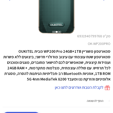
מק"ט 6931940799768
OK-WP200PRO
סמארטפון משוריין WP200 Pro 24GB+1TB מבית OUKITEL
סמארטפון שטח עוצמתי עם עיצוב מודולרי חדשני, ביצועים ללא פשרות
ועמידות
קיצונית, שמאפשרים לכם להישאר מחוברים, מוגנים ומוכנים
לכל תרחיש. עם סוללה עוצמתית, מצלמות
מתקדמות, 24GB RAM +
1TB ROM, אוזניות Bluetooth רב-תכליתיות הניתנות להסרה, מסגרת
אלומיניום והזרקת ננו ומעבד 5G 4nm MediaTek 8200
לקבלת הטבות ושדרוגים לחצו כאן
הוסף להשוואה