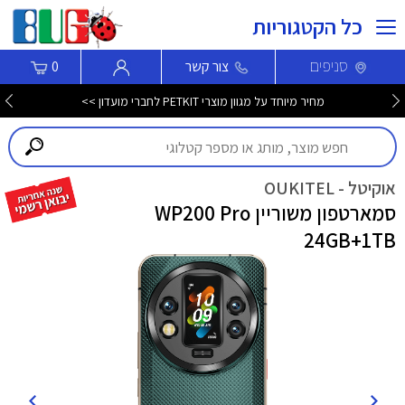
כל הקטגוריות
סניפים
צור קשר
0
מחיר מיוחד על מגוון מוצרי PETKIT לחברי מועדון >>
אוקיטל - OUKITEL
סמארטפון משוריין WP200 Pro
24GB+1TB