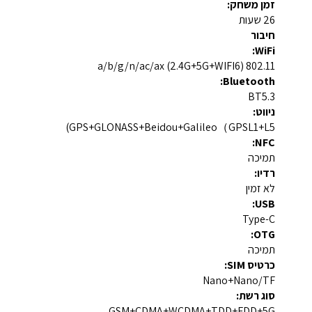
זמן משחק:
26 שעות
חיבור
WiFi:
802.11 a/b/g/n/ac/ax (2.4G+5G+WIFI6)
Bluetooth:
BT5.3
ניווט:
GPS+GLONASS+Beidou+Galileo（GPSL1+L5)
NFC:
תמיכה
רדיו:
לא זמין
USB:
Type-C
OTG:
תמיכה
כרטיס SIM:
Nano+Nano/TF
סוג רשת:
GSM+CDMA+WCDMA+TDD+FDD+5G