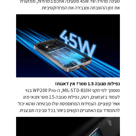
טעינה מהירה של 45W מטעינה אתכם במהירות, ממזערת
את זמן ההשבתה ומגבירה את הפרודוקטיביות.
נפילות מגובה 1.5 מטר? אין דאגות!
מוסמך לפי תקני MIL-STD-810H, ה-WP200 Pro בנוי
לעמוד בזעזועים, רטט, נפילות מגובה 1.5 מטר ותנאי מזג
אוויר קיצוניים. העמידות המחוספסת שלו מבטיחה שהוא יכול
להתמודד עם האתגרים הקשים ביותר בכל סביבה תובענית.