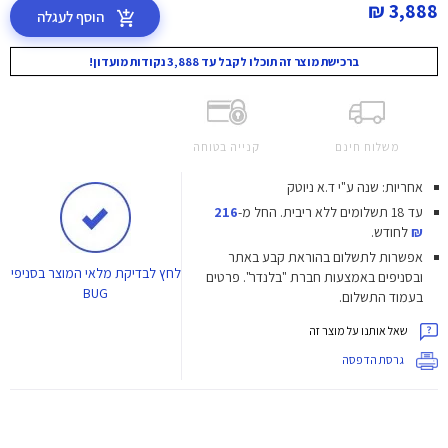
3,888 ₪
הוסף לעגלה
ברכישת מוצר זה תוכלו לקבל עד 3,888 נקודות מועדון!
משלוח חינם
קנייה בטוחה
אחריות: שנה ע"י ד.א ניוטק
עד 18 תשלומים ללא ריבית.
החל מ-
216
₪
לחודש.
אפשרות לתשלום בהוראת קבע באתר
לחץ
לבדיקת מלאי המוצר בסניפי
ובסניפים באמצעות חברת "בלנדר". פרטים
BUG
בעמוד התשלום.
שאל אותנו על מוצר זה
גרסת הדפסה