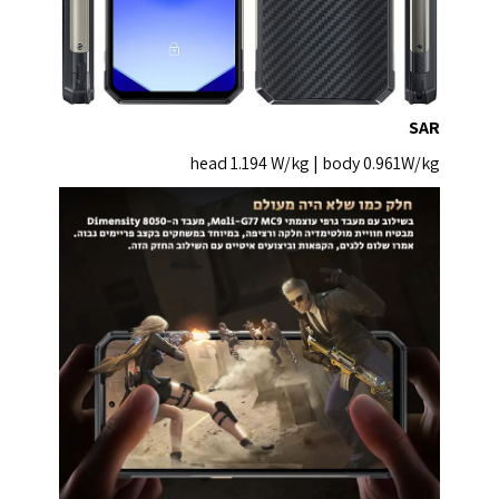
SAR
head 1.194 W/kg | body 0.961W/kg