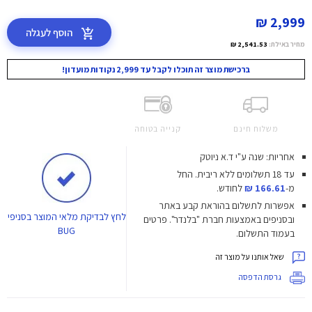
2,999 ₪
הוסף לעגלה
מחיר באילת:
2,541.53 ₪
ברכישת מוצר זה תוכלו לקבל עד 2,999 נקודות מועדון!
משלוח חינם
קנייה בטוחה
אחריות: שנה ע"י ד.א ניוטק
עד 18 תשלומים ללא ריבית.
החל
מ-
166.61 ₪
לחודש.
אפשרות לתשלום בהוראת קבע באתר
לחץ
לבדיקת מלאי המוצר בסניפי
ובסניפים באמצעות חברת "בלנדר". פרטים
BUG
בעמוד התשלום.
שאל אותנו על מוצר זה
גרסת הדפסה