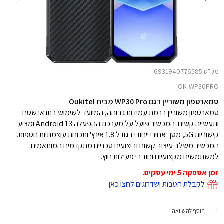
מק"ט 6931940776585
OK-WP30PRO
סמארטפון משוריין דגם WP30 Pro מבית Oukitel
סמארטפון משוריין ברמת עמידות גבוהה, המיועד לשימוש בתנאי שטח
ותעשייה קשים. המכשיר פועל על מערכת ההפעלה Android 13 ומציע
קישוריות 5G, מסך אחורי ייחודי בגודל 1.8 אינץ' ותכונות עוצמתיות נוספות.
המכשיר משלב עיצוב קשוח וביצועים טכניים מתקדמים המותאמים
למשתמשים מקצועיים וחובבי פעילות חוץ.
זמן אספקה 5 ימי עסקים.
לקבלת הטבות ושדרוגים לחצו כאן
הוסף להשוואה