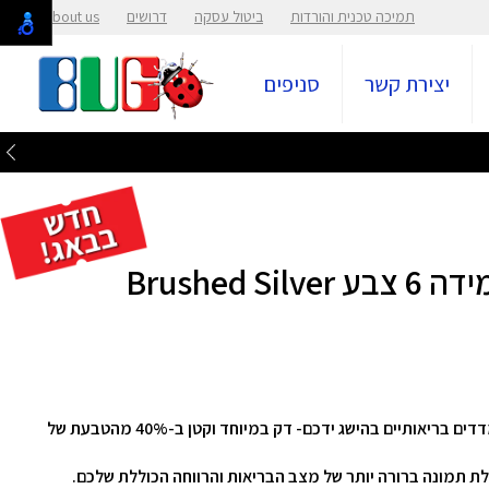
תמיכה טכנית והורדות
ביטול עסקה
דרושים
About us
יצירת קשר
סניפים
הטבעת החכמה הקטנה בעולם מציבה למעלה מ־50 מדדים בריאותיים בהישג ידכם- דק במיוחד וקטן ב-40% מהטבעת של