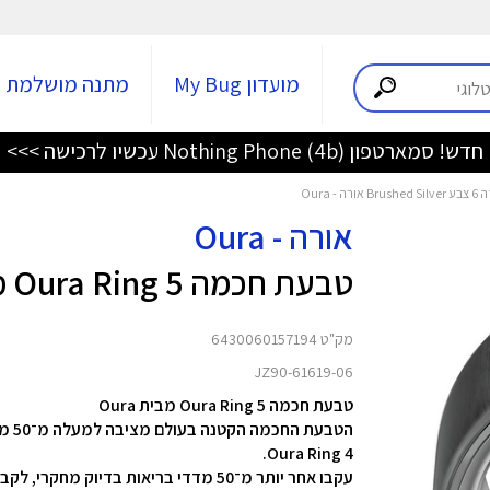
מועדון My Bug
מתנה מושלמת
מגוון מוצרי חשמל במחירים משתלמים >>
אורה - Oura
טבעת חכמה Oura Ring 5 מידה 6 צבע Brushed Silver
מק"ט 6430060157194
JZ90-61619-06
טבעת חכמה Oura Ring 5 מבית Oura
Oura Ring 4.
עקבו אחר יותר מ־50 מדדי בריאות בדיוק מחקרי, לקבלת תמונה ברורה יותר של מצב הבריאות והרווחה הכוללת שלכם.