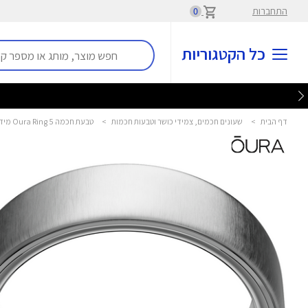
התחברות
0
כל הקטגוריות
דף הבית
>
שעונים חכמים, צמידי כושר וטבעות חכמות
>
טבעת חכמה Oura Ring 5 מידה 6 צבע Brushed Silver אורה - Oura