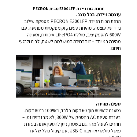
תחנת כוח ניידת E300LFP מבית PECRON
עוצמה ניידת. בכל מצב.
תחנת הכוח הניידת PECRON E300LFP מספקת שילוב
נדיר של עוצמה, מהירות טעינה, וקומפקטיות מפתיעה. עם
600W להספק יציב, סוללת LiFePO4 איכותית, וטעינה
מהירה במיוחד – זו הבחירה המושלמת לשטח, לבית ולרגעי
חירום.
טעינה מהירה
נטענת ל־80% תוך 60 דקות בלבד, ו־100% ב־80 דקות.
בעזרת טעינת AC בהספק של 300W, לא מבזבזים זמן –
חוזרים לפעול מהר. גם בשטח, ניתן להטעין אותה בעזרת
פאנל סולארי או חיבור USB-C, עם קיבול כולל של עד