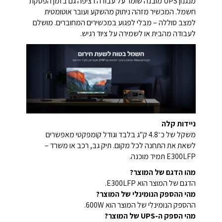
מנגנון UPS מובנה שומר על עבודה רציפה גם בזמן הפסקת
חשמל. המכשיר מזהה ניתוק מהשקע ועובר אוטומטית
למצב סוללה – מבלי לפגוע במכשירים המחוברים. מושלם
לעבודה מהבית או לשמירה על ציוד רגיש.
ניידות קלה
משקל של כ־4.8 ק"ג בלבד וגודל קומפקטי מאפשרים
לשאת את התחנה לכל מקום. תיק גב, רכב או משרד –
E300LFP תמיד מוכנה.
מהו הדגם של המוצר?
הדגם של המוצר הוא E300LFP.
מהי ההספק הנומינלי של המוצר?
ההספק הנומינלי של המוצר הוא 600W.
מהי הספק ה-UPS של המוצר?