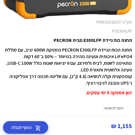
מק"ט 769632018257
PCE300LFP
תחנת כוח ניידת E300LFP מבית PECRON
ת
חנת הכוח הניידת PECRON E300LFP מספקת 600W יציב, עם סוללת
LiFePO4 איכותית וטעינה מהירה במיוחד – 80% ב־60 דקות.
מתאימה לשטח, לבית ולחירום, עם 9 יציאות שונות כולל USB-C 100W,
טעינה אלחוטית ותאורת LED.
קומפקטית וקלה לנשיאה (4.8 ק"ג), עם שליטה חכמה דרך אפליקציה
ו־UPS מובנה לגיבוי רציף.
זמן אספקה 5 ימי עסקים.
הוסף להשוואה
1,155 ₪
הוסף לעגלה