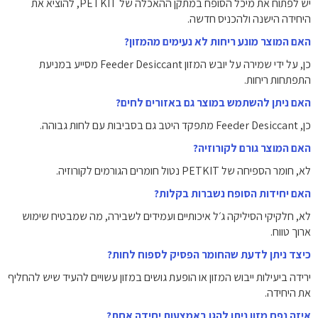
יש לפתוח את מיכל הסופח במתקן ההאכלה של PETKIT, להוציא את
היחידה הישנה ולהכניס חדשה.
האם המוצר מונע ריחות לא נעימים מהמזון?
כן, על ידי שמירה על יובש המזון Feeder Desiccant מסייע במניעת
התפתחות ריחות.
האם ניתן להשתמש במוצר גם באזורים לחים?
כן, Feeder Desiccant מתפקד היטב גם בסביבות עם לחות גבוהה.
האם המוצר גורם לקורוזיה?
לא, חומר הספיחה של PETKIT נטול חומרים הגורמים לקורוזיה.
האם יחידות הסופח נשברות בקלות?
לא, חלקיקי הסיליקה ג׳ל איכותיים ועמידים לשבירה, מה שמבטיח שימוש
ארוך טווח.
כיצד ניתן לדעת שהחומר הפסיק לספוח לחות?
ירידה ביעילות ייבוש המזון או הופעת גושים במזון עשויים להעיד שיש להחליף
את היחידה.
איזה נפח מזון ניתן להגן באמצעות יחידה אחת?