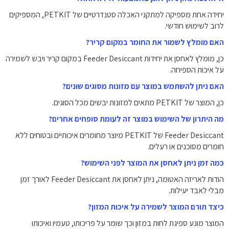
יחידה אחת מספיקה למתקני האכלה סטנדרטיים של PETKIT, המספיקים
לרוב לשימוש חודשי.
האם מומלץ לשמור את החומר במקום קריר?
כן, מומלץ לאחסן את יחידות Feeder Desiccant במקום קריר ויבש לשמירה
על איכות הספיחה.
האם ניתן להשתמש במוצר עם מזונות מסוגים שונים?
כן, המוצר של PETKIT מתאים למזונות יבשים מכל הסוגים.
מה היתרון של השימוש במוצר זה לעומת סופחים אחרים?
Feeder Desiccant של PETKIT מיוצר מחומרים איכותיים ובטוחים ללא
חומרים מסוכנים או רעלים.
כמה זמן ניתן לאחסן את המוצר לפני השימוש?
הודות לאריזה האטומה, ניתן לאחסן את Feeder Desiccant לאורך זמן
מבלי לאבד יעילות.
כיצד תורם המוצר לשמירה על איכות המזון?
המוצר מונע ספיגת לחות במזון וכך שומר על פריכותו, טעמיו ואיכותו