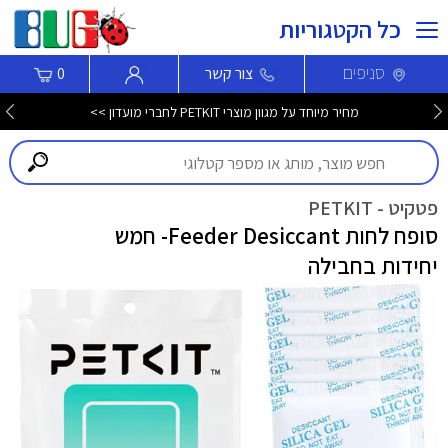
כל הקטגוריות
סניפים
צור קשר
0
מחיר מיוחד על מגוון מוצרי PETKIT לחברי מועדון >>
פטקיט - PETKIT
סופח לחות Feeder Desiccant- חמש
יחידות בחבילה