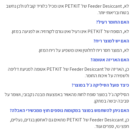
לא, Feeder Desiccant של PETKIT אינו מכיל כלוריד קובלט ולכן נחשב
בטוח ובריאותי יותר.
האם החומר רעיל?
לא, הסופח של PETKIT אינו רעיל ואינו גורם לקורוזיה או לפגיעה במזון.
האם יש למוצר ריח?
לא, המוצר חסר ריח לחלוטין ואינו משפיע על ריח המזון.
האם האריזה אטומה?
כן, האריזה של Feeder Desiccant של PETKIT אטומה למניעת דליפה
ולשמירה על איכות החומר.
כיצד פועל הסיליקה ג׳ל במוצר?
הסיליקה ג׳ל במוצר סופח לחות מהאוויר באמצעות מבנה נקבובי, ושומר על
סביבה יבשה במתקן.
האם ניתן להשתמש במוצר במקומות נוספים חוץ ממכשירי האכלה?
כן, Feeder Desiccant של PETKIT מתאים גם לאחסון בגדים, נעליים,
חפצי נוי, ספרים ועוד.