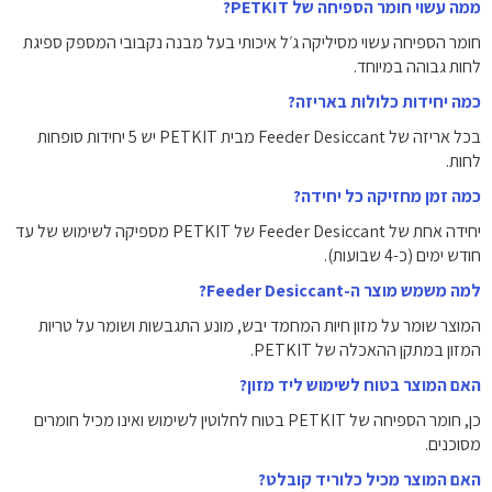
ממה עשוי חומר הספיחה של PETKIT?
חומר הספיחה עשוי מסיליקה ג׳ל איכותי בעל מבנה נקבובי המספק ספיגת
לחות גבוהה במיוחד.
כמה יחידות כלולות באריזה?
בכל אריזה של Feeder Desiccant מבית PETKIT יש 5 יחידות סופחות
לחות.
כמה זמן מחזיקה כל יחידה?
יחידה אחת של Feeder Desiccant של PETKIT מספיקה לשימוש של עד
חודש ימים (כ-4 שבועות).
למה משמש מוצר ה-Feeder Desiccant?
המוצר שומר על מזון חיות המחמד יבש, מונע התגבשות ושומר על טריות
המזון במתקן ההאכלה של PETKIT.
האם המוצר בטוח לשימוש ליד מזון?
כן, חומר הספיחה של PETKIT בטוח לחלוטין לשימוש ואינו מכיל חומרים
מסוכנים.
האם המוצר מכיל כלוריד קובלט?