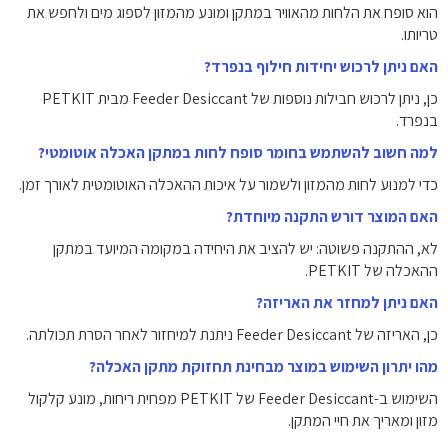
הוא סופח את הלחות מהאוויר במתקן ומונע מהמזון לספוג מים ולחפש את
טריותו.
האם ניתן לרכוש יחידות חילוף בנפרד?
כן, ניתן לרכוש חבילות נוספות של Feeder Desiccant מבית PETKIT
בנפרד.
למה חשוב להשתמש בחומר סופח לחות במתקן האכלה אוטומטי?
כדי למנוע לחות מהמזון ולשמור על איכות ההאכלה האוטומטית לאורך זמן.
האם המוצר דורש התקנה מיוחדת?
לא, ההתקנה פשוטה: יש להציב את היחידה במקומה המיועד במתקן
ההאכלה של PETKIT.
האם ניתן למחזר את האריזה?
כן, האריזה של Feeder Desiccant ניתנת למיחזור לאחר הסרת תכולתה.
מהו יתרון השימוש במוצר מבחינת תחזוקת מתקן האכלה?
השימוש ב-Feeder Desiccant של PETKIT מפחית ריחות, מונע קלקול
מזון ומאריך את חיי המתקן.