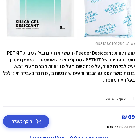
מק"ט 6931580101280
סופח לחות Feeder Desiccant- חמש יחידות בחבילה מבית
PETKIT
חומר הספיחה של PETKIT למתקני האכלה אוטומטיים מספק פתרון
יעיל לבקרת לחות, על מנת לשמור על מזון חיות המחמד טרי ויבש.
בזכות כושר הספיגה הגבוה והשימוש הבטוח בו, מדובר באביזר חיוני לכל
בעל חיית מחמד.
הוסף להשוואה
69 ₪
הוסף לעגלה
מחיר באילת:
58.47 ₪
ברכישת מוצר זה תוכלו לקבל עד 69 נקודות מועדון!