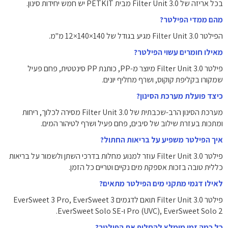
בכל אריזה של Filter Unit 3.0 מבית PETKIT יש חמש יחידות סינון.
מהם ממדי הפילטר?
הפילטר Filter Unit 3.0 מגיע בגודל של 140×140×12 מ"מ.
מאילו חומרים עשוי הפילטר?
פילטר Filter Unit 3.0 מיוצר מ-PP, כותנת PP סינטטית, פחם פעיל
שמקורו בקליפת קוקוס, ושרף מחליף יונים.
כיצד פועלת מערכת הסינון?
מערכת הסינון הרב-שכבתית של Filter Unit 3.0 מסירה לכלוך, ריחות
ומתכות בעזרת שילוב של סיבים, פחם פעיל ושרף לטיהור המים.
איך הפילטר משפיע על בריאות החתול?
פילטר Filter Unit 3.0 עוזר למנוע מחלות בדרכי השתן ולשמור על בריאות
כללית טובה בזכות אספקת מים נקיים וטריים כל הזמן.
לאילו דגמי מתקני מים הפילטר מתאים?
פילטר Filter Unit 3.0 תואם לדגמים EverSweet 3 Pro, EverSweet 3
Pro (UVC), EverSweet Solo 2 ו-EverSweet Solo SE.
כל כמה זמן מומלץ להחליף את הפילטר?