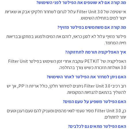
מה קורה אם לא שוטפים את הפילטר לפני השימוש?
אי שטיפה של Filter Unit 3.0 עלול לגרום לשחרור חלקיקי אבק או שאריות
ייצור למים בתחילת השימוש.
מה קורה אם משתמשים בפילטר מזויף?
פילטר מזויף עלול לא לסנן כראוי, לזהם את המים ולפגוע במתקן ובבריאות
חיית המחמד.
איך האפליקציה תורמת לתחזוקה?
האפליקציה של PETKIT עוקבת אחרי זמן השימוש בפילטר Filter Unit
3.0 ושולחת תזכורת כשיש צורך בהחלפה.
האם ניתן למחזר את הפילטר לאחר השימוש?
רוב רכיבי Filter Unit 3.0 ניתנים למיחזור חלקי, כולל אריזת ה־PP, אך יש
להשליך בהתאם להנחיות המקומיות.
האם הפילטר משפיע על טעם המים?
כן, Filter Unit 3.0 מסיר טעמי לוואי מהמים ומעניק להם טעם רענן וטעים
יותר לחתולים.
האם הפילטר מתאים גם לכלבים?