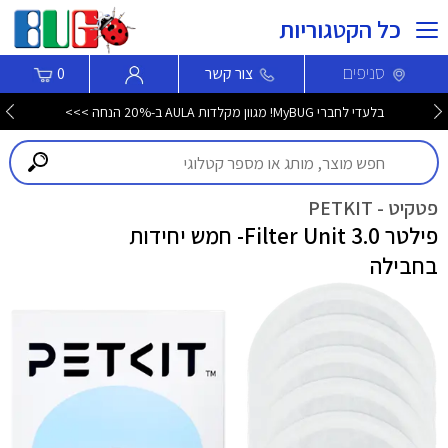
כל הקטגוריות
סניפים
צור קשר
0
בלעדי לחברי MyBUG! מגוון מקלדות AULA ב-20% הנחה >>>
פטקיט - PETKIT
פילטר Filter Unit 3.0- חמש יחידות
בחבילה