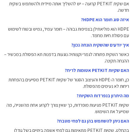
אם שקית PETKIT קרועה – יש להשליך אותה מיידית ולהשתמש בשקית
חדשה.
איזה סוג חומר הוא HDPE?
HDPE הוא פוליאתילן בצפיפות גבוהה – חומר עמיד, גמיש ובטוח לשימוש
עם פסולת חיות מחמד.
איך יודעים שהשקית הונחה נכון?
כאשר השקית פתוחה לגמרי וקצותיה נוגעות בדפנות תא הפסולת במכשיר –
ההנחה תקינה.
האם שקיות PETKIT אטומות לריח?
כן, חומר ה-HDPE והעיצוב הסגור של שקיות PETKIT מסייעים בהפחתת
ריחות לא נעימים מהפסולת.
מה היתרון בנפרדות השקיות?
שקיות PETKIT מגיעות מופרדות, כך שאין צורך לקרוע אחת מהשנייה, מה
שמייעל את השימוש.
האם ניתן להשתמש בהן גם לפחי מטבח?
בהחלט, שקיות PETKIT מתאימות גם לפחי אשפה ביתיים בשל גודלן