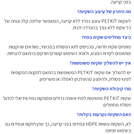
בפני קריעה.
מה היתרון של עיצוב השקיות?
לשקיות PETKIT עיצוב נפרד ללא קריעה, המאפשר שליפה קלה ונוחה של
כל שקית ללא צורך בהפרדה ידנית.
כיצד מחליפים שקית בפח?
פותחים שקית חדשה, מכניסים לתא הפסולת במכשיר, מוודאים שהקצוות
מותאמים לקירות המגש, ולאחר השימוש קושרים וזורקים בהתאם להנחיות.
איך יש להשליך שקיות משומשות?
יש להשליך את שקיות PETKIT המשומשות בהתאם לתקנות המקומיות
לפינוי פסולת, ולהימנע מהשלכתן לאסלה או משריפתן.
מהי קיבולת השקיות?
שקיות PETKIT מתאימות לפחי אשפה גדולים ומספקות נפח אידיאלי לניהול
פסולת מחתולים.
האם השקיות נקרעות בקלות?
לא, השקיות עשויות HDPE עמידות בפני קריעה, כך שהן חזקות ועמידות גם
בשימוש יומיומי.