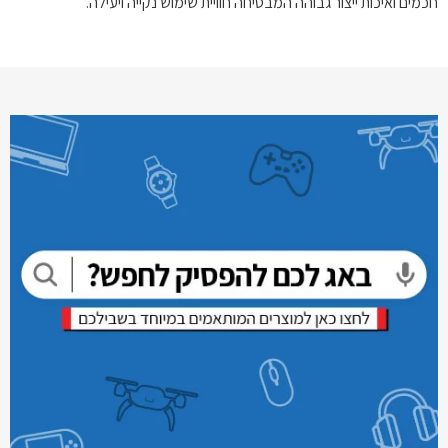
חכמים ואיכות ייצור גבוהה המבטיחה חוויית שימוש נקייה ויעילה.