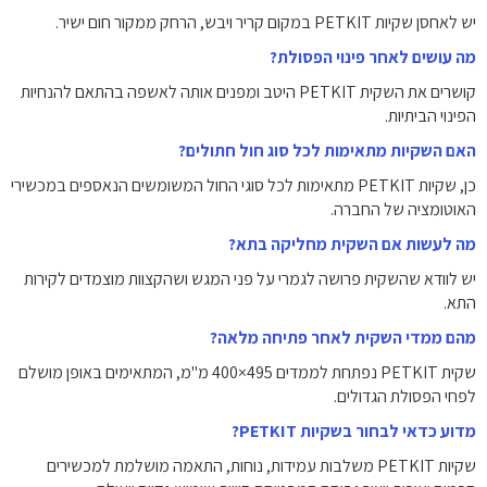
יש לאחסן שקיות PETKIT במקום קריר ויבש, הרחק ממקור חום ישיר.
מה עושים לאחר פינוי הפסולת?
קושרים את השקית PETKIT היטב ומפנים אותה לאשפה בהתאם להנחיות
הפינוי הביתיות.
האם השקיות מתאימות לכל סוג חול חתולים?
כן, שקיות PETKIT מתאימות לכל סוגי החול המשומשים הנאספים במכשירי
האוטומציה של החברה.
מה לעשות אם השקית מחליקה בתא?
יש לוודא שהשקית פרושה לגמרי על פני המגש ושהקצוות מוצמדים לקירות
התא.
מהם ממדי השקית לאחר פתיחה מלאה?
שקית PETKIT נפתחת לממדים ‎400×495 מ"מ‎, המתאימים באופן מושלם
לפחי הפסולת הגדולים.
מדוע כדאי לבחור בשקיות PETKIT?
שקיות PETKIT משלבות עמידות, נוחות, התאמה מושלמת למכשירים