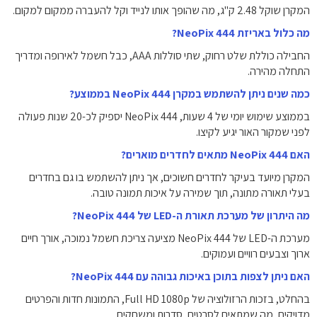
המקרן שוקל ‎2.48‎ ק"ג, מה שהופך אותו לנייד וקל להעברה ממקום למקום.
מה כלול באריזת NeoPix 444?
החבילה כוללת שלט רחוק, שתי סוללות AAA, כבל חשמל לאירופה ומדריך
התחלה מהירה.
כמה שנים ניתן להשתמש במקרן NeoPix 444 בממוצע?
בממוצע שימוש יומי של 4 שעות, NeoPix 444 יספיק לכ-20 שנות פעולה
לפני שמקור האור יגיע לקיצו.
האם NeoPix 444 מתאים לחדרים מוארים?
המקרן מיועד בעיקר לחדרים חשוכים, אך ניתן להשתמש בו גם בחדרים
בעלי תאורה מתונה, תוך שמירה על איכות תמונה טובה.
מה היתרון של מערכת תאורת ה-LED של NeoPix 444?
מערכת ה-LED של NeoPix 444 מציעה צריכת חשמל נמוכה, אורך חיים
ארוך וצבעים רוויים ועמוקים.
האם ניתן לצפות בתוכן באיכות גבוהה עם NeoPix 444?
בהחלט, בזכות הרזולוציה של ‎Full HD 1080p‎, התמונות חדות והפרטים
מדויקים, מה שמתאים לסרטים, סדרות ומשחקים.