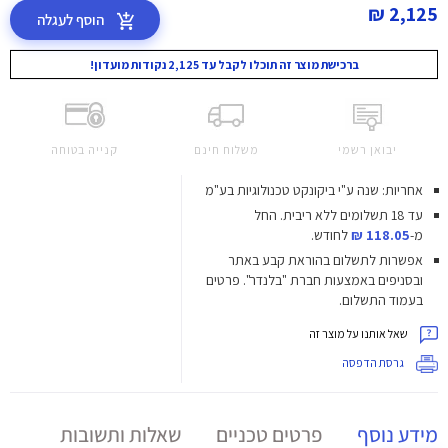
2,125 ₪
הוסף לעגלה
ברכישת מוצר זה תוכלו לקבל עד 2,125 נקודות מועדון!
יבואן רשמי
משלוח חינם
קנייה בטוחה
אחריות: שנה ע"י ביקונקט טכנולוגיות בע"מ
עד 18 תשלומים ללא ריבית.
החל
מ-
118.05 ₪
לחודש.
אפשרות לתשלום בהוראת קבע באתר
ובסניפים באמצעות חברת "בלנדר". פרטים
בעמוד התשלום.
שאל אותנו על מוצר זה
גרסת הדפסה
מידע נוסף
פרטים טכניים
שאלות ותשובות