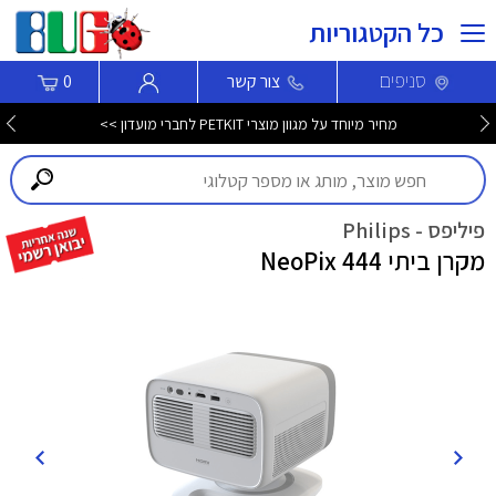
כל הקטגוריות
סניפים
צור קשר
0
מחיר מיוחד על מגוון מוצרי PETKIT לחברי מועדון >>
פיליפס - Philips
מקרן ביתי NeoPix 444