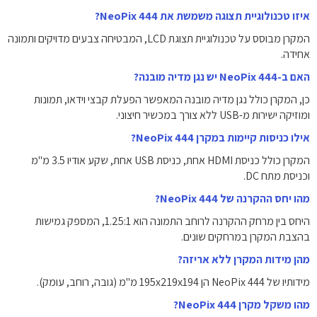
איזו טכנולוגיית תצוגה משמשת את NeoPix 444?
המקרן מבוסס על טכנולוגיית תצוגת LCD, המבטיחה צבעים מדויקים ותמונה
אחידה.
האם ב-NeoPix 444 יש נגן מדיה מובנה?
כן, המקרן כולל נגן מדיה מובנה המאפשר הפעלת קבצי וידאו, תמונות
ומוזיקה ישירות מ-USB ללא צורך במכשיר חיצוני.
אילו כניסות קיימות במקרן NeoPix 444?
המקרן כולל כניסת HDMI אחת, כניסת USB אחת, שקע אודיו ‎3.5‎ מ"מ
וכניסת מתח DC.
מהו יחס ההקרנה של NeoPix 444?
היחס בין מרחק ההקרנה לרוחב התמונה הוא ‎1.25:1‎, המספק גמישות
בהצבת המקרן במרחקים שונים.
מהן מידות המקרן ללא אריזה?
מידותיו של NeoPix 444 הן ‎195x219x194‎ מ"מ (גובה, רוחב, עומק).
מהו משקל מקרן NeoPix 444?