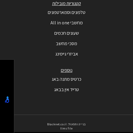
קטגוריות מובילות
טלפונים וסמארטפונים
מחשבי All in one
שעונים חכמים
מסכי מחשב
אביזרי גיימינג
נוספים
כרטיס מתנה באג
טרייד אין בבאג
בנייה ותפעול: Blacknet.co.il
llms file