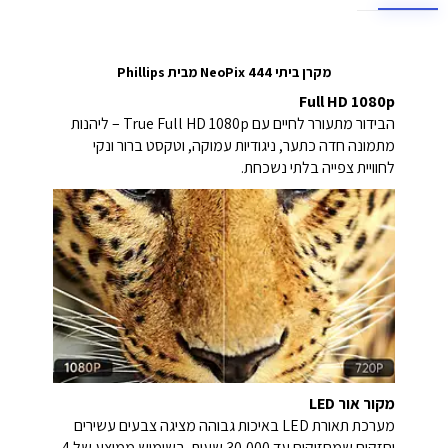
מקרן ביתי NeoPix 444 מבית Phillips
Full HD 1080p
הבידור מתעורר לחיים עם True Full HD 1080p – ליהנות
מתמונה חדה כתער, ניגודיות עמוקה, וטקסט ברור ונקי
לחוויית צפייה בלתי נשכחת.
מקור אור LED
מערכת תאורת LED באיכות גבוהה מציגה צבעים עשירים
וחזקים שמחזיקים עד 30,000 שעות. בשימוש ממוצע של 4