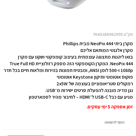
מק"ט 7640186962995
מקרן ביתי NeoPix 444 מבית Phillips
מקרן אלגנטי המותאם אליכם
בואו ליהנות מתצוגה עוצמתית בעיצוב קומפקטי ושקט עם מקרן
NeoPix 444. המקרן הקומפקטי הזה מספק רזולוציית True Full HD
1080p ו-500 לומן ANSI, ומבטיח תמונות בהירות ומלאות חיים בכל חדר
פוקוס אוטומטי ותיקון Keystone אוטומטי
רמקולים סטריאופוניים בעוצמה של 2x5W
נגן מדיה מובנה להפעלת סרטים ישירות מ־USB.
מגיע עם כבל USB-C ל־HDMI – לחיבור מהיר לסמארטפון
זמן אספקה 5 ימי עסקים.
הוסף להשוואה