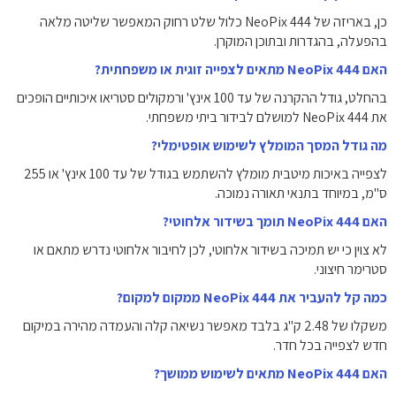
כן, באריזה של NeoPix 444 כלול שלט רחוק המאפשר שליטה מלאה
בהפעלה, בהגדרות ובתוכן המוקרן.
האם NeoPix 444 מתאים לצפייה זוגית או משפחתית?
בהחלט, גודל ההקרנה של עד 100 אינץ' ורמקולים סטריאו איכותיים הופכים
את NeoPix 444 למושלם לבידור ביתי משפחתי.
מה גודל המסך המומלץ לשימוש אופטימלי?
לצפייה באיכות מיטבית מומלץ להשתמש בגודל של עד 100 אינץ' או 255
ס"מ, במיוחד בתנאי תאורה נמוכה.
האם NeoPix 444 תומך בשידור אלחוטי?
לא צוין כי יש תמיכה בשידור אלחוטי, לכן לחיבור אלחוטי נדרש מתאם או
סטרימר חיצוני.
כמה קל להעביר את NeoPix 444 ממקום למקום?
משקלו של 2.48 ק"ג בלבד מאפשר נשיאה קלה והעמדה מהירה במיקום
חדש לצפייה בכל חדר.
האם NeoPix 444 מתאים לשימוש ממושך?