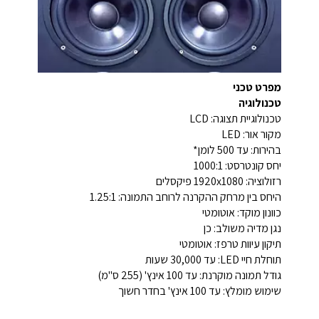
מפרט טכני
טכנולוגיה
טכנולוגיית תצוגה: LCD
מקור אור: LED
בהירות: עד 500 לומן*
יחס קונטרסט: ‎1000:1‎
רזולוציה: ‎1920x1080‎ פיקסלים
היחס בין מרחק ההקרנה לרוחב התמונה: ‎1.25:1‎
כוונון מוקד: אוטומטי
נגן מדיה משולב: כן
תיקון עיוות טרפז: אוטומטי
תוחלת חיי LED: עד ‎30,000‎ שעות
גודל תמונה מוקרנת: עד ‎100‎ אינץ' ‎(255 ס"מ)‎
שימוש מומלץ: עד ‎100‎ אינץ' בחדר חשוך