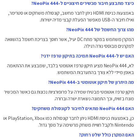
כיצד מתבצע חיבור מכשירים חיצוניים ל-NeoPix 444?
באמצעות כניסת HDMI ניתן לחבר מחשב, קונסולת משחקים או סטרימר,
ואילו חיבור ה-USB מאפשר הפעלת קבצי מדיה ישירות.
מהו צרוך החשמל של NeoPix 444?
המקרן משתמש במקור מתח DC יעיל, אשר חוסך בצריכת חשמל בהשוואה
למקרנים מבוססי נורה רגילה.
האם יש ל-NeoPix 444 תמיכה בתיקון טרפז ידני?
לא, NeoPix 444 מציע תיקון טרפז אוטומטי בלבד, שמבצע את ההתאמה
באופן מיידי ללא צורך בהתערבות המשתמש.
מה היתרון של תיקון אוטומטי ב-NeoPix 444?
תיקון טרפז אוטומטי מבטיח שמירה על פרופורציות נכונות גם כאשר המכשיר
מונח בזווית, וכך התמונה נשארת ישרה וברורה.
האם NeoPix 444 מתאים לחיבור לקונסולת משחקים?
כן, באמצעות כניסת HDMI ניתן לחבר קונסולות כמו PlayStation, Xbox או
Nintendo ולקבל חוויית משחק מרשימה על מסך גדול.
האם המקרן כולל שלט רחוק?