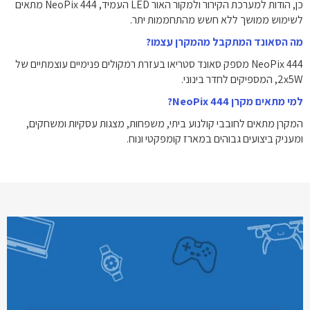
כן, הודות למערכת הקירור ולמקור האור LED העמיד, NeoPix 444 מתאים
לשימוש ממושך ללא חשש מהתחממות יתר.
מה הסאונד המתקבל מהמקרן עצמו?
NeoPix 444 מספק סאונד סטריאו בעזרת רמקולים פנימיים עוצמתיים של
‎2x5W‎, המספיקים לחדר בינוני.
למי מתאים מקרן NeoPix 444?
המקרן מתאים לחובבי קולנוע ביתי, משפחות, מצגות עסקיות ומשחקים,
ומעניק ביצועים גבוהים במארז קומפקטי ונוח.