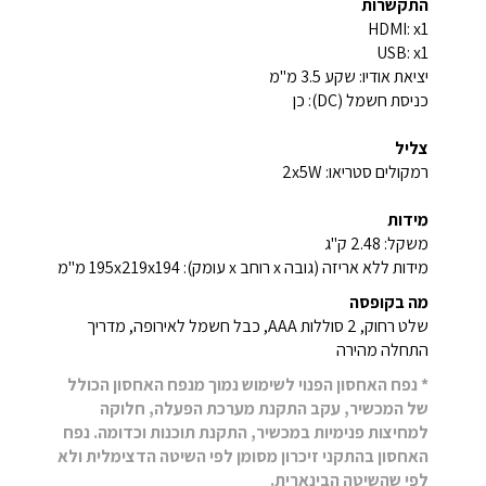
התקשרות
HDMI: ‎x1‎
USB: ‎x1‎
יציאת אודיו: שקע ‎3.5‎ מ"מ
כניסת חשמל (DC): כן
צליל
רמקולים סטריאו: ‎2x5W‎
מידות
משקל: ‎2.48‎ ק"ג
מידות ללא אריזה (גובה x רוחב x עומק): ‎195x219x194‎ מ"מ
מה בקופסה
שלט רחוק, 2 סוללות AAA, כבל חשמל לאירופה, מדריך
התחלה מהירה
* נפח האחסון הפנוי לשימוש נמוך מנפח האחסון הכולל
של המכשיר, עקב התקנת מערכת הפעלה, חלוקה
למחיצות פנימיות במכשיר, התקנת תוכנות וכדומה. נפח
האחסון בהתקני זיכרון מסומן לפי השיטה הדצימלית ולא
לפי שהשיטה הבינארית.