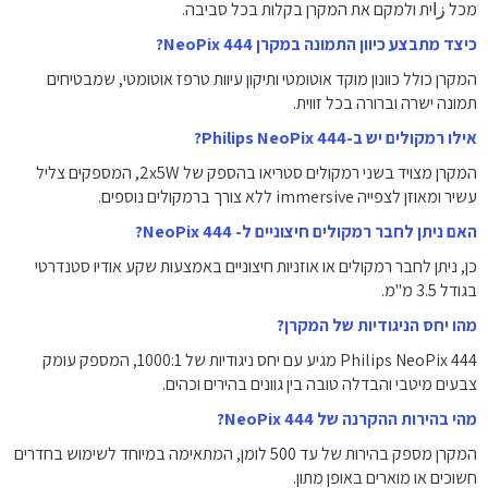
מכל زاית ולמקם את המקרן בקלות בכל סביבה.
כיצד מתבצע כיוון התמונה במקרן NeoPix 444?
המקרן כולל כוונון מוקד אוטומטי ותיקון עיוות טרפז אוטומטי, שמבטיחים
תמונה ישרה וברורה בכל זווית.
אילו רמקולים יש ב-Philips NeoPix 444?
המקרן מצויד בשני רמקולים סטריאו בהספק של ‎2x5W‎, המספקים צליל
עשיר ומאוזן לצפייה immersive ללא צורך ברמקולים נוספים.
האם ניתן לחבר רמקולים חיצוניים ל- NeoPix 444?
כן, ניתן לחבר רמקולים או אוזניות חיצוניים באמצעות שקע אודיו סטנדרטי
בגודל ‎3.5‎ מ"מ.
מהו יחס הניגודיות של המקרן?
Philips NeoPix 444 מגיע עם יחס ניגודיות של ‎1000:1‎, המספק עומק
צבעים מיטבי והבדלה טובה בין גוונים בהירים וכהים.
מהי בהירות ההקרנה של NeoPix 444?
המקרן מספק בהירות של עד ‎500‎ לומן, המתאימה במיוחד לשימוש בחדרים
חשוכים או מוארים באופן מתון.