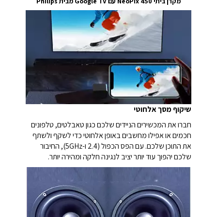
מקרן ביתי NeoPix 450 עם Google TV מבית Philips
שיקוף מסך אלחוטי
חברו את המכשירים הניידים שלכם כגון טאבלטים, טלפונים
חכמים או אפילו מחשבים באופן אלחוטי כדי לשקף ולשתף
את התוכן שלכם. עם הפס הכפול (2.4 ו-5GHz), החיבור
שלכם יהפוך עוד יותר יציב לנגינה חלקה ומהירה יותר.