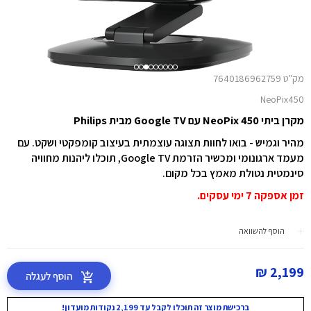
מק"ט 7640186962759
NeoPix450
מקרן ביתי NeoPix 450 עם Google TV מבית Philips
מהיר וגמיש - בואו לחוות תצוגה עוצמתית בעיצוב קומפקטי ושקט. עם
מעמד ארגונומי ומכשיר הזרמת Google TV, תוכלו ליהנות מחוויה
סינמטית נטולת מאמץ בכל מקום.
זמן אספקה 7 ימי עסקים.
הוסף להשוואה
2,199 ₪
הוסף לעגלה
ברכישת מוצר זה תוכלו לקבל עד 2,199 נקודות מועדון!