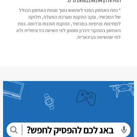
המידות הן 195x219x194 מ"מ.
* נפח האחסון הפנוי לשימוש נמוך מנפח האחסון הכולל
של המכשיר, עקב התקנת מערכת הפעלה, חלוקה
למחיצות פנימיות במכשיר, התקנת תוכנות וכדומה. נפח
האחסון בהתקני זיכרון מסומן לפי השיטה הדצימלית ולא
לפי שהשיטה הבינארית.