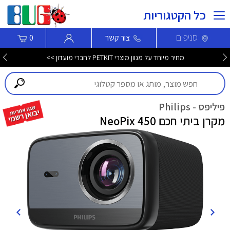
כל הקטגוריות
סניפים
צור קשר
0
מחיר מיוחד על מגוון מוצרי PETKIT לחברי מועדון >>
פיליפס - Philips
מקרן ביתי חכם NeoPix 450