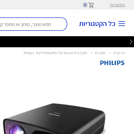
התחברות
0
כל הקטגוריות
דף הבית
>
מקרנים
>
מקרן ביתי NeoPix 730 Smart פיליפס - Philips