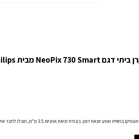
 דגם NeoPix 730 Smart מבית Philips
בזכות מערכת השמע 2.1 (שני רמקולים וסאבוופר), תעמיקו בחו