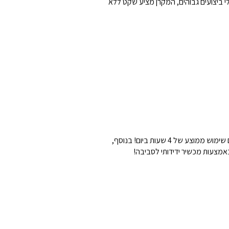
 ביצועים גבוהים, המקרן מציע שקט ללא
מקור אור LED העוצמתי מציג צבעים עשירים ובהירים ויחזיק עד 30,000 שעות. לא תצטרכו להחליפו מאחר והוא יחזיק כ-20 שנים עם שימוש ממוצע של 4 שעות ביום! בנוסף,
אמצעות מכשיר ידידותי לסביבה!