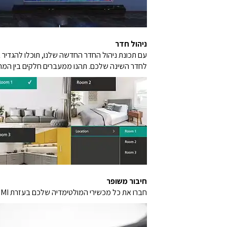
ניהול חדר
לחדר השינה שלכם. תהנו ממעברים חלקים בין המרח
חיבור משופר
חברו את כל מכשירי המולטימדיה שלכם בעזרת HDMI כפול ו-USB-C (טלפון חכם, טאבלט, מחשב נייד, קונסולת משחקים, ועוד).