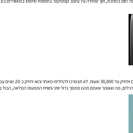
ל חום במתכת, תוך שמירה על עיצוב קומפקטי. בתוספת שימוש במאווררים בעלי
גילים, מה שאומר שאתם תהנו ממסך גדול יותר וחוויית התמעות המלאה, הכול ב