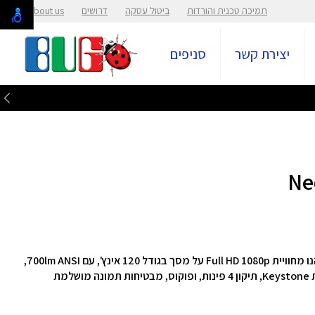
תמיכה טכנית והורדות
ביטול עסקה
דרושים
About us
יצירת קשר
סניפים
מקרן ביתי דגם NeoPix7 30 Smart מבית Philips. תהנו מחוויית Full HD 1080p על מסך בגודל 120 אינץ', עם 700lm ANSI,
חיבור קל בעזרת 2xHDMI, USB-A ו-USB-C. טכנולוגיית Keystone, תיקון 4 פינות, ופוקוס, מבטיחות תמונה מושלמת