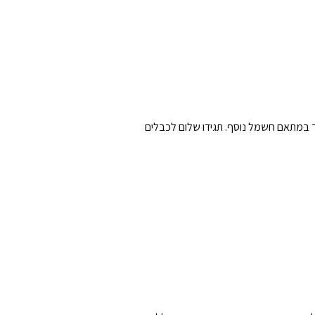
כם להפעיל מכשירים חיצוניים כמו Amazon Fire Stick, Chromecast או Roku מבלי לצורך במתאם חשמל נוסף. תגידו שלום לכבלים