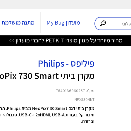
מועדון My Bug
מתנה מושלמת
מחיר מיוחד על מגוון מוצרי PETKIT לחברי מועדון >>
פיליפס - Philips
מקרן ביתי NeoPix 730 Smart
מק"ט 7640186960267
NPX530/INT
וברורה.