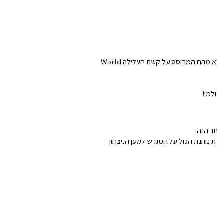
המשיכו בדיוק מהמקום שבו המשחק הראשון הסתיים ועקבו אחר סובאסה כשהוא מתמודד מול יריבים חדשים ועוצמתיים, בסיפור מלא מתח המבוסס על קשת העלילה World
 נותנת הכול על המגרש למען הניצחון