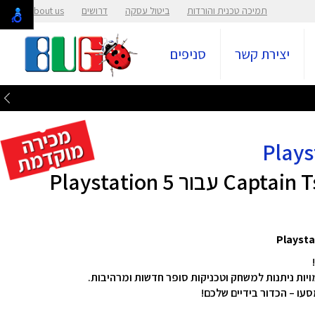
תמיכה טכנית והורדות
ביטול עסקה
דרושים
About us
יצירת קשר
סניפים
ר Playstation 5
עו – הכדור בידיים שלכם!