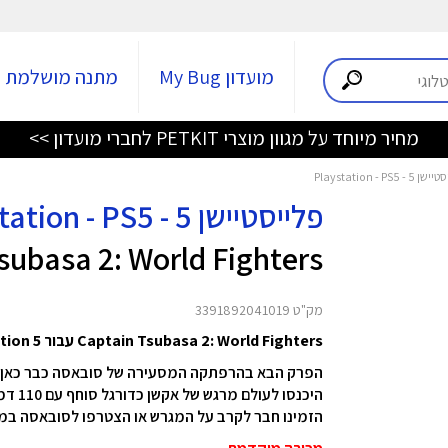
מועדון My Bug
מתנה מושלמת
מחיר מיוחד על מגוון מוצרי PETKIT לחברי מועדון >>
פלייסטיישן 5 - Playstation - PS5
Captain Tsubasa 2: World Fighters עבו
מק"ט 3391892041019
Captain Tsubasa 2: World Fighters עבור Playstation 5
הפרק הבא בהרפתקה המסעירה של סובאסה כבר כאן!
היכנסו לעולם מרגש של אקשן כדורגל סוחף עם 110 דמויות ניתנות למשחק וטכניקות סופר חדשות ומרהיבות.
הזמינו חבר לקרב על המגרש או הצטרפו לסובאסה במס