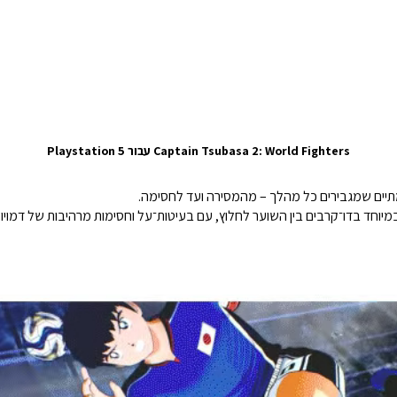
Captain Tsubasa 2: World Fighters עבור Playstation 5
ים שמגבירים כל מהלך – מהמסירה ועד לחסימה.
וחד בדו־קרבים בין השוער לחלוץ, עם בעיטות־על וחסימות מרהיבות של דמויו