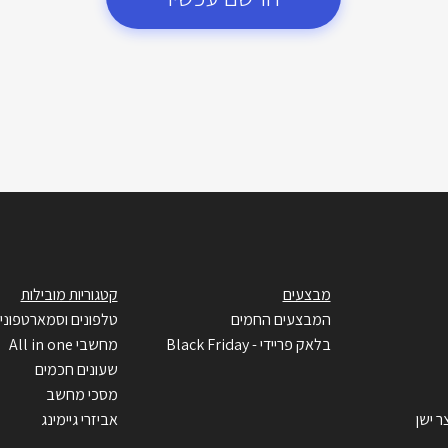
מבצעים
קטגוריות מובילות
המבצעים החמים
טלפונים וסמארטפוני
בלאק פריידי - Black Friday
מחשבי All in one
שעונים חכמים
מסכי מחשב
ר ישן
אביזרי גיימינג