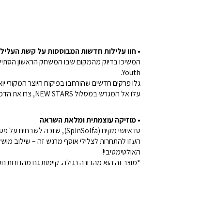
• חוו עלילות חדשות המבוססות על קשת העלילה World Youth בהשגחת יואיצ’י טקה
Youth.
גלו פרקים חדשים שהורחבו בפיקוח היוצר המקורי יו
עלו אל המגרש במסלול NEW STARS, צרו את הדמות האישית שלכם, הצטרפו לנבחרת יפן – ולחמו לצד סובאסה בדרכו לניצחון העולמי!
• מוזיקה עוצמתית ומלאת השראה
טדאיושי מקינו (SpinSolfa), שזכה לשבחים על פס־הקול המעורר רגש מהכותר הקודם, מביא למעלה מ־100 רצועות אנרגטיות בכותר הזה.
העזו להתחרות לצלילי אוסף מרגש זה – שילוב מוש
האולטימטיבי!
*מוצר זה הוא מהדורה רגילה. קיימות גם מהדורות נו