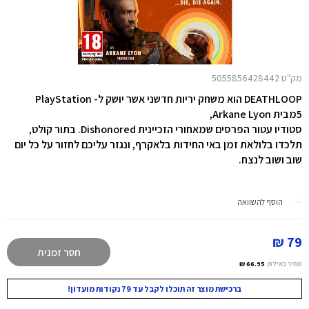
מק"ט 5055856428442
DEATHLOOP
הוא משחק יריות חדשני אשר יושק ל-
PlayStation
5מבית Arkane Lyon
,
סטודיו עטור
הפרסים שמאחורי הזכיינית
Dishonored
. בתור קולט,
תלכדו בלולאת זמן באי החידות בלאקרף, ונגזר עליכם לחזור על כל יום
שוב ושוב לנצח.
הוסף להשוואה
79 ₪
חסר זמנית
מחיר באילת:
66.95 ₪
ברכישת מוצר זה תוכלו לקבל עד 79 נקודות מועדון!