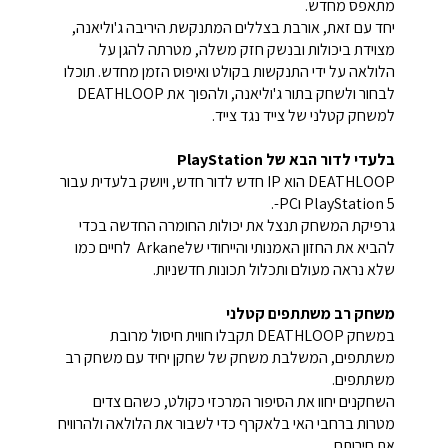
מתאפס מחדש.
יחד עם זאת, אורבת בצללים המתנקשת היריבה ג'וליאנה,
מצוידת ביכולות ובנשק חזק משלה, מטרתה להגן על
הלולאה על ידי התנקשות בקולט ואיפוס הזמן מחדש. תוכלו
לבחור ולשחק בתור ג'וליאנה, ולהפוך את DEATHLOOP
למשחק קטלני של צייד נגד צייד.
בלעדי לדור הבא של
PlayStation
DEATHLOOP הוא IP חדש לדור חדש, ויושק בלעדית עבור
PlayStation 5 וPC-.
גרפיקת המשחק תנצל את יכולות החומרה החדשה בכדי
להביא את החזון האמנותי והייחודי שלArkane לחיים כמו
שלא נראה מעולם ותכלול תכונות חדשניות.
משחק רב משתתפים קטלני
במשחק DEATHLOOP תקבלו חווית חיסול מרובת
משתתפים, המשלבת משחק של שחקן יחיד עם משחק רב
משתתפים.
השחקנים יחוו את הסיפור המרכזי כקולט, כשהם צדים
מטרות ברחבי האי בלאקרף כדי לשבור את הלולאה ולהרוויח
את חירותם.