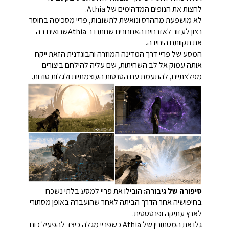
לחצות את הנופים המדהימים של Athia.
לא מושפעת מההרס ונואשת לתשובות, פריי מסכימה בחוסר
רצון לעזור לאזרחים האחרונים שנותרו ב Athiaשרואים בה
את תקוותם היחידה.
המסע של פריי דרך המדינה המוזרה והבוגדנית הזאת ייקח
אותה עמוק אל לב השחיתות, שם עליה להילחם ביצורים
מפלצתיים, להתעמת עם הטנטות העוצמתיות ולגלות סודות.
סיפורה של גיבורה:
הובילו את פריי למסע בלתי נשכח
בחיפושיה אחר הדרך הביתה לאחר שהועברה באופן מסתורי
לארץ עתיקה ופנטסטית.
גלו את המסתורין של Athia
כשפריי מגלה כיצד להפעיל כוח