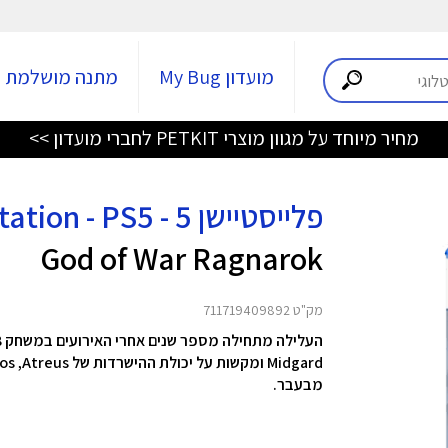
מועדון My Bug
מתנה מושלמת
מחיר מיוחד על מגוון מוצרי PETKIT לחברי מועדון >>
פלייסטיישן 5 - Playstation - PS5
God of War Ragnarok
מק"ט 711719409892
Midgard ומקשות על יכולת ההישרדות של Kratos ,Atreus ו-Mimir בטבע הנורדי הקפוא אפילו יותר
מבעבר.