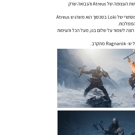
בעוד שבמשחק האחרון נבנה אמון רב והבנה בין האב ובנו, עדין יש מידה רבה של מורכבות בקשר ביניהם – במיוחד לאחר גילוי המורשת העצומה של Atreus והנבואה שרק
Atreus הסקרן, כמו רוב הצעירים, רוצה להבין מי הוא יותר מכל דבר אחר. במקרה הזה הוא רוצה להבין מי הוא יכול להיות. התפקיד המסתורי של Loki בסכסוך הוא משהו ש Atreus
הממלכות.
ימות שלו עם האלים. הוא רוצה לשמור על שלום בנו, מעל הכל והעימות