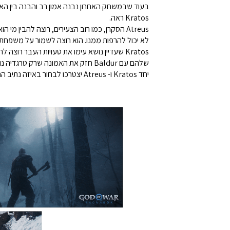
Kratos ראה.
לא יכול להרפות ממנו. הוא רוצה לשמור על משפחת
שלהם עם Baldur חזק את האמונה שרק טרגדיה נוספת תגיע מההסתבכות עם Aesir.
יחד Kratos ו- Atreus יצטרכו לבחור באיזה נתיב הם ילכו. הבחירה שלהם תקבע את גורלם של כל אלה שחיים בתשע הממלכות ככל ש- Ragnarök מתקרב.