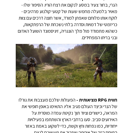
הנרי, בחור צעיר במסע לנקום את רצח הוריו. הסיפור שלו -
מאויר בלמעלה מחמש שעות של קטעי קולנוע מרהיבים -
לוקח אותו מלוחם שאפתן למורד, אשר חוצה דרכים עם צוות
כריזמטי של דמויות וסדרה בלתי נשכחת של הרפתקאות,
כשהוא מתמודד מול מלך הונגריה, זיגיסמונד השועל האדום
ובני בריתו המפחידים.
חווית RPG מציאותית -
הפעולות שלכם מעצבות את גורלו
של הנרי וכיצד העולם מגיב אליו. התאימו באופן חופשי את
המראה, כישורים וציוד תוך נקיטת עמדה מוסרית על
האירועים סביב. סעו ברחבי הארץ והשתתפו בפעילויות
ייחודיות, כמו נפחות וחץ וקשת, כדי לשקוע באמת באזור
התוסס הזה של אירופה שיזכור את מעשיכם לנצח.