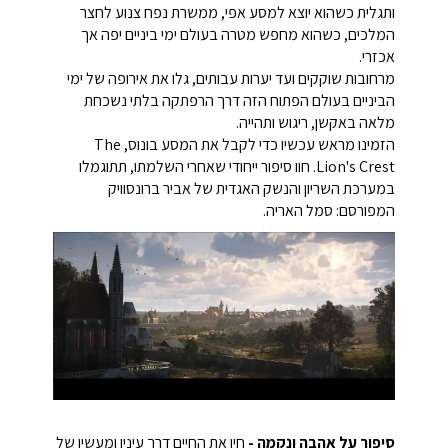
ותגלית כשהוא יוצא למסע אפי, ממשרת נפח צנוע לחצר
המלכים, כשהוא מחפש מטרה בעולם ימי ביניים יפה אך
אכזרי.
מרחובות שוקקים ועד יערות עבותים, גלו את אירופה של ימי
הביניים בעולם הפתוח הזה דרך הרפתקה בלתי נשכחת
מלאה באקשן, ריגוש ותהייה.
הזמינו מראש עכשיו כדי לקבל את המסע בונוס, The
Lion's Crest. חוו סיפור ייחודי שאחרי השלמתו, תתוגמלו
במערכת השריון והנשק האגדית של אביר ברונסוויק
המפורסם: סמל האריה.
סיפור על אהבה ונקמה -
חיו את החיים דרך עיניו ומעשיו של