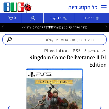
כל הקטגוריות
סניפים
צור קשר
0
מחיר מיוחד על מגוון מוצרי PETKIT לחברי מועדון >>
פלייסטיישן 5 - Playstation - PS5
Kingdom Come Deliverance II D1
Edition