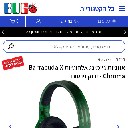
כל הקטגוריות
סניפים
צור קשר
0
מחיר מיוחד על מגוון מוצרי PETKIT לחברי מועדון >>
רייזר - Razer
אוזניות גיימינג אלחוטיות Barracuda X
Chroma - ירוק פנטום