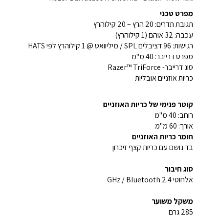
מפרט טכני
תגובת תדרים: 20 הרץ – 20 קילוהרץ
עכבה: 32 אוהם (1 קילוהרץ)
רגישות: 96 דציבלים SPL / מיליוואט @ 1 קילוהרץ לפי HATS
מפרט דרייבר: 40 מ"מ
סוג דרייבר- Razer™ TriForce
כריות אוזניים אובליות
קוטר פנימי של כריות האוזניים
רוחב: 40 מ"מ
אורך: 60 מ"מ
חומר כריות האוזניים
בד נושם עם כריות קצף זיכרון
סוג חיבור
אלחוטי 2.4 GHz / Bluetooth
משקל משוער
285 גרם