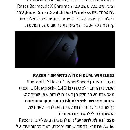
האמיתיים בכל מקום עם ה-Razer Barracuda X Chroma.
עם טכנולוגיית Razer SmartSwitch Dual Wireless, עברו
בקלות בין גיימינג לשימוש נייד עם אוזניות גיימינג אלחוטיות
קלות משקל ו-RGB שמציעות את הטוב משני העולמות.
RAZER™ SMARTSWITCH DUAL WIRELESS
מעבר מהיר בין Razer™ HyperSpeed ל-Bluetooth
היכולת להתחבר למכשירי 2.4GHz ו-Bluetooth בו זמנית
מאפשרת מעבר חלק בין השניים לנוחות שאין שנייה לה.
שיחות ממכשיר Bluetooth מחובר יגיעו אוטומטית
כך שתוכלו לענות בנוחות לשיחה ואז לחזור לאודיו של
המשחק מבלי להסיר את האוזניות.
מצב "נא לא להפריע"
ניתן להפעלה באפליקציית Razer
Audio אם תרצו לחסום שיחות נכנסות, בעוד כפתור ייעודי על