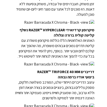
זמן משחק. תעברו ימים של עבודה, משחק ונסיעות ללא
דאגות. היו מוכנים לכל אתגר עם מוצר חיוני ליום-יום שתמיד
מוכן לפעולה.
מיקרופון קרדיואידי RAZER™ HYPERCLEAR נשלף
קליטה קולית ברורה וצלולה
האוזניות האלחוטיות הללו כוללות מיקרופון משודרג עם
קליטת תדרים נמוכים וגבוהים משופרת, מה שהופך את
קולכם לחם וטבעי יותר. בנוסף, ניתן להסיר את המיקרופון
בכל עת כדי להפוך את האוזניות לנוחות יותר לשימוש נייד.
דרייברים RAZER™ TRIFORCE 40 MM
ביצועי אודיו ברמה גבוהה
עיצוב הדרייברים הייחודי שלנו, המורכב משלושה חלקים,
מספק צלילים גבוהים, בינוניים ונמוכים בצורה יוצאת דופן
וללא ערבוב, מה שמעניק חוויית גיימינג מעמיקה יותר וחוויית
האזנה דינמית יותר למוזיקה ולסרטונים.