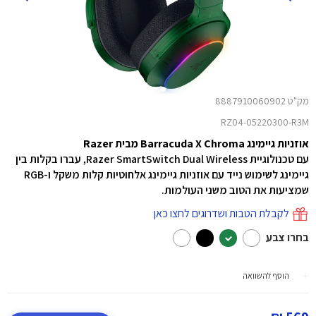
מק"ט 8887910060902
RZ04-05220300-R3M
אוזניות גיימינג Barracuda X Chroma מבית Razer
עם טכנולוגיית Razer SmartSwitch Dual Wireless, עברו בקלות בין
גיימינג לשימוש נייד עם אוזניות גיימינג אלחוטיות קלות משקל ו-RGB
שמציעות את הטוב משני העולמות.
לקבלת הטבות ושדרוגים לחצו כאן
בחרו צבע
הוסף להשוואה