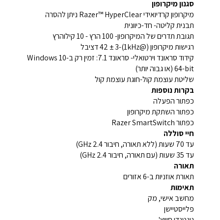
סגנון מיקרופון
מיקרופון קרדיואידי Razer™ HyperClear ניתן להסרה
תבנית קליטה- חד-כיוונית
תגובת תדרים של המיקרופון- 100 הרץ - 10 קילוהרץ
רגישות מיקרופון (@1kHz)-42 ± 3 דציבל
קידוד סראונד וירטואלי- סראונד 7.1: זמין רק ב-Windows 10
64-bit (או גבוה יותר)
שליטת עוצמת קול-חוגת עוצמת קול
בקרות נוספות
כפתור הפעלה
כפתור השתקת מיקרופון
כפתור Razer SmartSwitch
חיי סוללה
עד 70 שעות (ללא תאורה, חיבור 2.4 GHz)
עד 35 שעות (עם תאורה, חיבור 2.4 GHz)
תאורה
תאורת אוזניות ב-6 אזורים
תאימות
מחשב אישי, מק
פלייסטיישן
נינטנדו סוויץ'