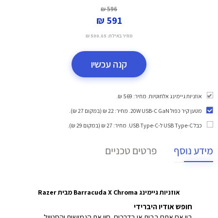
596 ₪
591 ₪
מחיר באילת:
500.85 ₪
קנה עכשיו
אוזניות גיימינג אלחוטיות. מחיר: 569 ₪.
מטען קיר כפול 20W USB-C GaN
. מחיר: 22 ₪ (במקום 27 ₪).
כבל USB Type-C ל-USB Type-C
. מחיר: 27 ₪ (במקום 29 ₪).
מידע נוסף
פרטים טכניים
אוזניות גיימינג Barracuda X Chroma מבית Razer
חופש אודיו היברידי
בין אם אתם בבית או בדרכים, חוו את הגמישות והסטייל