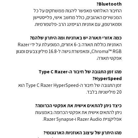
Bluetooth?
החיבור האלחוטי מאפשר ליהנות ממשחקים על כל
המכשירים האהובים, כולל מחשב אישי, פלייסטיישן
וסמארטפון, עם אוזניות הגיימינג הרב-פלטפורמיות.
כמה אזורי תאורה יש באוזניות ומה היתרון שלהם?
האוזניות כוללות תאורה ב-6 אזורים, המופעלת על ידי Razer
Chroma™ RGB, ומאפשרת גישה ל-16.8 מיליון צבעים ומגוון
אפקטי תאורה.
מהו זמן התגובה של חיבור ה-Type C Razer
HyperSpeed?
זמן התגובה של חיבור ה-Type C Razer HyperSpeed הוא
20 מילישניות בלבד.
כיצד ניתן להתאים אישית את אפקטי הכרומה?
ניתן להתאים אישית את אפקטי הכרומה באמצעות
אפליקציית Razer Audio ו-Razer Synapse.
מהו היתרון של עיצוב האוזניות הארגונומי?