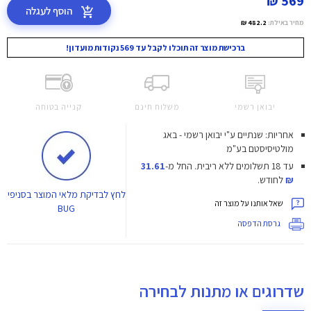
569 ₪
הוסף לעגלה
מחיר באילת:
482.2 ₪
ברכישת מוצר זה תוכלו לקבל עד 569 נקודות מועדון!
יבואן רשמי
משלוח חינם
קנייה בטוחה
אחריות: שנתיים ע"י יבואן רשמי - באג
מולטיסיסטם בע"מ
עד 18 תשלומים ללא ריבית.
החל מ-
31.61
₪
לחודש.
לחץ
לבדיקת מלאי המוצר בסניפי
שאל אותנו על מוצר זה
BUG
גרסת הדפסה
שדרוגים או מתנות לבחירה