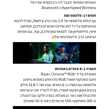
האוזניות מאפשר מעבר ידני בין מקורות אודיו של
HyperSpeed Wireless ו-Bluetooth.
חופש רב-פלטפורמות
עם יכולות אלחוטיות של 2.4 גיגה-הרץ ובלוטות', תוכלו ליהנות
ממשחקים על כל המכשירים האהובים עליכם, ממחשב
אישי, פלייסטיישן ועד לסמארטפון שלכם, ועוד, עם אוזניות
הגיימינג הרב-פלטפורמיות שלנו.
תאורה ב-6 אזורים באוזניות
מופעלת על ידי Razer Chroma™ RGB
תיהנו מאפקטי תאורה RGB מדהימים באוזניות גיימינג
אלחוטיות עם תאורה ב-6 אזורים. עם גישה ל-16.8 מיליון
צבעים ומגוון אפקטי תאורה, תוכלו להגדיר את ההעדפות
שלכם ולראות כיצד הן פועלות בצורה חלקה עם למעלה
מ-300 משחקים ו-500 מכשירים ביותר מ-50 שותפים.