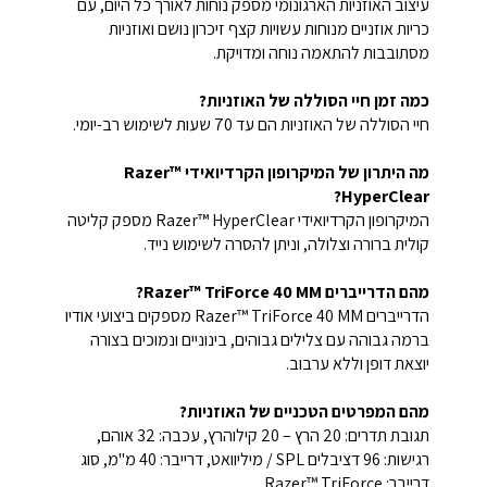
עיצוב האוזניות הארגונומי מספק נוחות לאורך כל היום, עם
כריות אוזניים מנוחות עשויות קצף זיכרון נושם ואוזניות
מסתובבות להתאמה נוחה ומדויקת.
כמה זמן חיי הסוללה של האוזניות?
חיי הסוללה של האוזניות הם עד 70 שעות לשימוש רב-יומי.
מה היתרון של המיקרופון הקרדיואידי Razer™
HyperClear?
המיקרופון הקרדיואידי Razer™ HyperClear מספק קליטה
קולית ברורה וצלולה, וניתן להסרה לשימוש נייד.
מהם הדרייברים Razer™ TriForce 40 MM?
הדרייברים Razer™ TriForce 40 MM מספקים ביצועי אודיו
ברמה גבוהה עם צלילים גבוהים, בינוניים ונמוכים בצורה
יוצאת דופן וללא ערבוב.
מהם המפרטים הטכניים של האוזניות?
תגובת תדרים: 20 הרץ – 20 קילוהרץ, עכבה: 32 אוהם,
רגישות: 96 דציבלים SPL / מיליוואט, דרייבר: 40 מ"מ, סוג
דרייבר: Razer™ TriForce.