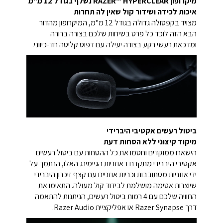
מיקרופון RAZER™ HYPERCLEAR נשלף בגודל 12 מ"מ
איכות לכידה ושידור קול שאין לה תחרות
מצויד בקפסולה גדולה בגודל 12 מ"מ, המיקרופון מהדור
הבא הזה לוכד כל פרט בשיחות שלכם בצורה ברורה
ומדכאת רעשי רקע בצורה יעילה עם דפוס קליטה חד-כיווני.
ביטול רעשים אקטיבי היברידי
מיקוד קיצוני ללא הסחות דעת
הישארו ממוקדים וחסמו את כל ההסחות עם ביטול רעשים
אקטיבי היברידי מתקדם באוזניות הגיימינג האלו, הנתמך על
ידי אוזניות מסתובבות וכריות אוזניים עם קצף זיכרון היברידי
שיוצרות אטימה מושלמת לבידוד קול מעולה. התאימו את
החוויה שלכם עם 4 רמות ביטול רעשים, הניתנות להתאמה
דרך Razer Synapse או אפליקציית Razer Audio.