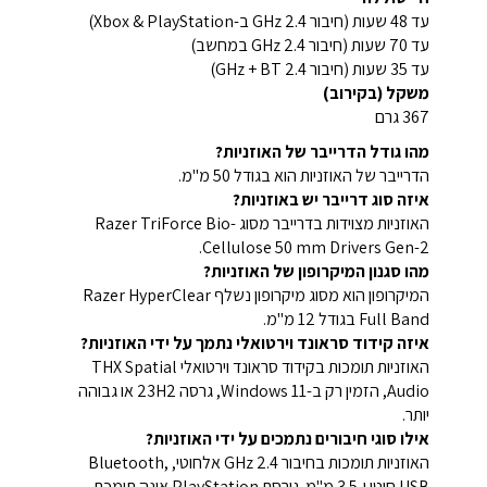
עד 48 שעות (חיבור 2.4 GHz ב-Xbox & PlayStation)
עד 70 שעות (חיבור 2.4 GHz במחשב)
עד 35 שעות (חיבור 2.4 GHz + BT)
משקל (בקירוב)
367 גרם
מהו גודל הדרייבר של האוזניות?
הדרייבר של האוזניות הוא בגודל 50 מ"מ.
איזה סוג דרייבר יש באוזניות?
האוזניות מצוידות בדרייבר מסוג Razer TriForce Bio-
Cellulose 50 mm Drivers Gen-2.
מהו סגנון המיקרופון של האוזניות?
המיקרופון הוא מסוג מיקרופון נשלף Razer HyperClear
Full Band בגודל 12 מ"מ.
איזה קידוד סראונד וירטואלי נתמך על ידי האוזניות?
האוזניות תומכות בקידוד סראונד וירטואלי THX Spatial
Audio, הזמין רק ב-Windows 11, גרסה 23H2 או גבוהה
יותר.
אילו סוגי חיבורים נתמכים על ידי האוזניות?
האוזניות תומכות בחיבור 2.4 GHz אלחוטי, Bluetooth,
USB חוטי ו-3.5 מ"מ. גירסת PlayStation אינה תומכת