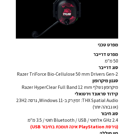
מפרט טכני
מפרט דרייבר
50 מ"מ
סוג דרייבר
Razer TriForce Bio-Cellulose 50 mm Drivers Gen-2
סגנון מיקרופון
מיקרופון נשלף Razer HyperClear Full Band 12 mm
קידוד סראונד וירטואלי
THX Spatial Audio: זמין רק ב-Windows 11, גרסה 23H2
(או גבוהה יותר)
סוג חיבור
2.4 GHz אלחוטי / Bluetooth / USB חוטי / 3.5 מ"מ
(גירסת PlayStation אינה תומכת בחיבור USB)
חיי סוללה