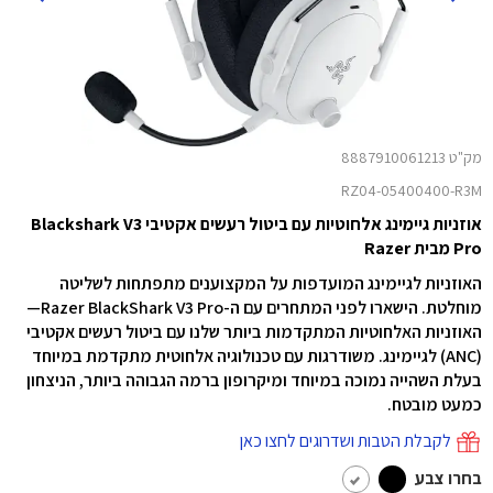
מק"ט 8887910061213
RZ04-05400400-R3M
אוזניות גיימינג אלחוטיות עם ביטול רעשים אקטיבי Blackshark V3
Pro מבית Razer
האוזניות לגיימינג המועדפות על המקצוענים מתפתחות לשליטה
מוחלטת. הישארו לפני המתחרים עם ה-Razer BlackShark V3 Pro—
האוזניות האלחוטיות המתקדמות ביותר שלנו עם ביטול רעשים אקטיבי
(ANC) לגיימינג. משודרגות עם טכנולוגיה אלחוטית מתקדמת במיוחד
בעלת השהייה נמוכה במיוחד ומיקרופון ברמה הגבוהה ביותר, הניצחון
כמעט מובטח.
לקבלת הטבות ושדרוגים לחצו כאן
בחרו צבע