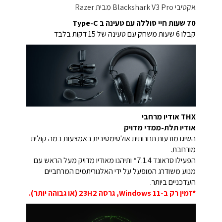
70 שעות חיי סוללה עם טעינה ב Type-C
קבלו 6 שעות משחק עם טעינה של 15 דקות בלבד
THX אודיו מרחבי
אודיו תלת-ממדי מדויק
השיגו מודעות תחרותית אולטימטיבית באמצעות במה קולית
מורחבת.
הפעילו סראונד 7.1.4* ותיהנו מאודיו מדויק מעל הראש עם
מנוע משודרג המופעל על ידי האלגוריתמים המרחביים
העדכניים ביותר.
*זמין רק ב-Windows 11, גרסה 23H2 (או גבוהה יותר).