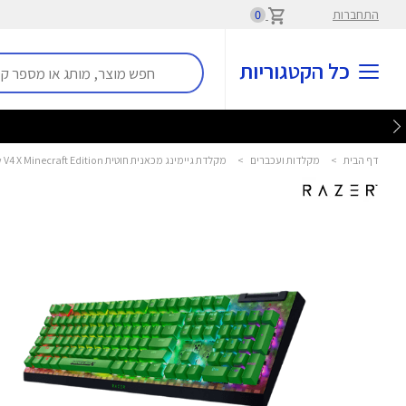
התחברות
0
כל הקטגוריות
דף הבית
>
מקלדות ועכברים
>
מקלדת גיימינג מכאנית חוטית Blackwidow V4 X Minecraft Edition רייזר - Razer