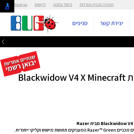
תמיכה טכנית והורדות
ביטול עסקה
דרושים
About us
יצירת קשר
סניפים
מקלדת גיימינג מכאנית חוטית Blackwidow V4 X Minecraft
המקלדת מציעה חוויית משחק שאין שנייה לה, עם מתגים מכניים Razer™ Green המעניקים תחושת מישוש וקליקי ייחודית.