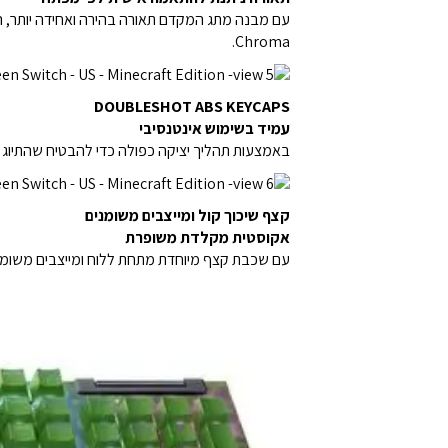
Chroma.
DOUBLESHOT ABS KEYCAPS
עמיד בשימוש אינטנסיבי
באמצעות תהליך יציקה כפולה כדי להבטיח שהתיוג 
קצף שיכוך קול ומייצבים משומנים
אקוסטית מקלדת משופרת
עם שכבת קצף מיוחדת מתחת ללוח ומייצבים משומנים כדי למזער את הרעש, ה-azer BlackWidow V4 X