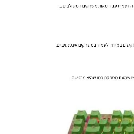
וך למעלה מ-16.8 מיליון צבעים ואפקטים - כולל תאורה דינמית עבור מאות משחקים המשולבים ב-
 קשים במיוחד לעמוד במשחקים אינטנסיביים.