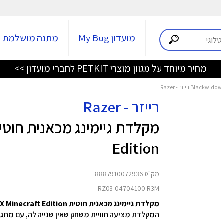
מועדון My Bug
מתנה מושלמת
מחיר מיוחד על מגוון מוצרי PETKIT לחברי מועדון >>
רייזר - Razer
Edition
מק"ט 8887910072936
RZ03-04704100-R3M
מקלדת גיימינג מכאנית חוטית Blackwidow V4 X Minecraft Edition מבית Razer