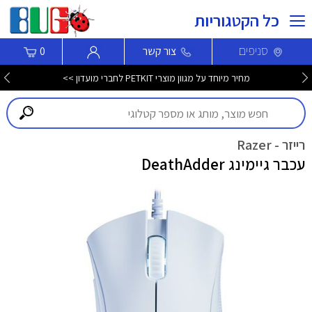
כל הקטגוריות
סניפים
צור קשר
0
מחיר מיוחד על מגוון מוצרי PETKIT לחברי מועדון >>
רייזר - Razer
עכבר גיימינג DeathAdder