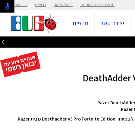
תמיכה טכנית והורדות
ביטול עסקה
דרושים
About us
יצירת קשר
סניפים