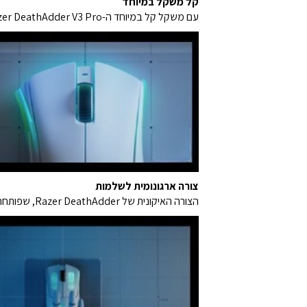
קל משקל במיוחד
עם משקל קל במיוחד ה-Razer DeathAdder V3 Pro הוא אחד מעכברי הספורט האלקטרוניים הקלילים ביותר שנוצרו אי פעם - כל זאת תוך שיפור חווית המשתמש שלו.
צורה ארגונומית לשלמות
הצורה האיקונית של Razer DeathAdder, שפותחה בשיתוף עם מקצועני esports מובילים, שופרה עוד יותר כדי להמשיך את המורשת שלו של טיפול ונוחות עטורי פרסים.