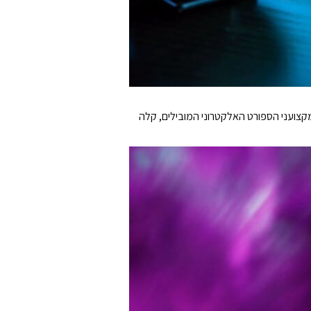
 ונעשתה מחדש בעזרת מקצועני הספורט האלקטרוני המובילים, קלה