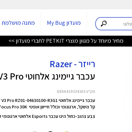
מועדון My Bug
מתנה מושלמת
מחיר מיוחד על מגוון מוצרי PETKIT לחברי מועדון >>
רייזר - Razer
עכבר גיימינג אלחוטי DeathAdder V3 Pro
מק"ט 8886419334163
עכבר גיימינג אלחוטי Razer DeathAdder V3 Pro RZ01-04630100-R3G1.
קל משקל, ארגונומי וכולל חיישן אופטי Razer Focus Pro 30K.
צבע צהוב-כחול הינו עכבר Esports אלחוטי ארגונומי קל במיוחד Deathadder V3 Pro Fortnite Edition מבית Razer.