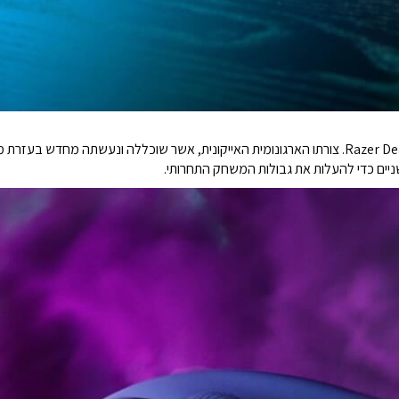
Victory מקבל צורה חדשה עם Razer DeathAdder V3 Pro. צורתו הארגונומית האייקונית, אשר שוכללה