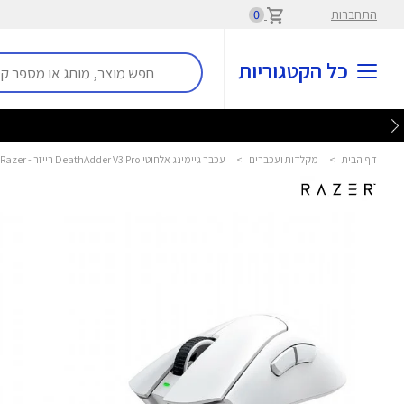
התחברות
0
כל הקטגוריות
דף הבית
>
מקלדות ועכברים
>
עכבר גיימינג אלחוטי DeathAdder V3 Pro רייזר - Razer