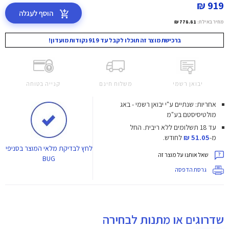
919 ₪
הוסף לעגלה
מחיר באילת:
778.81 ₪
ברכישת מוצר זה תוכלו לקבל עד 919 נקודות מועדון!
יבואן רשמי
משלוח חינם
קנייה בטוחה
אחריות: שנתיים ע"י יבואן רשמי - באג
מולטיסיסטם בע"מ
עד 18 תשלומים ללא ריבית.
החל
מ-
51.05 ₪
לחודש.
לחץ
לבדיקת מלאי המוצר בסניפי
שאל אותנו על מוצר זה
BUG
גרסת הדפסה
שדרוגים או מתנות לבחירה