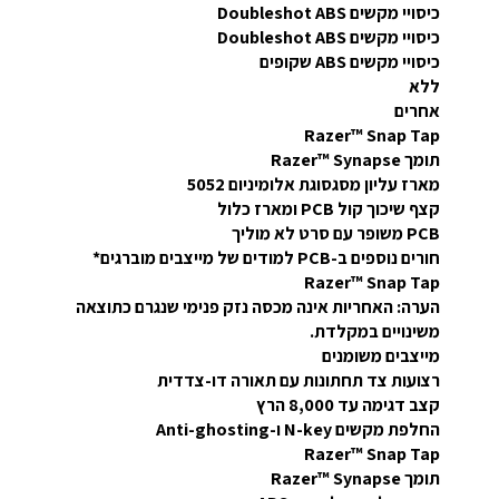
כיסויי מקשים Doubleshot ABS
כיסויי מקשים Doubleshot ABS
כיסויי מקשים ABS שקופים
ללא
אחרים
Razer™ Snap Tap
תומך Razer™ Synapse
מארז עליון מסגסוגת אלומיניום 5052
קצף שיכוך קול PCB ומארז כלול
PCB משופר עם סרט לא מוליך
חורים נוספים ב-PCB למודים של מייצבים מוברגים*
Razer™ Snap Tap
הערה: האחריות אינה מכסה נזק פנימי שנגרם כתוצאה
משינויים במקלדת.
מייצבים משומנים
רצועות צד תחתונות עם תאורה דו-צדדית
קצב דגימה עד 8,000 הרץ
החלפת מקשים N-key ו-Anti-ghosting
Razer™ Snap Tap
תומך Razer™ Synapse