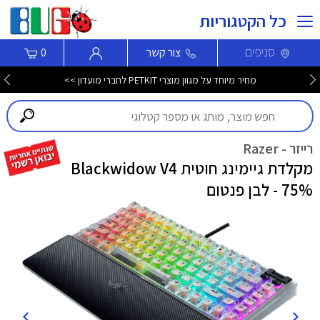
כל הקטגוריות
סניפים
צור קשר
0
מחיר מיוחד על מגוון מוצרי PETKIT לחברי מועדון >>
רייזר - Razer
מקלדת גיימינג חוטית Blackwidow V4
75% - לבן פנטום