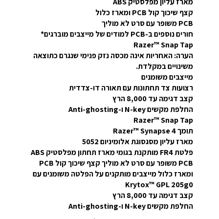
מארז עליון מפלסטיק ABS
קצף שיכוך קול PCB ומארז כלול
PCB משופר עם סרט לא מוליך
חורים נוספים ב-PCB למודים של מייצבים מוברגים*
Razer™ Snap Tap
הערה: האחריות אינה מכסה נזק פנימי שנגרם כתוצאה
משינויים במקלדת.
מייצבים משומנים
רצועות צד תחתונות עם תאורה דו-צדדית
קצב דגימה עד 8,000 הרץ
החלפת מקשים N-key ו-Anti-ghosting
Razer™ Snap Tap
תומך Razer™ Synapse 4
מארז עליון מסגסוגת אלומיניום 5052
פלטת FR4 מותקנת בגומי מארז תחתון מפלסטיק ABS
PCB משופר עם סרט לא מוליך קצף שיכוך קול PCB
ומארז כלול מייצבים מותקנים על הפלטה משומנים עם
Krytox™ GPL 205g0
קצב דגימה עד 8,000 הרץ
החלפת מקשים N-key ו-Anti-ghosting