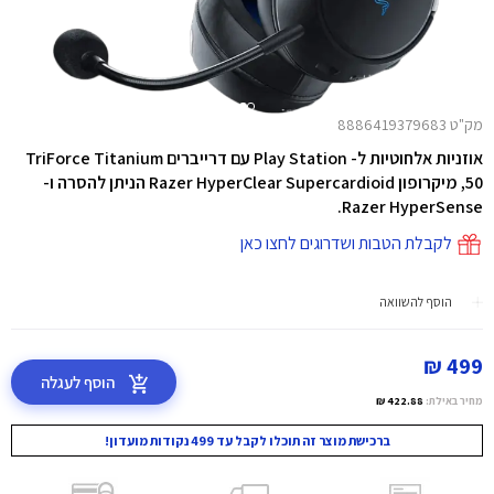
מק"ט 8886419379683
אוזניות אלחוטיות ל- Play Station עם דרייברים TriForce Titanium
50, מיקרופון Razer HyperClear Supercardioid הניתן להסרה ו-
Razer HyperSense.
לקבלת הטבות ושדרוגים לחצו כאן
הוסף להשוואה
499 ₪
הוסף לעגלה
מחיר באילת:
422.88 ₪
ברכישת מוצר זה תוכלו לקבל עד 499 נקודות מועדון!