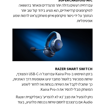
SUPERCARDIOID MIC
עם דחיית רעשים גדולה יותר מהצדדים ומאחור בהשוואה
למיקרופונים קרדיואידיים, הוא מציע בידוד קול טוב יותר
הנתמך על ידי ניטור מיקרופון ואיזון משחק/צ'אט לרמות שמע
אופטימליות.
RAZER SMART SWITCH
בזמן השימוש ב-Kaira Pro עם דונגל ה-USB-C המצורף,
שיחות ממכשיר בלוטות' מחובר יגיעו אוטומטית דרך האוזניות,
כך שתוכלו לקבל את השיחה בנוחות ואז לחזור לשמע
המשחק מבלי להסיר את ה-Kaira Pro.
ניתן להפעיל את מצב 'נא לא להפריע' באפליקציית Razer
Audio אם ברצונכם לחסום שיחות נכנסות מלהגיע, בעוד