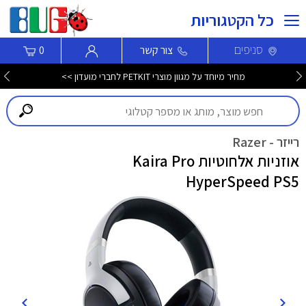
כל הקטגוריות
סניפים
צור קשר
0
מחיר מיוחד על מגוון מוצרי PETKIT לחברי מועדון >>
רייזר - Razer
אוזניות אלחוטיות Kaira Pro
HyperSpeed PS5