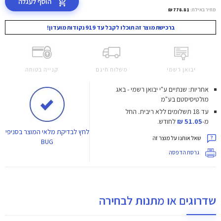
הוסף לעגלה
מחיר באילת:
778.81 ₪
ברכישת מוצר זה תוכלו לקבל עד 919 נקודות מועדון!
יבואן רשמי
משלוח חינם
קנייה בטוחה
אחריות: שנתיים ע"י יבואן רשמי - באג
מולטיסיסטם בע"מ
עד 18 תשלומים ללא ריבית.
החל
מ-
51.05 ₪
לחודש.
לחץ
לבדיקת מלאי המוצר בסניפי
שאל אותנו על מוצר זה
BUG
גרסת הדפסה
שדרוגים או מתנות לבחירה