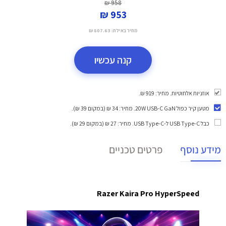
958 ₪
953 ₪
מחיר באילת:
807.63 ₪
קנה עכשיו
אוזניות אלחוטיות. מחיר: 919 ₪.
מטען קיר כפול 20W USB-C GaN
. מחיר: 34 ₪ (במקום 39 ₪).
כבל USB Type-C ל-USB Type-C
. מחיר: 27 ₪ (במקום 29 ₪).
מידע נוסף
פרטים טכניים
Razer Kaira Pro HyperSpeed