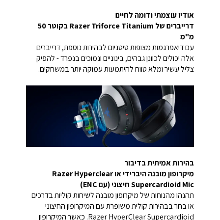
אודיו עוצמתי ודומה לחיים
דרייברים של Razer Triforce Titanium בקוטר 50
מ"מ
עם דיאפרגמות מצופות טיטניום לבהירות נוספת, דרייברים
אלה יכולים לכוונן גבהים, בינוניים ונמוכים בנפרד - להפיק
צליל עשיר ומלא טווח להיתמעות עמוקה יותר במשחקים.
בהירות אמיתית בדיבור
מיקרופון מובנה היברידי או Razer Hyperclear
Supercardioid Mic חיצוני (עם ENC)
תהנהו מהנוחות של מיקרופון מובנה לשיחות קוליות בדרכים
או בחר בבהירות קולית משופרת עם המיקרופון החיצוני
Razer HyperClear Supercardioid. כאשר המיקרופון