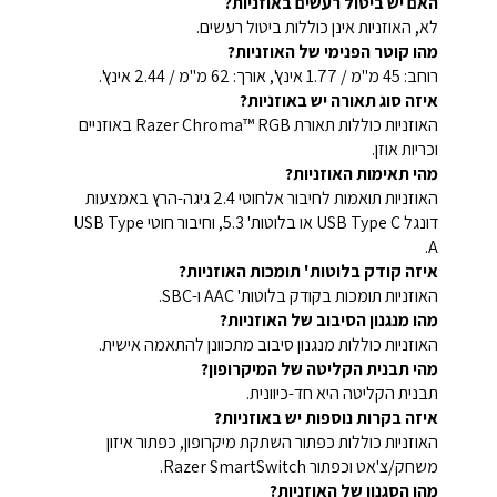
האם יש ביטול רעשים באוזניות?
לא, האוזניות אינן כוללות ביטול רעשים.
מהו קוטר הפנימי של האוזניות?
רוחב: 45 מ"מ / 1.77 אינץ', אורך: 62 מ"מ / 2.44 אינץ'.
איזה סוג תאורה יש באוזניות?
האוזניות כוללות תאורת Razer Chroma™ RGB באוזניים
וכריות אוזן.
מהי תאימות האוזניות?
האוזניות תואמות לחיבור אלחוטי 2.4 גיגה-הרץ באמצעות
דונגל USB Type C או בלוטות' 5.3, וחיבור חוטי USB Type
A.
איזה קודק בלוטות' תומכות האוזניות?
האוזניות תומכות בקודק בלוטות' AAC ו-SBC.
מהו מנגנון הסיבוב של האוזניות?
האוזניות כוללות מנגנון סיבוב מתכוונן להתאמה אישית.
מהי תבנית הקליטה של המיקרופון?
תבנית הקליטה היא חד-כיוונית.
איזה בקרות נוספות יש באוזניות?
האוזניות כוללות כפתור השתקת מיקרופון, כפתור איזון
משחק/צ'אט וכפתור Razer SmartSwitch.
מהו הסגנון של האוזניות?