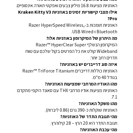
האוזניות מציעות 16.8 מיליון צבעים ואפקטי תאורה אינסופיים.
אילו מצבי קישוריות זמינים באוזניות Kraken Kitty V3
Pro?
האוזניות תומכות ב-Razer HyperSpeed Wireless,
Bluetooth ו-USB Wired.
מה היתרון של המיקרופון באוזניות אלו?
המיקרופון הנשלף Razer™ HyperClear Super
Wideband קולט את כל הפרטים בקול שלכם עם טווח
תדרים רחב יותר.
איזה סוג דרייברים יש באוזניות?
האוזניות כוללות דרייברים Razer™ TriForce Titanium
בגודל 40 מ"מ.
מהו האודיו המרחבי שמציעות האוזניות?
האוזניות מציעות אודיו מרחבי THX עם סאונד היקפי מתקדם
7.1.
מהו משקל האוזניות?
האוזניות שוקלות כ-390 גרם (0.86 ליברות).
מהי תגובת התדר של האוזניות?
תגובת התדר היא 20 הרץ – 28 קילוהרץ.
מהי עכבת האוזניות?