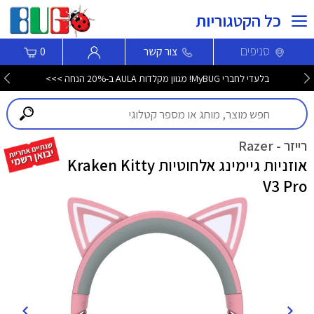
כל הקטגוריות
סניפים
צור קשר
0
בלעדי לחברי MyBUG! מגוון מקלדות AULA ב-20% הנחה >>>
רייזר - Razer
אוזניות גיימינג אלחוטיות Kraken Kitty
V3 Pro