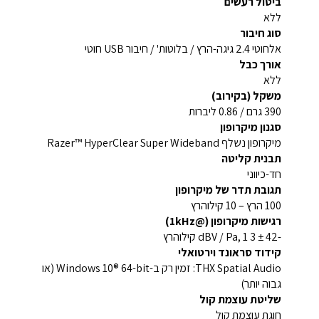
ביטול רעשים
ללא
סוג חיבור
אלחוטי 2.4 גיגה-הרץ / בלוטות' / חיבור USB חוטי
אורך כבל
ללא
משקל (בקירוב)
390 גרם / 0.86 ליברות
סגנון מיקרופון
מיקרופון נשלף Razer™ HyperClear Super Wideband
תבנית קליטה
חד-כיווני
תגובת תדר של מיקרופון
100 הרץ – 10 קילוהרץ
רגישות מיקרופון (@1kHz)
-42 ± 3 dBV / Pa, 1 קילוהרץ
קידוד סראונד וירטואלי
THX Spatial Audio: זמין רק ב-Windows 10® 64-bit (או
גבוה יותר)
שליטת עוצמת קול
חוגת עוצמת קול