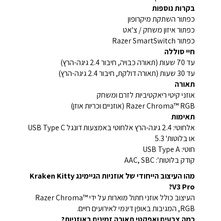
בקרות נוספות
כפתור השתקת מיקרופון
כפתור איזון משחק / צ'אט
כפתור Razer SmartSwitch
חיי סוללה
עד 70 שעות (תאורה כבויה, חיבור 2.4 גיגה-הרץ)
עד 30 שעות (תאורה דולקת, חיבור 2.4 גיגה-הרץ)
תאורה
אוזני קיטי ריאקטיביות לזרם ומשחק
Razer Chroma™ RGB (אוזניים וכריות אוזן)
תאימות
אלחוטי: 2.4 גיגה-הרץ אלחוטי באמצעות דונגל USB Type C
או בלוטות' 5.3
חוטי: USB Type A
קודק בלוטות': AAC, SBC
מהו העיצוב הייחודי של אוזניות הגיימינג Kraken Kitty
V3 Pro?
העיצוב כולל אוזני חתול מוארות על ידי Razer Chroma™
RGB, המגיבות באופן דינמי לאירועים חיים.
כמה צבעים ואפקטי תאורה זמינים באוזניות?