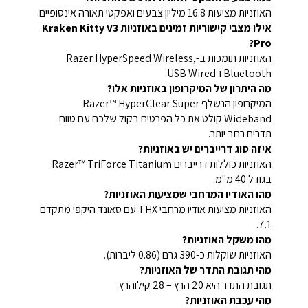
האוזניות מציעות 16.8 מיליון צבעים ואפקטי תאורה אינסופיים.
אילו מצבי קישוריות זמינים באוזניות Kraken Kitty V3
Pro?
האוזניות תומכות ב-Razer HyperSpeed Wireless,
Bluetooth ו-USB Wired.
מה היתרון של המיקרופון באוזניות אלו?
המיקרופון הנשלף Razer™ HyperClear Super
Wideband קולט את כל הפרטים בקול שלכם עם טווח
תדרים רחב יותר.
איזה סוג דרייברים יש באוזניות?
האוזניות כוללות דרייברים Razer™ TriForce Titanium
בגודל 40 מ"מ.
מהו האודיו המרחבי שמציעות האוזניות?
האוזניות מציעות אודיו מרחבי THX עם סאונד היקפי מתקדם
7.1.
מהו משקל האוזניות?
האוזניות שוקלות כ-390 גרם (0.86 ליברות).
מהי תגובת התדר של האוזניות?
תגובת התדר היא 20 הרץ – 28 קילוהרץ.
מהי עכבת האוזניות?