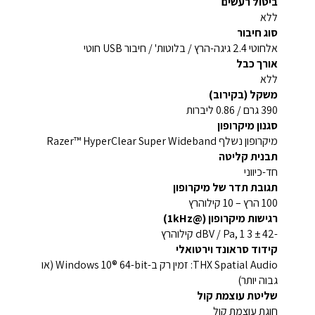
ביטול רעשים
ללא
סוג חיבור
אלחוטי 2.4 גיגה-הרץ / בלוטות' / חיבור USB חוטי
אורך כבל
ללא
משקל (בקירוב)
390 גרם / 0.86 ליברות
סגנון מיקרופון
מיקרופון נשלף Razer™ HyperClear Super Wideband
תבנית קליטה
חד-כיווני
תגובת תדר של מיקרופון
100 הרץ – 10 קילוהרץ
רגישות מיקרופון (@1kHz)
-42 ± 3 dBV / Pa, 1 קילוהרץ
קידוד סראונד וירטואלי
THX Spatial Audio: זמין רק ב-Windows 10® 64-bit (או
גבוה יותר)
שליטת עוצמת קול
חוגת עוצמת קול