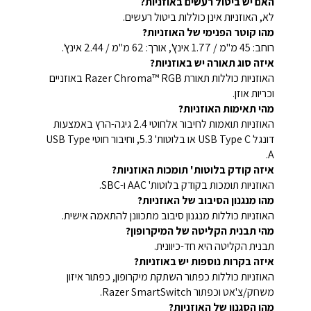
האם יש ביטול רעשים באוזניות?
לא, האוזניות אינן כוללות ביטול רעשים.
מהו קוטר הפנימי של האוזניות?
רוחב: 45 מ"מ / 1.77 אינץ', אורך: 62 מ"מ / 2.44 אינץ'.
איזה סוג תאורה יש באוזניות?
האוזניות כוללות תאורת Razer Chroma™ RGB באוזניים
וכריות אוזן.
מהי תאימות האוזניות?
האוזניות תואמות לחיבור אלחוטי 2.4 גיגה-הרץ באמצעות
דונגל USB Type C או בלוטות' 5.3, וחיבור חוטי USB Type
A.
איזה קודק בלוטות' תומכות האוזניות?
האוזניות תומכות בקודק בלוטות' AAC ו-SBC.
מהו מנגנון הסיבוב של האוזניות?
האוזניות כוללות מנגנון סיבוב מתכוונן להתאמה אישית.
מהי תבנית הקליטה של המיקרופון?
תבנית הקליטה היא חד-כיוונית.
איזה בקרות נוספות יש באוזניות?
האוזניות כוללות כפתור השתקת מיקרופון, כפתור איזון
משחק/צ'אט וכפתור Razer SmartSwitch.
מהו הסגנון של האוזניות?