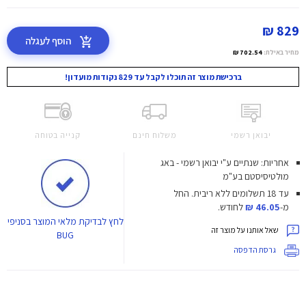
829 ₪
הוסף לעגלה
מחיר באילת:
702.54 ₪
ברכישת מוצר זה תוכלו לקבל עד 829 נקודות מועדון!
יבואן רשמי
משלוח חינם
קנייה בטוחה
אחריות: שנתיים ע"י יבואן רשמי - באג
מולטיסיסטם בע"מ
עד 18 תשלומים ללא ריבית.
החל
מ-
46.05 ₪
לחודש.
לחץ
לבדיקת מלאי המוצר בסניפי
שאל אותנו על מוצר זה
BUG
גרסת הדפסה