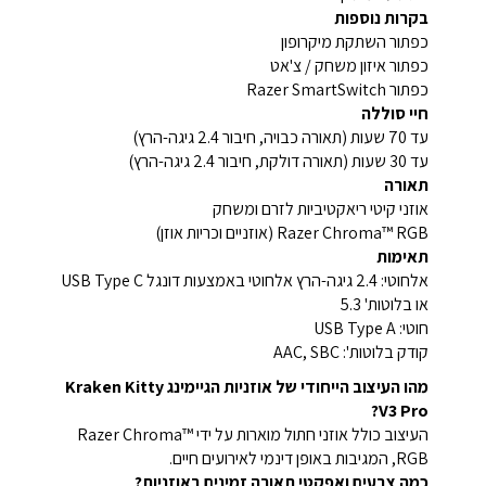
בקרות נוספות
כפתור השתקת מיקרופון
כפתור איזון משחק / צ'אט
כפתור Razer SmartSwitch
חיי סוללה
עד 70 שעות (תאורה כבויה, חיבור 2.4 גיגה-הרץ)
עד 30 שעות (תאורה דולקת, חיבור 2.4 גיגה-הרץ)
תאורה
אוזני קיטי ריאקטיביות לזרם ומשחק
Razer Chroma™ RGB (אוזניים וכריות אוזן)
תאימות
אלחוטי: 2.4 גיגה-הרץ אלחוטי באמצעות דונגל USB Type C
או בלוטות' 5.3
חוטי: USB Type A
קודק בלוטות': AAC, SBC
מהו העיצוב הייחודי של אוזניות הגיימינג Kraken Kitty
V3 Pro?
העיצוב כולל אוזני חתול מוארות על ידי Razer Chroma™
RGB, המגיבות באופן דינמי לאירועים חיים.
כמה צבעים ואפקטי תאורה זמינים באוזניות?