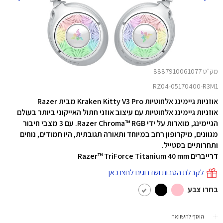
מק"ט 8887910061077
RZ04-05170400-R3M1
אוזניות גיימינג אלחוטיות Kraken Kitty V3 Pro מבית Razer
אוזניות גיימינג אלחוטיות עם עיצוב אוזני חתול האייקוני ביותר בעולם
הגיימינג, מוארות על ידי Razer Chroma™ RGB. עם 3 מצבי חיבור
מגוונים, מיקרופון רחב במיוחד ותאורה תגובתית, היו חמודים, נוחים
ותחרותיים בסטייל.
דרייברים Razer™ TriForce Titanium 40 mm
לקבלת הטבות ושדרוגים לחצו כאן
בחרו צבע
הוסף להשוואה