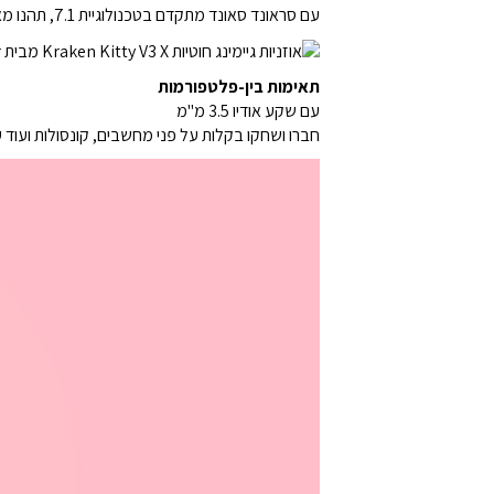
עם סראונד סאונד מתקדם בטכנולוגיית 7.1, תהנו מאקוסטיקה מציאותית שממקסמת את עיצוב הצליל של המשחק שלכם כך שתוכלו לשמוע הכל כאילו אתם ממש בלב העניינים.
תאימות בין-פלטפורמות
עם שקע אודיו 3.5 מ"מ
חברו ושחקו בקלות על פני מחשבים, קונסולות ועוד עם שקע 3.5 מ"מ אמין. תהנו ממעבר חלק בין מכשירים עבור שמע מיידי וללא הפרעו