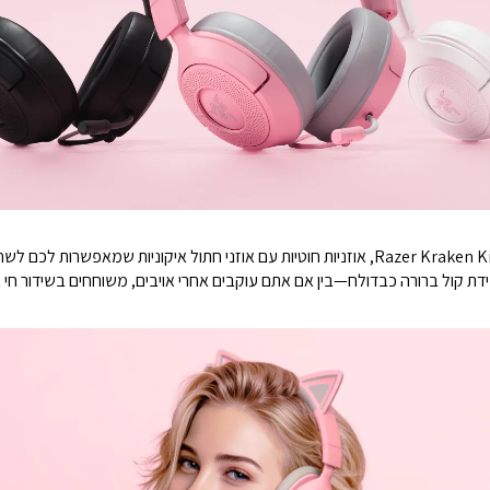
שחררו את האנרגיה הפנימית שלכם עם ה-Razer Kraken Kitty V3 X, אוזניות חוטיות עם אוזני חתול א
ידת קול ברורה כבדולח—בין אם אתם עוקבים אחרי אויבים, משוחחים בשידור חי