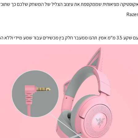
ת—בכל זמן ובכל מקום.