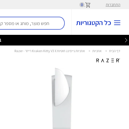
התחברות
0
כל הקטגוריות
בלע
דף הבית
>
אוזניות
>
אוזניות גיימינג חוטיות Kraken Kitty V3 X רייזר - Razer