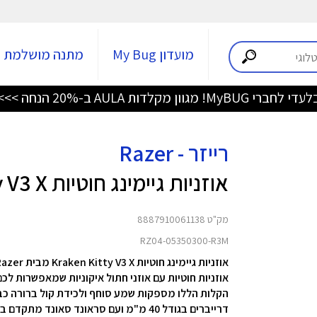
מועדון My Bug
מתנה מושלמת
די לחברי MyBUG! מגוון מקלדות AULA ב-20% הנחה >>>
רייזר - Razer
אוזניות גיימינג חוטיות Kraken Kitty V3 X
מק"ט 8887910061138
RZ04-05350300-R3M
אוזניות גיימינג חוטיות Kraken Kitty V3 X מבית Razer
אוזניות חוטיות עם אוזני חתול איקוניות שמאפשרות לכם 
הקלות הללו מספקות שמע סוחף ולכידת קול ברורה כב
דרייברים בגודל 40 מ"מ ו
עם סראונד סאונד מתקדם בטכנו