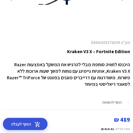
מק"ט 8886419371809
Kraken V3 X – Fortnite Edition
היכנסו לחוויה סוחפת מבלי להרגיש את המשקל באמצעות Razer
Kraken V3 X, אוזניות גיימינג עם נוחות למשך שעות ארוכות ללא
פשרות. משודרגות עם דרייברים מוגנים בפטנט של Razer™ TriForce
לסאונד ריאליסטי במיוחד
הוסף להשוואה
489 ₪
הוסף לעגלה
מחיר באילת:
414.41 ₪