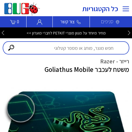
כל הקטגוריות
סניפים
צור קשר
0
מחיר מיוחד על מגוון מוצרי PETKIT לחברי מועדון >>
רייזר - Razer
משטח לעכבר Goliathus Mobile