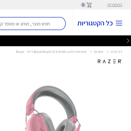
התחברות
0
כל הקטגוריות
דף הבית
>
אוזניות
>
אוזניות גיימינג חוטיות BlackShark V2 X רייזר - Razer