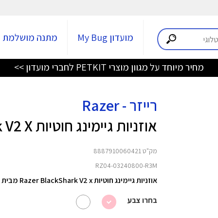
מועדון My Bug
מתנה מושלמת
מחיר מיוחד על מגוון מוצרי PETKIT לחברי מועדון >>
רייזר - Razer
אוזניות גיימינג חוטיות BlackShark V2 X
מק"ט 8887910060421
RZ04-03240800-R3M
אוזניות גיימינג חוטיות Razer BlackShark V2 x מבית Razer.
בחרו צבע