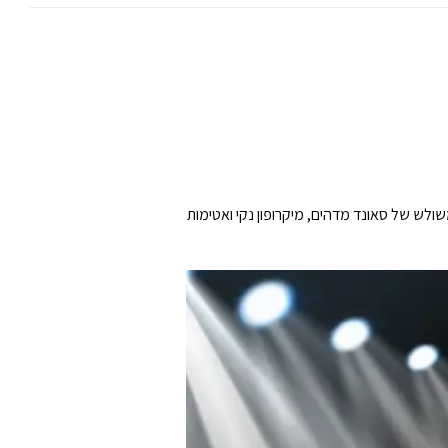
 עם אוזניות קלות משקל ושיודעות לעבוד היטב תחת לחץ, קבלו את הRazer BlackShark V2 X שילוב משולש של סאונד מדהים, מיקרופון נקי ואטימות