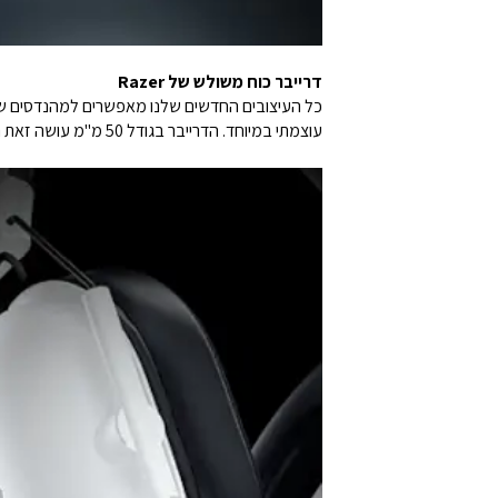
דרייבר כוח משולש של Razer
כל העיצובים החדשים שלנו מאפשרים למהנדסים שלנ
עוצמתי במיוחד. הדרייבר בגודל 50 מ"מ עושה זאת היטב, יחד עם מיקרופון עם צליל נקי מרעשים ישמעו אתכם בצורה ברורה ומדוייקת.